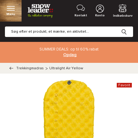
Menu
Kontakt
Konto
Indkøbskurv
SUMMER DEALS: op til 60% rabat
Opdag
Trekkingmadras
>
Ultralight Air Yellow
Favorit