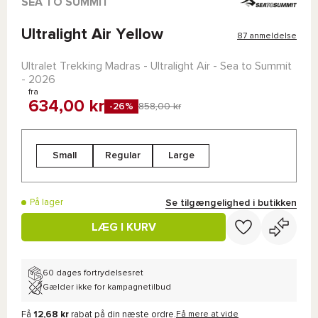
SEA TO SUMMIT
Ultralight Air Yellow
87 anmeldelse
Ultralet Trekking Madras -
Ultralight Air - Sea to Summit
- 2026
fra
634,00 kr
-26%
858,00 kr
Small
Regular
Large
Se tilgængelighed i butikken
På lager
LÆG I KURV
60 dages fortrydelsesret
Gælder ikke for kampagnetilbud
Få
12,68 kr
rabat på din næste ordre.
Få mere at vide