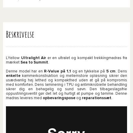
Beskrivelse
LYellow
Ultralight Air
er en ultralet og kompakt trekkingmadras fra
mærket
Sea to Summit
.
Denne model har en
R-Value
på 1,1
og en tykkelse på
5 cm
. Dens
enkelte
kammerkonstruktion og mellemstore opløsning sikrer den
usædvanlig høj lethed og kompakthed uden at gå på kompromis
med komforten. Dens laminering i TPU og antimikrobielle behandling
sikrer dig en behagelig og sund søvn. Den tilbageslagsfrie
oppustningsventil gør det let og hurtigt at pumpe og tømme. Denne
madras leveres med
opbevaringspose
og
reparationssæt
.