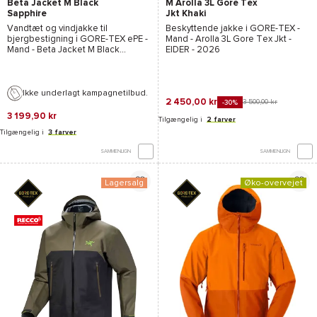
Beta Jacket M Black
M Arolla 3L Gore Tex
Sapphire
Jkt Khaki
Vandtæt og vindjakke til
Beskyttende jakke i
GORE-TEX
-
bjergbestigning i
GORE-TEX ePE
-
Mand -
Arolla 3L Gore Tex Jkt -
Mand -
Beta Jacket M Black
EIDER
- 2026
Sapphire - Arcteryx
- 2026
Ikke underlagt kampagnetilbud.
2 450,00 kr
3 500,00 kr
-30%
3 199,90 kr
Tilgængelig i
2 farver
Tilgængelig i
3 farver
SAMMENLIGN
SAMMENLIGN
Lagersalg
Øko-overvejet