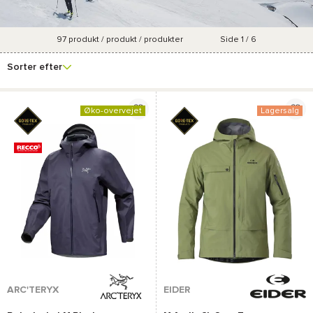
97
produkt / produkt / produkter
Side 1 / 6
Se
Mærke
Pris
Størrelse
Forfremmelsesproce
flere
Sorter efter
filtre
Øko-overvejet
Lagersalg
ARC'TERYX
EIDER