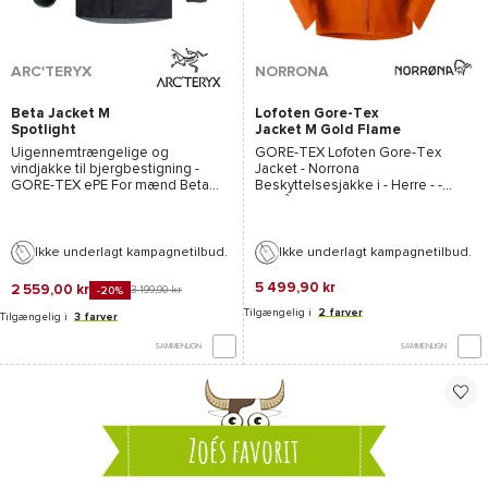
ARC'TERYX
NORRONA
Beta Jacket M
Lofoten Gore-Tex
Spotlight
Jacket M Gold Flame
Uigennemtrængelige og
GORE-TEX
Lofoten Gore-Tex
vindjakke til bjergbestigning -
Jacket - Norrona
GORE-TEX ePE
For mænd
Beta
Beskyttelsesjakke i - Herre - -
Jacket M Spotlight - Arcteryx
-
Efterår-vinter 2024/2025
2026
Ikke underlagt kampagnetilbud.
Ikke underlagt kampagnetilbud.
5 499,90 kr
2 559,00 kr
3 199,90 kr
-20%
Tilgængelig i
2 farver
Tilgængelig i
3 farver
SAMMENLIGN
SAMMENLIGN
Zoés favorit