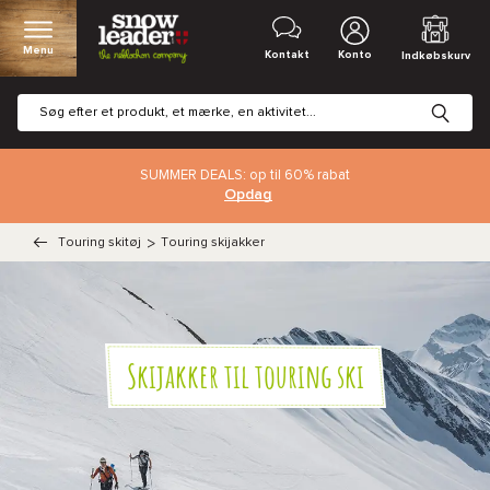
Menu
Kontakt
Konto
Indkøbskurv
SUMMER DEALS: op til 60% rabat
Opdag
Touring skitøj
>
Touring skijakker
Skijakker til touring ski