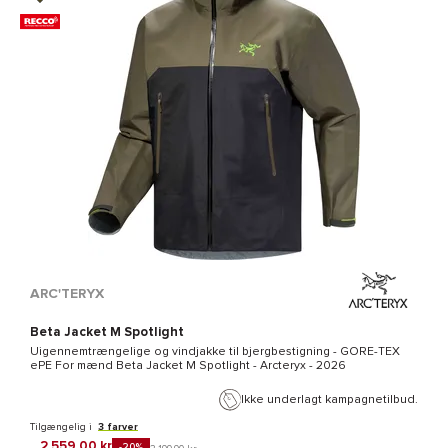
ARC'TERYX
Beta Jacket M Spotlight
Uigennemtrængelige og vindjakke til bjergbestigning -
GORE-TEX
ePE
For mænd
Beta Jacket M Spotlight - Arcteryx
- 2026
Ikke underlagt kampagnetilbud.
Tilgængelig i
3 farver
2 559,00 kr
-20%