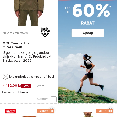
BLACKCROWS
M 3L Freebird Jkt
Olive Green
Uigennemtrængelig og åndbar
skijakke - Mand -
3L Freebird Jkt -
Blackcrows
- 2026
Ikke underlagt kampagnetilbud.
4 182,00 kr
5 975,25 kr
-30%
Tilgængelig i
3 farver
SAMMENLIGN
Lagersalg
Lagersalg