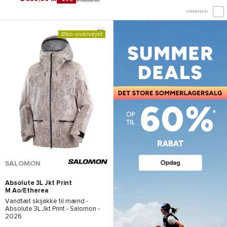
3 199,90 kr
SAMMENLIGN
Øko-overvejet
SALOMON
Absolute 3L Jkt Print
M Ao/Etherea
Vandtæt skijakke til mænd -
Absolute 3L Jkt Print - Salomon
-
2026