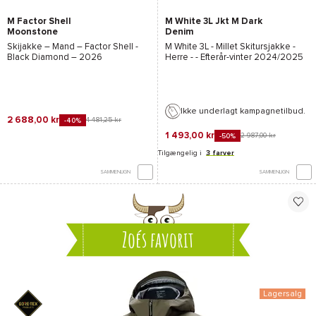
M Factor Shell
M White 3L Jkt M Dark
Moonstone
Denim
Skijakke – Mand –
Factor Shell -
M White 3L - Millet
Skitursjakke -
Black Diamond
– 2026
Herre - - Efterår-vinter 2024/2025
Ikke underlagt kampagnetilbud.
2 688,00 kr
4 481,25 kr
-40%
1 493,00 kr
2 987,00 kr
-50%
Tilgængelig i
3 farver
SAMMENLIGN
SAMMENLIGN
Zoés favorit
Lagersalg