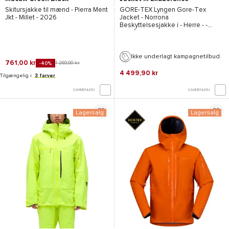
Skitursjakke til mænd -
Pierra Ment
GORE-TEX
Lyngen Gore-Tex
Jkt - Millet
- 2026
Jacket - Norrona
Beskyttelsesjakke i - Herre - -
Efterår-vinter 2024/2025
Ikke underlagt kampagnetilbud.
761,00 kr
1 269,00 kr
-40%
4 499,90 kr
Tilgængelig i
3 farver
SAMMENLIGN
SAMMENLIGN
Lagersalg
Lagersalg