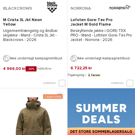
BLACKCROWS
NORRONA
M Crista 3L Jkt Neon
Lofoten Gore-Tex Pro
Yellow
Jacket M Gold Flame
Uigennemtrængelig og åndbar
Beskyttende jakke i
GORE-TEX
skijakke - Mand -
Crista 3L Jkt -
PRO
- Mand -
Lofoten Gore-Tex Pro
Blackcrows
- 2026
Jacket - Norrona
- 2026
Ikke underlagt kampagnetilbud.
Ikke underlagt kampagnetilbud.
6 722,25 kr
4 966,00 kr
7 095,75 kr
-30%
Tilgængelig i
2 farver
SAMMENLIGN
SAMMENLIGN
Lagersalg