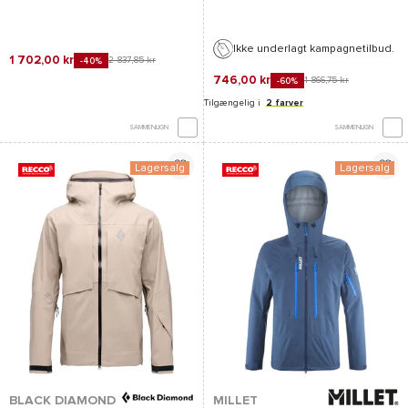
2026
2024/2025
Ikke underlagt kampagnetilbud.
1 702,00 kr
2 837,85 kr
-40%
746,00 kr
1 866,75 kr
-60%
Tilgængelig i
2 farver
SAMMENLIGN
SAMMENLIGN
Lagersalg
Lagersalg
BLACK DIAMOND
MILLET