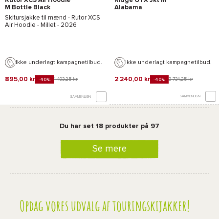
Rutor XCS Air Hoodie
Ridge GTX Jkt M
M Bottle Black
Alabama
Skitursjakke til mænd -
Rutor XCS
Air Hoodie - Millet
- 2026
Ikke underlagt kampagnetilbud.
Ikke underlagt kampagnetilbud.
895,00 kr
2 240,00 kr
1 493,25 kr
3 734,25 kr
-40%
-40%
SAMMENLIGN
SAMMENLIGN
Du har set 18 produkter på 97
Se mere
Opdag vores udvalg af touringskijakker!