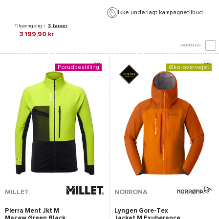
Ikke underlagt kampagnetilbud.
Tilgængelig i
3 farver
3 199,90 kr
SAMMENLIGN
Forudbestilling
Øko-overvejet
MILLET
NORRONA
Pierra Ment Jkt M
Lyngen Gore-Tex
Macaw Green Black
Jacket M Exuberance