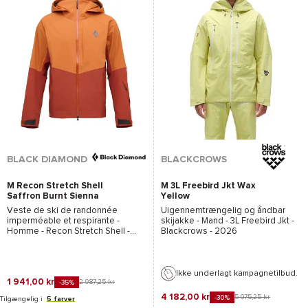
*Se betingelserne
her
BLACK DIAMOND
BLACKCROWS
M Recon Stretch Shell
M 3L Freebird Jkt Wax
Saffron Burnt Sienna
Yellow
Veste de ski de randonnée
Uigennemtrængelig og åndbar
imperméable et respirante -
skijakke - Mand -
3L Freebird Jkt -
Homme -
Recon Stretch Shell -
Blackcrows
- 2026
Black Diamond
- 2026
Ikke underlagt kampagnetilbud.
1 941,00 kr
2 987,25 kr
-35%
4 182,00 kr
5 975,25 kr
-30%
Tilgængelig i
5 farver