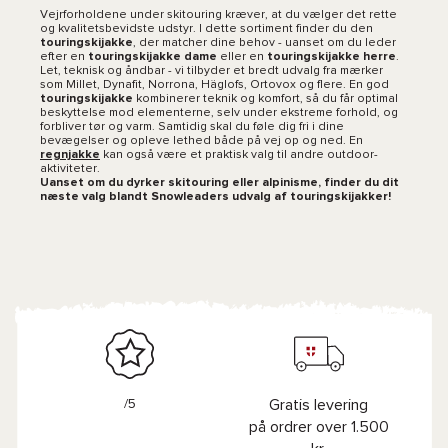
Vejrforholdene under skitouring kræver, at du vælger det rette
og kvalitetsbevidste udstyr. I dette sortiment finder du den
touringskijakke
, der matcher dine behov - uanset om du leder
efter en
touringskijakke dame
eller en
touringskijakke herre
.
Let, teknisk og åndbar - vi tilbyder et bredt udvalg fra mærker
som Millet, Dynafit, Norrona, Häglofs, Ortovox og flere. En god
touringskijakke
kombinerer teknik og komfort, så du får optimal
beskyttelse mod elementerne, selv under ekstreme forhold, og
forbliver tør og varm. Samtidig skal du føle dig fri i dine
bevægelser og opleve lethed både på vej op og ned. En
regnjakke
kan også være et praktisk valg til andre outdoor-
aktiviteter.
Uanset om du dyrker skitouring eller alpinisme, finder du dit
næste valg blandt Snowleaders udvalg af touringskijakker!
/5
Gratis levering
på ordrer over 1.500