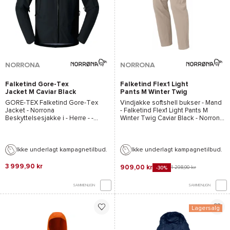
NORRONA
NORRONA
Falketind Gore-Tex
Falketind Flex1 Light
Jacket M Caviar Black
Pants M Winter Twig
Caviar Black
GORE-TEX
Falketind Gore-Tex
Vindjakke softshell bukser - Mand
Jacket - Norrona
-
Falketind Flex1 Light Pants M
Beskyttelsesjakke i - Herre - -
Winter Twig Caviar Black - Norrona
Efterår-vinter 2024/2025
- 2026
Ikke underlagt kampagnetilbud.
Ikke underlagt kampagnetilbud.
3 999,90 kr
909,00 kr
1 298,90 kr
-30%
SAMMENLIGN
SAMMENLIGN
Lagersalg