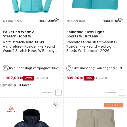
NORRONA
NORRONA
Falketind Warm2
Falketind Flex1 Light
Stretch Hood W
Shorts W Brittany
Brittany Blue
Blue
Varm stretch-skitøj til Ski
Vandafvisende stretch-shorts -
Vandreture - Kvinder -
Falketind
Kvinder -
Falketind Flex1 Light
Warm2 Stretch Hood W Brittany
Shorts W
-
Norrona
- 2026
Blue - Norrona
- 2026
Ikke underlagt kampagnetilbud.
Ikke underlagt kampagnetilbud.
1 007,00 kr
839,00 kr
1 298,90 kr
1 198,90 kr
-22%
-30%
Tilgængelig i
3 farver
SAMMENLIGN
SAMMENLIGN
Lagersalg