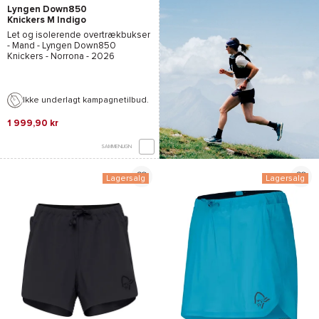
Lyngen Down850
Knickers M Indigo
Night
Let og isolerende overtrækbukser
- Mand -
Lyngen Down850
Knickers - Norrona
- 2026
Ikke underlagt kampagnetilbud.
1 999,90 kr
SAMMENLIGN
Lagersalg
Lagersalg
*Se betingelserne
her