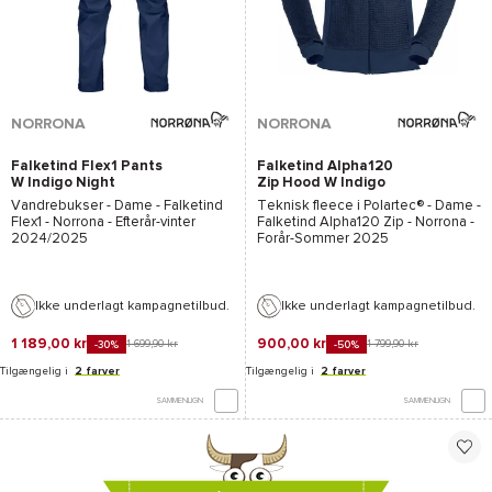
NORRONA
NORRONA
Falketind Flex1 Pants
Falketind Alpha120
W Indigo Night
Zip Hood W Indigo
Night
Vandrebukser - Dame -
Falketind
Teknisk fleece i
Polartec®
- Dame -
Flex1 - Norrona
- Efterår-vinter
Falketind Alpha120 Zip - Norrona
-
2024/2025
Forår-Sommer 2025
Ikke underlagt kampagnetilbud.
Ikke underlagt kampagnetilbud.
1 189,00 kr
900,00 kr
1 699,90 kr
1 799,90 kr
-30%
-50%
Tilgængelig i
2 farver
Tilgængelig i
2 farver
SAMMENLIGN
SAMMENLIGN