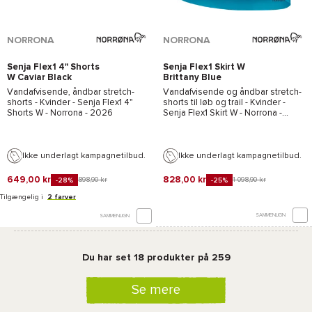
NORRONA
NORRONA
Senja Flex1 4" Shorts
Senja Flex1 Skirt W
W Caviar Black
Brittany Blue
Vandafvisende, åndbar stretch-
Vandafvisende og åndbar stretch-
shorts - Kvinder -
Senja Flex1 4"
shorts til løb og trail - Kvinder -
Shorts W
-
Norrona
- 2026
Senja Flex1 Skirt W
-
Norrona
-
2026
Ikke underlagt kampagnetilbud.
Ikke underlagt kampagnetilbud.
649,00 kr
828,00 kr
898,90 kr
1 098,90 kr
-28%
-25%
Tilgængelig i
2 farver
SAMMENLIGN
SAMMENLIGN
Du har set 18 produkter på 259
Se mere