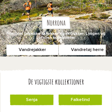
Norrona
Norrona: tekniske skijakker og skibukser, Lyngen og
Lofoten kollektioner
Vandrejakker
Vandretøj herre
De vigtigste kollektioner
Senja
Falketind