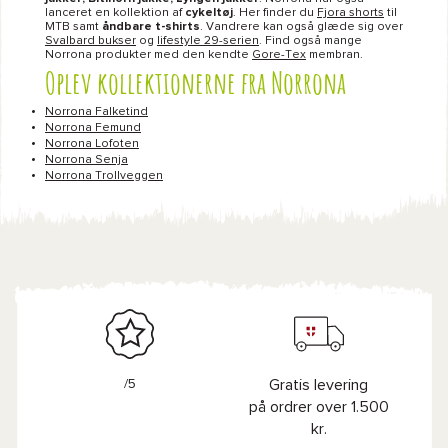
lanceret en kollektion af
cykeltøj
. Her finder du
Fjora shorts
til
MTB samt
åndbare t-shirts
. Vandrere kan også glæde sig over
Svalbard bukser
og
lifestyle 29-serien
. Find også mange
Norrona produkter med den kendte
Gore-Tex
membran.
Oplev kollektionerne fra Norrona
Norrona Falketind
Norrona Femund
Norrona Lofoten
Norrona Senja
Norrona Trollveggen
/5
Gratis levering
på ordrer over 1.500
kr.