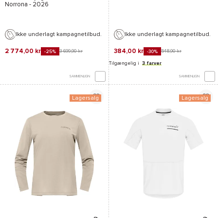
Norrona
- 2026
Ikke underlagt kampagnetilbud.
Ikke underlagt kampagnetilbud.
2 774,00 kr
384,00 kr
3 699,90 kr
548,90 kr
-25%
-30%
Tilgængelig i
3 farver
SAMMENLIGN
SAMMENLIGN
Lagersalg
Lagersalg