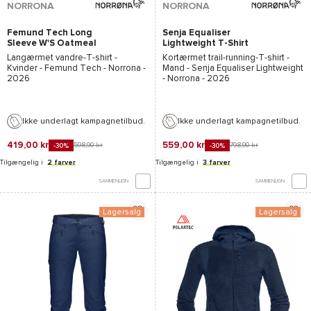
NORRONA
NORRONA
Femund Tech Long
Senja Equaliser
Sleeve W'S Oatmeal
Lightweight T-Shirt
M'S Snow White
Langærmet vandre-T-shirt -
Kortærmet trail-running-T-shirt -
Kvinder -
Femund Tech - Norrona
-
Mand -
Senja Equaliser Lightweight
2026
- Norrona
- 2026
Ikke underlagt kampagnetilbud.
Ikke underlagt kampagnetilbud.
419,00 kr
559,00 kr
598,90 kr
798,90 kr
-30%
-30%
Tilgængelig i
2 farver
Tilgængelig i
3 farver
SAMMENLIGN
SAMMENLIGN
Lagersalg
Lagersalg