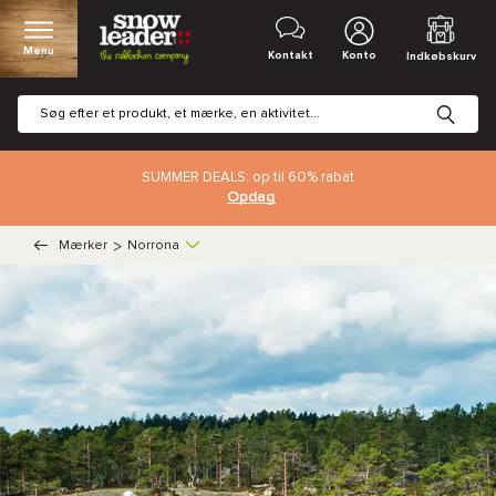
Menu
Kontakt
Konto
Indkøbskurv
SUMMER DEALS: op til 60% rabat
Opdag
Mærker
>
Norrona