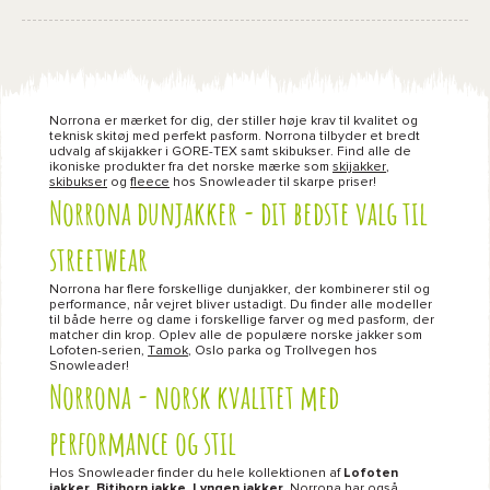
Norrona er mærket for dig, der stiller høje krav til kvalitet og
teknisk skitøj med perfekt pasform. Norrona tilbyder et bredt
udvalg af skijakker i GORE-TEX samt skibukser. Find alle de
ikoniske produkter fra det norske mærke som
skijakker
,
skibukser
og
fleece
hos Snowleader til skarpe priser!
Norrona dunjakker - dit bedste valg til
streetwear
Norrona har flere forskellige dunjakker, der kombinerer stil og
performance, når vejret bliver ustadigt. Du finder alle modeller
til både herre og dame i forskellige farver og med pasform, der
matcher din krop. Oplev alle de populære norske jakker som
Lofoten
-serien,
Tamok
, Oslo parka og Trollvegen hos
Snowleader!
Norrona - norsk kvalitet med
performance og stil
Hos Snowleader finder du hele kollektionen af
Lofoten
jakker, Bitihorn jakke, Lyngen jakker
. Norrona har også