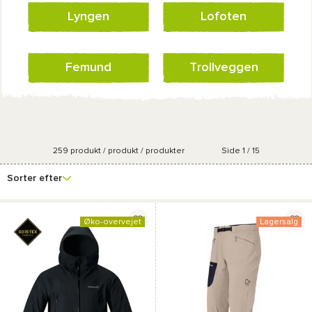
Lyngen
Lofoten
Femund
Trollveggen
259
produkt / produkt / produkter
Side 1 / 15
Se
Pris
Køn
Størrelse
Forfremmelsesproce
flere
Sorter efter
filtre
Øko-overvejet
Lagersalg