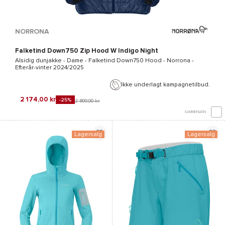
NORRONA
Falketind Down750 Zip Hood W Indigo Night
Alsidig dunjakke - Dame -
Falketind Down750 Hood - Norrona
-
Efterår-vinter 2024/2025
Ikke underlagt kampagnetilbud.
2 174,00 kr
-25%
2 899,90 kr
SAMMENLIGN
Lagersalg
Lagersalg