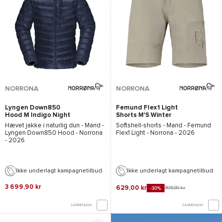
NORRONA
NORRONA
Lyngen Down850
Femund Flex1 Light
Hood M Indigo Night
Shorts M'S Winter
Twig
Hævet jakke i naturlig dun - Mand -
Softshell-shorts - Mand -
Femund
Lyngen Down850 Hood - Norrona
Flex1 Light - Norrona
- 2026
- 2026
Ikke underlagt kampagnetilbud.
Ikke underlagt kampagnetilbud.
3 699,90 kr
629,00 kr
898,90 kr
-30%
SAMMENLIGN
SAMMENLIGN