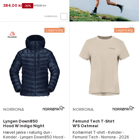
384,00 kr
548,90 kr
-30%
SAMMENLIGN
Lagersalg
Lagersalg
*Se betingelserne
her
NORRONA
NORRONA
Lyngen Down850
Femund Tech T-Shirt
Hood W Indigo Night
W'S Oatmeal
Hævet jakke i naturlig dun -
Kortærmet T-shirt - Kvinder -
Kvinder -
Lyngen Down850 Hood -
Femund Tech - Norrona
- 2026