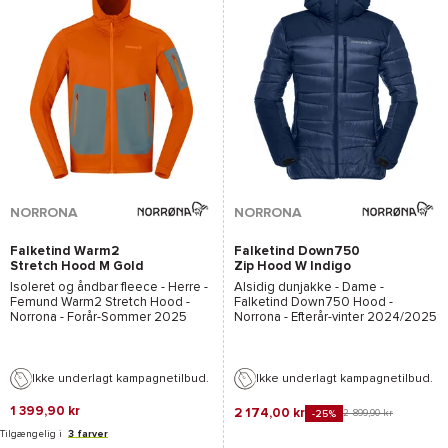
NORRONA
NORRONA
Falketind Warm2
Falketind Down750
Stretch Hood M Gold
Zip Hood W Indigo
Flame
Night
Isoleret og åndbar fleece - Herre -
Alsidig dunjakke - Dame -
Femund Warm2 Stretch Hood -
Falketind Down750 Hood -
Norrona
- Forår-Sommer 2025
Norrona
- Efterår-vinter 2024/2025
Ikke underlagt kampagnetilbud.
Ikke underlagt kampagnetilbud.
1 399,90 kr
2 174,00 kr
2 899,90 kr
-25%
Tilgængelig i
3 farver