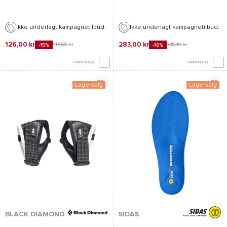
Ikke underlagt kampagnetilbud.
Ikke underlagt kampagnetilbud.
126,00 kr
283,00 kr
148,65 kr
335,40 kr
-15%
-16%
SAMMENLIGN
SAMMENLIGN
Lagersalg
Lagersalg
BLACK DIAMOND
SIDAS