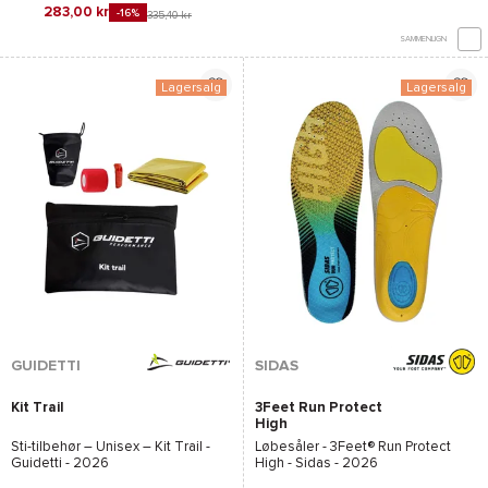
283,00 kr
-16%
335,40 kr
SAMMENLIGN
Lagersalg
Lagersalg
GUIDETTI
SIDAS
Kit Trail
3Feet Run Protect
High
Sti-tilbehør – Unisex –
Kit Trail -
Løbesåler -
3Feet® Run Protect
Guidetti - 2026
High - Sidas
- 2026