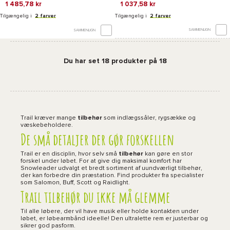
1 485,78 kr
1 037,58 kr
Tilgængelig i
2 farver
Tilgængelig i
2 farver
SAMMENLIGN
SAMMENLIGN
Du har set 18 produkter på 18
Trail kræver mange
tilbehør
som indlægssåler, rygsække og
væskebeholdere.
De små detaljer der gør forskellen
Trail er en disciplin, hvor selv små
tilbehør
kan gøre en stor
forskel under løbet. For at give dig maksimal komfort har
Snowleader udvalgt et bredt sortiment af uundværligt tilbehør,
der kan forbedre din præstation. Find produkter fra specialister
som Salomon, Buff, Scott og Raidlight.
Trail tilbehør du ikke må glemme
Til alle løbere, der vil have musik eller holde kontakten under
løbet, er løbearmbånd ideelle! Den ultralette rem er justerbar og
sikrer god pasform.