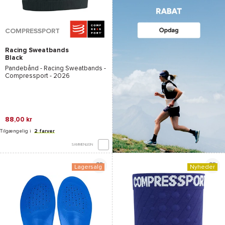
COMPRESSPORT
Racing Sweatbands
Black
Pandebånd -
Racing Sweatbands -
Compressport
- 2026
88,00 kr
Tilgængelig i
2 farver
SAMMENLIGN
Lagersalg
Nyheder
*Se betingelserne
her