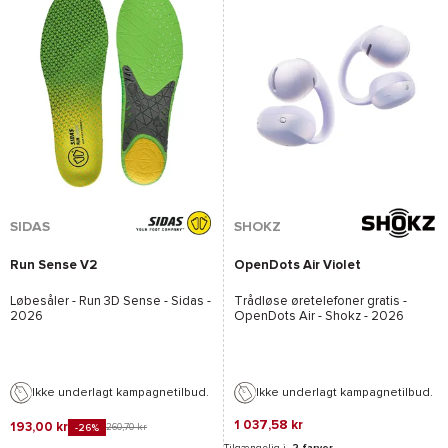
SIDAS
SHOKZ
Run Sense V2
OpenDots Air Violet
Løbesåler -
Run 3D Sense - Sidas
-
Trådløse øretelefoner gratis -
2026
OpenDots Air - Shokz
- 2026
Ikke underlagt kampagnetilbud.
Ikke underlagt kampagnetilbud.
1 037,58 kr
193,00 kr
260,70 kr
-26%
Tilgængelig i
2 farver