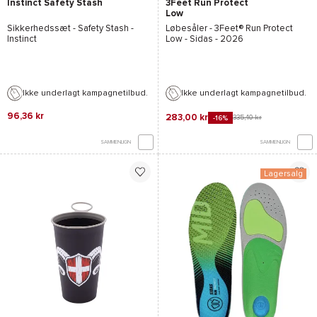
Instinct Safety Stash
3Feet Run Protect
Low
Sikkerhedssæt -
Safety Stash -
Løbesåler -
3Feet® Run Protect
Instinct
Low - Sidas
- 2026
Ikke underlagt kampagnetilbud.
Ikke underlagt kampagnetilbud.
96,36 kr
283,00 kr
335,40 kr
-16%
SAMMENLIGN
SAMMENLIGN
Lagersalg