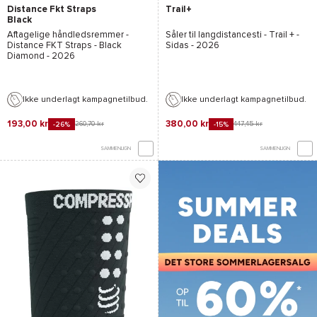
Distance Fkt Straps
Trail+
Black
Aftagelige håndledsremmer -
Såler til langdistancesti -
Trail + -
Distance FKT Straps - Black
Sidas
- 2026
Diamond
- 2026
Ikke underlagt kampagnetilbud.
Ikke underlagt kampagnetilbud.
193,00 kr
380,00 kr
260,70 kr
447,45 kr
-26%
-15%
SAMMENLIGN
SAMMENLIGN