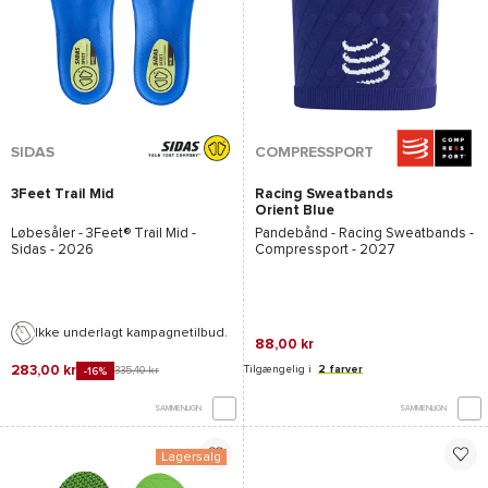
SIDAS
COMPRESSPORT
3Feet Trail Mid
Racing Sweatbands
Orient Blue
Løbesåler -
3Feet® Trail Mid -
Pandebånd -
Racing Sweatbands -
Sidas
- 2026
Compressport
- 2027
Ikke underlagt kampagnetilbud.
88,00 kr
283,00 kr
Tilgængelig i
2 farver
335,40 kr
-16%
SAMMENLIGN
SAMMENLIGN
Lagersalg