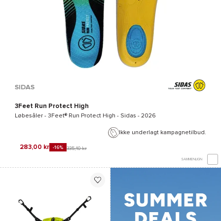
SIDAS
3Feet Run Protect High
Løbesåler -
3Feet® Run Protect High - Sidas
- 2026
Ikke underlagt kampagnetilbud.
283,00 kr
-16%
335,40 kr
SAMMENLIGN