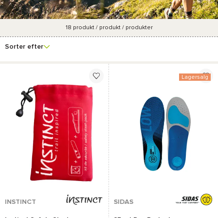
18
produkt / produkt / produkter
Se
Mærke
Pris
Forfremmelsesprocent
Farve
flere
Sorter efter
filtre
Lagersalg
INSTINCT
SIDAS