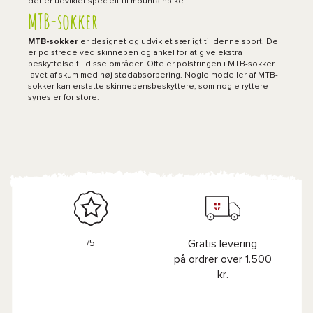
der er udviklet specielt til mountainbike.
MTB-sokker
MTB-sokker
er designet og udviklet særligt til denne sport. De
er polstrede ved skinneben og ankel for at give ekstra
beskyttelse til disse områder. Ofte er polstringen i MTB-sokker
lavet af skum med høj stødabsorbering. Nogle modeller af MTB-
sokker kan erstatte skinnebensbeskyttere, som nogle ryttere
synes er for store.
/5
Gratis levering
på ordrer over 1.500
kr.