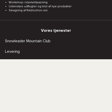
Workshop i støvletilpasning
Udendørs udflugter og test af nye produkter
Smagning af Reblochon-ost
Vores tjenester
Snowleader Mountain Club
Levering
Returnering
Sikker betaling