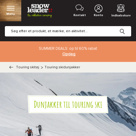
Menu
Kontakt
Konto
Indkøbskurv
SUMMER DEALS: op til 60% rabat
Opdag
Touring skitøj
>
Touring skidunjakker
Dunjakker til touring ski