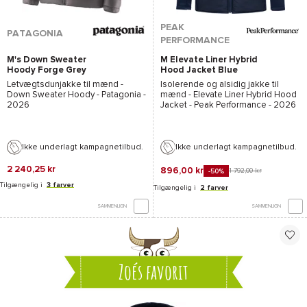
PEAK
PATAGONIA
PERFORMANCE
M's Down Sweater
M Elevate Liner Hybrid
Hoody Forge Grey
Hood Jacket Blue
w/Forge Grey
Shadow
Letvægtsdunjakke til mænd -
Isolerende og alsidig jakke til
Down Sweater Hoody - Patagonia
-
mænd -
Elevate Liner Hybrid Hood
2026
Jacket - Peak Performance
- 2026
Ikke underlagt kampagnetilbud.
Ikke underlagt kampagnetilbud.
2 240,25 kr
896,00 kr
1 792,00 kr
-50%
Tilgængelig i
3 farver
Tilgængelig i
2 farver
SAMMENLIGN
SAMMENLIGN
Zoés favorit