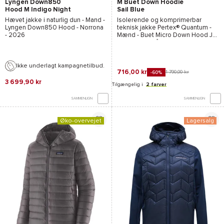
Lyngen Down850
M Buet Down Hoodie
Hood M Indigo Night
Sail Blue
Hævet jakke i naturlig dun - Mand -
Isolerende og komprimerbar
Lyngen Down850 Hood - Norrona
teknisk jakke
Pertex® Quantum
-
- 2026
Mænd -
Buet Micro Down Hood Jkt
- EIDER
- Efterår-Vinter 2024/2025
Ikke underlagt kampagnetilbud.
716,00 kr
1 790,00 kr
-60%
3 699,90 kr
Tilgængelig i
2 farver
SAMMENLIGN
SAMMENLIGN
Øko-overvejet
Lagersalg