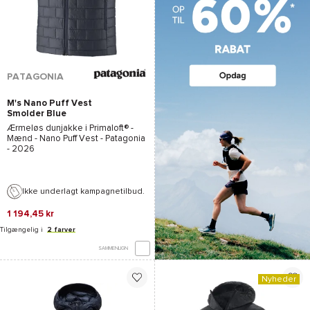
PATAGONIA
M's Nano Puff Vest
Smolder Blue
Ærmeløs dunjakke i
Primaloft®
-
Mænd -
Nano Puff Vest - Patagonia
- 2026
Ikke underlagt kampagnetilbud.
1 194,45 kr
Tilgængelig i
2 farver
SAMMENLIGN
Nyheder
*Se betingelserne
her