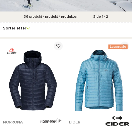
36
produkt / produkt / produkter
Side 1 / 2
Se
Mærke
Pris
Størrelse
Forfremmelsesproce
flere
Sorter efter
filtre
Lagersalg
NORRONA
EIDER