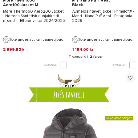
More Thermo60
M's Nano Puff Vest
Aero100 Jacket M
Black
Caviar Black
Møre Thermo60 Aero200 Jacket
Ærmeløs hævet jakke i
Primaloft®
-
- Norrona
Syntetisk dunjakke til
Mand -
Nano Puff Vest - Patagonia
-
mænd - - Efterår-vinter 2024/2025
2026
Ikke underlagt kampagnetilbud.
Ikke underlagt kampagnetilbud.
2 999,90 kr
1 194,00 kr
Tilgængelig i
2 farver
SAMMENLIGN
SAMMENLIGN
Zoés favorit
Øko-overvejet