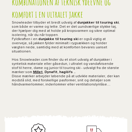
kombinationen af teknisk ydeevne og
komfort i en ultralet jakke
Snowleader tilbyder et bredt udvalg af
dunjakker til touring ski
,
som både er varme og lette. Det er det uundværlige stykke tøj,
der hjælper dig med at holde på kropsvarmen og sikre optimal
isolering, når du når toppen.
Fyldkraften i en
dunjakke til touring ski
er også vigtig at
overveje, så jakken fylder minimalt i rygsækken og holder
vægten nede, samtidig med at komforten bevares uanset
situationen.
Hos Snowleader.com finder du et stort udvalg af dunjakker i
syntetisk materiale eller gåsedun, i ultralet og vandafvisende
stof til herre, dame og junior til touring ski - udvalgt fra de største
mærker som
Millet
,
Dynafit, haglöfs ..
Disse mærker arbejder løbende på at udvikle materialer, der kan
modstå slid, med forskellige pasformer, snit og detaljer som
håndvarmerlommer, inderlommer eller ventilationslynlåse....