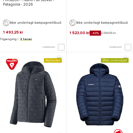
PrimaLoft®
-
Nano Puff Jacket -
Patagonia
- 2026
Ikke underlagt kampagnetilbud.
Ikke underlagt kampagnetilbud.
1 493,25 kr
1 523,00 kr
2 539,05 kr
-40%
Tilgængelig i
3 farver
SAMMENLIGN
SAMMENLIGN
Nyheder
Øko-overvejet