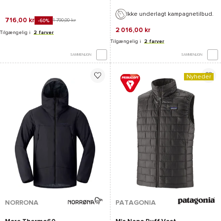
Ikke underlagt kampagnetilbud.
716,00 kr
1 790,00 kr
-60%
2 016,00 kr
Tilgængelig i
2 farver
Tilgængelig i
2 farver
SAMMENLIGN
SAMMENLIGN
Nyheder
NORRONA
PATAGONIA