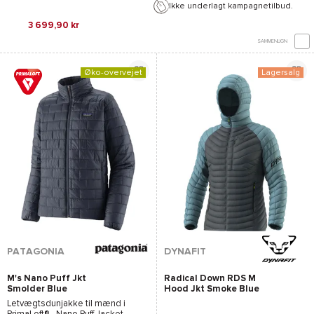
Ikke underlagt kampagnetilbud.
3 699,90 kr
SAMMENLIGN
Øko-overvejet
Lagersalg
PATAGONIA
DYNAFIT
M's Nano Puff Jkt
Radical Down RDS M
Smolder Blue
Hood Jkt Smoke Blue
Letvægtsdunjakke til mænd i