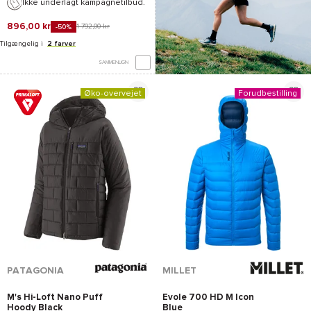
Ikke underlagt kampagnetilbud.
896,00 kr
1 792,00 kr
-50%
Tilgængelig i
2 farver
SAMMENLIGN
Øko-overvejet
Forudbestilling
*Se betingelserne
her
PATAGONIA
MILLET
M's Hi-Loft Nano Puff
Evole 700 HD M Icon
Hoody Black
Blue