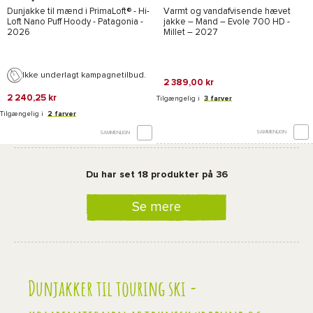
Dunjakke til mænd i
PrimaLoft®
-
Hi-
Varmt og vandafvisende hævet
Loft Nano Puff Hoody - Patagonia
-
jakke – Mand –
Evole 700 HD -
2026
Millet
– 2027
Ikke underlagt kampagnetilbud.
2 389,00 kr
2 240,25 kr
Tilgængelig i
3 farver
Tilgængelig i
2 farver
SAMMENLIGN
SAMMENLIGN
Du har set 18 produkter på 36
Se mere
Dunjakker til touring ski -