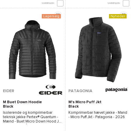
SAMMENLIGN
SAMMENLIGN
Lagersalg
Nyheder
EIDER
PATAGONIA
M Buet Down Hoodie
M's Micro Puff Jkt
Black
Black
Isolerende og komprimerbar
Komprimerbar hævet jakke - Mand
teknisk jakke
Pertex® Quantum
-
-
Micro Puff Jkt - Patagonia
- 2026
Mænd -
Buet Micro Down Hood Jkt
- EIDER
- Efterår-Vinter 2024/2025