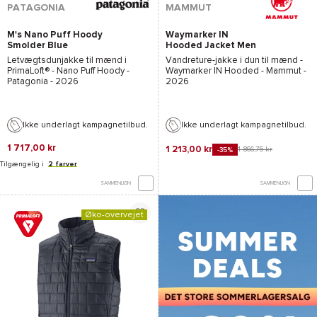
PATAGONIA
MAMMUT
M's Nano Puff Hoody
Waymarker IN
Smolder Blue
Hooded Jacket Men
Marine
Letvægtsdunjakke til mænd i
Vandreture-jakke i dun til mænd -
PrimaLoft®
-
Nano Puff Hoody -
Waymarker IN Hooded - Mammut
-
Patagonia
- 2026
2026
Ikke underlagt kampagnetilbud.
Ikke underlagt kampagnetilbud.
1 717,00 kr
1 213,00 kr
1 866,75 kr
-35%
Tilgængelig i
2 farver
SAMMENLIGN
SAMMENLIGN
Øko-overvejet