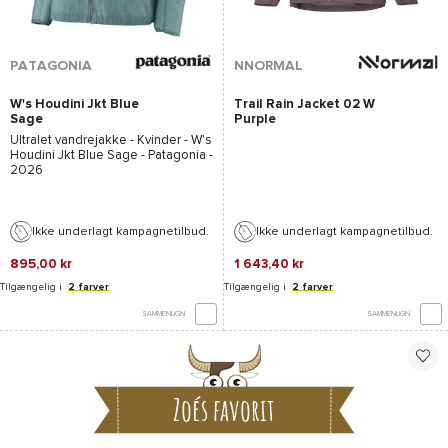
PATAGONIA
NNORMAL
W's Houdini Jkt Blue
Trail Rain Jacket 02 W
Sage
Purple
Ultralet vandrejakke - Kvinder -
W's
Houdini Jkt Blue Sage - Patagonia
-
2026
Ikke underlagt kampagnetilbud.
Ikke underlagt kampagnetilbud.
895,00 kr
1 643,40 kr
Tilgængelig i
2 farver
Tilgængelig i
2 farver
SAMMENLIGN
SAMMENLIGN
Zoés favorit