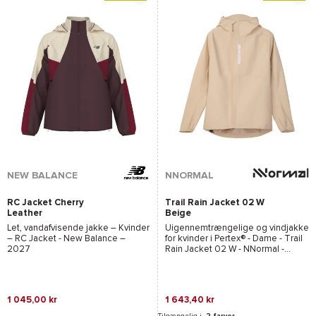
NEW BALANCE
NNORMAL
RC Jacket Cherry
Trail Rain Jacket 02 W
Leather
Beige
Let, vandafvisende jakke – Kvinder
Uigennemtrængelige og vindjakke
–
RC Jacket - New Balance
–
for kvinder i
Pertex®
- Dame -
Trail
2027
Rain Jacket 02 W - NNormal
-
2027
1 045,00 kr
1 643,40 kr
Tilgængelig i
2 farver