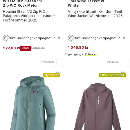
W's Houdini Stash 1/2
Trail Wind Jacket W
Zip P/O Rock Melon
White
Houdini Stash 1/2 Zip P/O -
Vindjakke til trail - Kvinder -
Trail
Patagonia
Vindjakke til kvinder - -
Wind Jacket W - NNormal
- 2026
Forår-sommer 2025
Ikke underlagt kampagnetilbud.
Ikke underlagt kampagnetilbud.
1 045,80 kr
522,00 kr
1 045,00 kr
-50%
Tilgængelig i
2 farver
SAMMENLIGN
SAMMENLIGN
Nyheder
Øko-overvejet