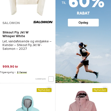
SALOMON
Shkout Fly Jkt W
Whisper White
Let, vandafvisende og vindjakke –
Kvinder –
Shkout Fly Jkt W -
Salomon
– 2027
999,90 kr
Tilgængelig i
2 farver
SAMMENLIGN
Nyheder
Nyheder
*Se betingelserne
her