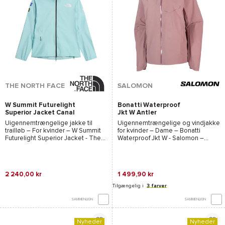
THE NORTH FACE
SALOMON
W Summit Futurelight
Bonatti Waterproof
Superior Jacket Canal
Jkt W Antler
Blue
Uigennemtrængelige jakke til
Uigennemtrængelige og vindjakke
trailløb – For kvinder –
W Summit
for kvinder – Dame –
Bonatti
Futurelight Superior Jacket - The
Waterproof Jkt W - Salomon
–
North Face
2027
2027
2 240,00 kr
1 499,90 kr
Tilgængelig i
3 farver
SAMMENLIGN
SAMMENLIGN
Nyheder
Nyheder