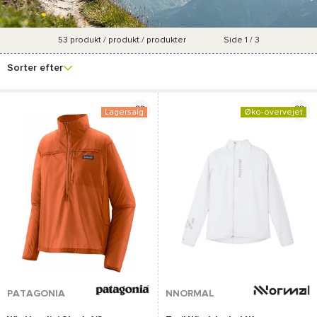
53
produkt / produkt / produkter
Side 1 / 3
Se
Mærke
Pris
Størrelse
Forfremmelsesproce
flere
Sorter efter
filtre
Lagersalg
Øko-overvejet
PATAGONIA
NNORMAL