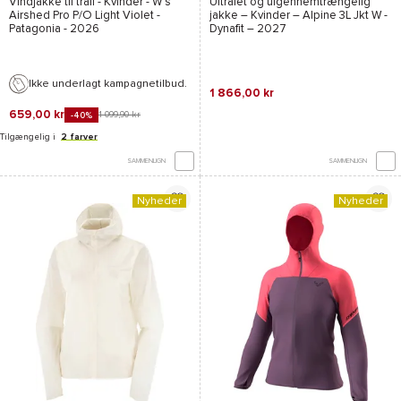
Vindjakke til trail - Kvinder -
W's
Ultralet og uigennemtrængelig
Airshed Pro P/O Light Violet -
jakke – Kvinder –
Alpine 3L Jkt W -
Patagonia
- 2026
Dynafit
– 2027
Ikke underlagt kampagnetilbud.
1 866,00 kr
659,00 kr
1 099,90 kr
-40%
Tilgængelig i
2 farver
SAMMENLIGN
SAMMENLIGN
Nyheder
Nyheder