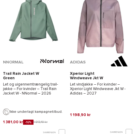
*Se betingelserne
her
NNORMAL
ADIDAS
Trail Rain Jacket W
Xperior Light
Green
Windweave Jkt W
Magic Mauve
Let og uigennemtrængelig trail-
Let vindjakke – For kvinder –
jakke – For kvinder –
Trail Rain
Xperior Light Windweave Jkt W -
Jacket W - NNormal
– 2026
Adidas
– 2027
Ikke underlagt kampagnetilbud.
1 198,90 kr
1 381,00 kr
1 643,40 kr
-16%
SAMMENLIGN
SAMMENLIGN