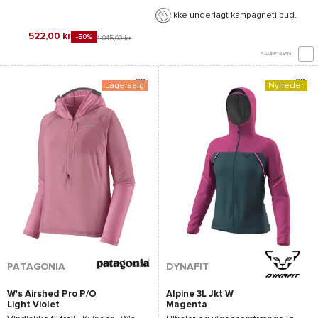
Ikke underlagt kampagnetilbud.
522,00 kr
-50%
1 045,00 kr
SAMMENLIGN
Lagersalg
Nyheder
PATAGONIA
DYNAFIT
W's Airshed Pro P/O
Alpine 3L Jkt W
Light Violet
Magenta