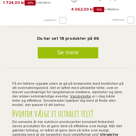
1 724,00 kr
2 464,35 kr
-30%
4 062,00 kr
4 780,00 kr
-15%
SAMMENLIGN
SAMMENLIGN
Du har set 18 produkter på 66
Se mere
Få en lettere rygsæk uden at gå på kompromis med komforten på
dit overnatningssted: det er løftet med ultralette telte, som er
blevet uundværlige for langdistance-trekkere, alpinister og dem,
der elsker selvstændige eventyr.
Vandretelte
er i dag både
lette og effektive. Snowleader hjælper dig med at finde den
model, der passer til dit behov.
Hvorfor vælge et ultralet telt?
De seneste år har outdoor-producenter konstant forbedret
deres produkter for at gøre dem så effektive som muligt. Når det
gælder teltdug, er målet at gøre dem så lette som muligt,
samtidig med at de beskytter mod omskifteligt vejr!
Ultralette