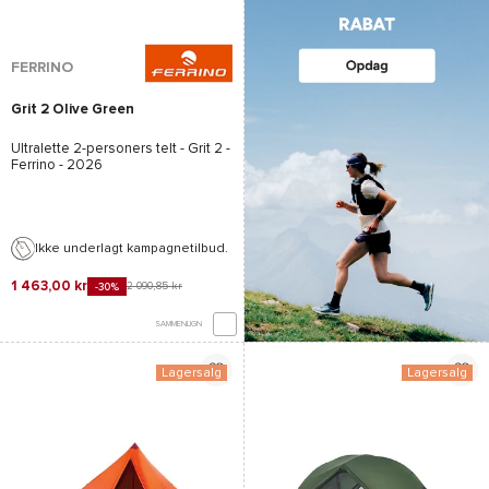
FERRINO
Grit 2 Olive Green
Ultralette 2-personers telt -
Grit 2 -
Ferrino
- 2026
Ikke underlagt kampagnetilbud.
1 463,00 kr
2 090,85 kr
-30%
SAMMENLIGN
Lagersalg
Lagersalg
*Se betingelserne
her