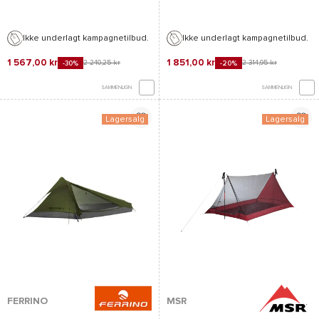
Ikke underlagt kampagnetilbud.
Ikke underlagt kampagnetilbud.
1 567,00 kr
1 851,00 kr
2 240,25 kr
2 314,95 kr
-30%
-20%
SAMMENLIGN
SAMMENLIGN
Lagersalg
Lagersalg
FERRINO
MSR