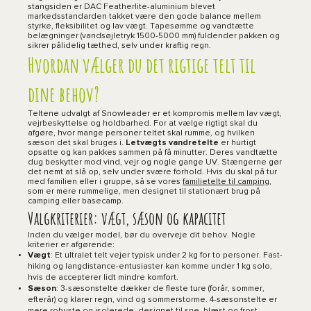
stangsiden er DAC Featherlite-aluminium blevet
markedsstandarden takket være den gode balance mellem
styrke, fleksibilitet og lav vægt. Tapesømme og vandtætte
belægninger (vandsøjletryk 1500-5000 mm) fuldender pakken og
sikrer pålidelig tæthed, selv under kraftig regn.
Hvordan vælger du det rigtige telt til
dine behov?
Teltene udvalgt af Snowleader er et kompromis mellem lav vægt,
vejrbeskyttelse og holdbarhed. For at vælge rigtigt skal du
afgøre, hvor mange personer teltet skal rumme, og hvilken
sæson det skal bruges i.
Letvægts vandretelte
er hurtigt
opsatte og kan pakkes sammen på få minutter. Deres vandtætte
dug beskytter mod vind, vejr og nogle gange UV. Stængerne gør
det nemt at slå op, selv under svære forhold. Hvis du skal på tur
med familien eller i gruppe, så se vores
familietelte til camping
,
som er mere rummelige, men designet til stationært brug på
camping eller basecamp.
Valgkriterier: vægt, sæson og kapacitet
Inden du vælger model, bør du overveje dit behov. Nogle
kriterier er afgørende:
Vægt
: Et ultralet telt vejer typisk under 2 kg for to personer. Fast-
hiking og langdistance-entusiaster kan komme under 1 kg solo,
hvis de accepterer lidt mindre komfort.
Sæson
: 3-sæsonstelte dækker de fleste ture (forår, sommer,
efterår) og klarer regn, vind og sommerstorme. 4-sæsonstelte er