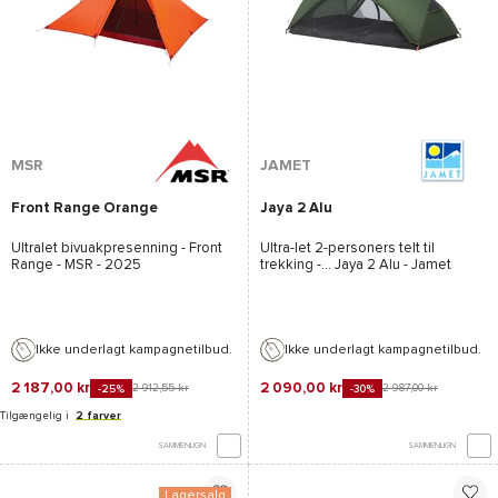
MSR
JAMET
Front Range Orange
Jaya 2 Alu
Ultralet bivuakpresenning -
Front
Ultra-let 2-personers telt til
Range - MSR
- 2025
trekking -...
Jaya 2 Alu - Jamet
Ikke underlagt kampagnetilbud.
Ikke underlagt kampagnetilbud.
2 187,00 kr
2 090,00 kr
2 912,55 kr
2 987,00 kr
-25%
-30%
Tilgængelig i
2 farver
SAMMENLIGN
SAMMENLIGN
Lagersalg