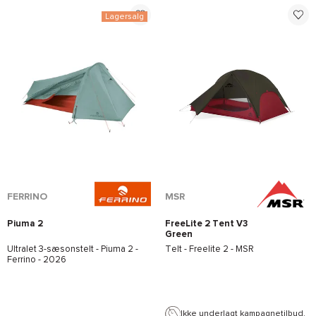
Lagersalg
*Se betingelserne
her
FERRINO
MSR
Piuma 2
FreeLite 2 Tent V3
Green
Ultralet 3-sæsonstelt -
Piuma 2 -
Telt -
Freelite 2 - MSR
Ferrino
- 2026
Ikke underlagt kampagnetilbud.