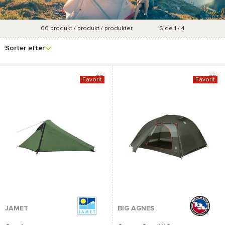
66
produkt / produkt / produkter
Side 1 / 4
Se
Mærke
Pris
Forfremmelsesprocent
Farve
flere
Sorter efter
filtre
Favorit
Favorit
JAMET
BIG AGNES