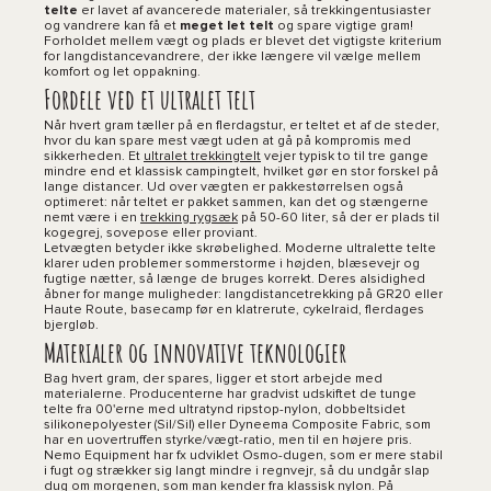
telte
er lavet af avancerede materialer, så trekkingentusiaster
og vandrere kan få et
meget let telt
og spare vigtige gram!
Forholdet mellem vægt og plads er blevet det vigtigste kriterium
for langdistancevandrere, der ikke længere vil vælge mellem
komfort og let oppakning.
Fordele ved et ultralet telt
Når hvert gram tæller på en flerdagstur, er teltet et af de steder,
hvor du kan spare mest vægt uden at gå på kompromis med
sikkerheden. Et
ultralet trekkingtelt
vejer typisk to til tre gange
mindre end et klassisk campingtelt, hvilket gør en stor forskel på
lange distancer. Ud over vægten er pakkestørrelsen også
optimeret: når teltet er pakket sammen, kan det og stængerne
nemt være i en
trekking rygsæk
på 50-60 liter, så der er plads til
kogegrej, sovepose eller proviant.
Letvægten betyder ikke skrøbelighed. Moderne ultralette telte
klarer uden problemer sommerstorme i højden, blæsevejr og
fugtige nætter, så længe de bruges korrekt. Deres alsidighed
åbner for mange muligheder: langdistancetrekking på GR20 eller
Haute Route, basecamp før en klatrerute, cykelraid, flerdages
bjergløb.
Materialer og innovative teknologier
Bag hvert gram, der spares, ligger et stort arbejde med
materialerne. Producenterne har gradvist udskiftet de tunge
telte fra 00'erne med ultratynd ripstop-nylon, dobbeltsidet
silikonepolyester (Sil/Sil) eller Dyneema Composite Fabric, som
har en uovertruffen styrke/vægt-ratio, men til en højere pris.
Nemo Equipment har fx udviklet Osmo-dugen, som er mere stabil
i fugt og strækker sig langt mindre i regnvejr, så du undgår slap
dug om morgenen, som man kender fra klassisk nylon. På