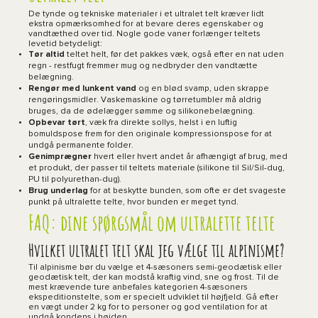
De tynde og tekniske materialer i et ultralet telt kræver lidt
ekstra opmærksomhed for at bevare deres egenskaber og
vandtæthed over tid. Nogle gode vaner forlænger teltets
levetid betydeligt:
Tør altid
teltet helt, før det pakkes væk, også efter en nat uden
regn - restfugt fremmer mug og nedbryder den vandtætte
belægning.
Rengør med lunkent vand
og en blød svamp, uden skrappe
rengøringsmidler. Vaskemaskine og tørretumbler må aldrig
bruges, da de ødelægger sømme og silikonebelægning.
Opbevar tørt
, væk fra direkte sollys, helst i en luftig
bomuldspose frem for den originale kompressionspose for at
undgå permanente folder.
Genimprægner
hvert eller hvert andet år afhængigt af brug, med
et produkt, der passer til teltets materiale (silikone til Sil/Sil-dug,
PU til polyurethan-dug).
Brug underlag
for at beskytte bunden, som ofte er det svageste
punkt på ultralette telte, hvor bunden er meget tynd.
FAQ: dine spørgsmål om ultralette telte
Hvilket ultralet telt skal jeg vælge til alpinisme?
Til alpinisme bør du vælge et 4-sæsoners semi-geodætisk eller
geodætisk telt, der kan modstå kraftig vind, sne og frost. Til de
mest krævende ture anbefales kategorien 4-sæsoners
ekspeditionstelte, som er specielt udviklet til højfjeld. Gå efter
en vægt under 2 kg for to personer og god ventilation for at
undgå kondens i højden.