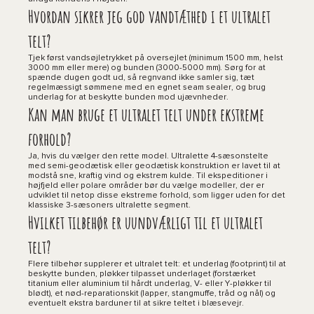
Hvordan sikrer jeg god vandtæthed i et ultralet
telt?
Tjek først vandsøjletrykket på oversejlet (minimum 1500 mm, helst
3000 mm eller mere) og bunden (3000-5000 mm). Sørg for at
spænde dugen godt ud, så regnvand ikke samler sig, tæt
regelmæssigt sømmene med en egnet seam sealer, og brug
underlag for at beskytte bunden mod ujævnheder.
Kan man bruge et ultralet telt under ekstreme
forhold?
Ja, hvis du vælger den rette model. Ultralette 4-sæsonstelte
med semi-geodætisk eller geodætisk konstruktion er lavet til at
modstå sne, kraftig vind og ekstrem kulde. Til ekspeditioner i
højfjeld eller polare områder bør du vælge modeller, der er
udviklet til netop disse ekstreme forhold, som ligger uden for det
klassiske 3-sæsoners ultralette segment.
Hvilket tilbehør er uundværligt til et ultralet
telt?
Flere tilbehør supplerer et ultralet telt: et underlag (footprint) til at
beskytte bunden, pløkker tilpasset underlaget (forstærket
titanium eller aluminium til hårdt underlag, V- eller Y-pløkker til
blødt), et nød-reparationskit (lapper, stangmuffe, tråd og nål) og
eventuelt ekstra barduner til at sikre teltet i blæsevejr.