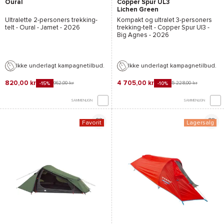
Oural
Copper Spur UL3
Lichen Green
Ultralette 2-personers trekking-
Kompakt og ultralet 3-personers
telt -
Oural - Jamet
- 2026
trekking-telt -
Copper Spur Ul3 -
Big Agnes
- 2026
Ikke underlagt kampagnetilbud.
Ikke underlagt kampagnetilbud.
820,00 kr
4 705,00 kr
962,00 kr
5 228,00 kr
-15%
-10%
SAMMENLIGN
SAMMENLIGN
Favorit
Lagersalg