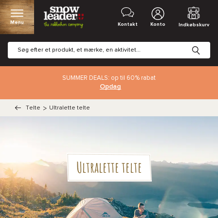
Menu
Kontakt
Konto
Indkøbskurv
SUMMER DEALS: op til 60% rabat
Opdag
Telte
>
Ultralette telte
Ultralette telte