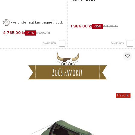
Ikke underlagt kampagnetilbud.
1 986,00 kr
2 837,00 kr
-30%
4 765,00 kr
5 601,00 kr
-15%
SAMMENLIGN
SAMMENLIGN
Zoés favorit
Favorit