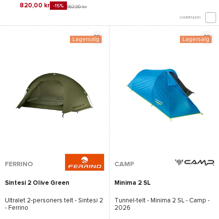
820,00 kr
-15%
962,00 kr
SAMMENLIGN
Lagersalg
Lagersalg
FERRINO
CAMP
Sintesi 2 Olive Green
Minima 2 SL
Ultralet 2-personers telt -
Sintesi 2
Tunnel-telt -
Minima 2 SL - Camp
-
- Ferrino
2026