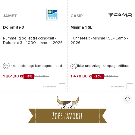
JAMET
CAMP
Dolomite 3
Minima 1 SL
Rummelig og let trekking-telt -
Tunnel-telt -
Minima 1 SL - Camp
-
Dolomite 3 - 4000 - Jamet
- 2026
2026
Ikke underlagt kampagnetilbud.
Ikke underlagt kampagnetilbud.
1 261,00 kr
1 470,00 kr
1 485,00 kr
1 836,87 kr
-15%
-20%
SAMMENLIGN
SAMMENLIGN
Zoés favorit