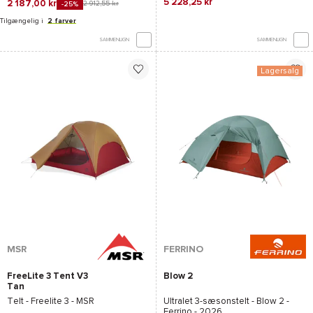
5 228,25 kr
2 187,00 kr
2 912,55 kr
-25%
Tilgængelig i
2 farver
SAMMENLIGN
SAMMENLIGN
Lagersalg
MSR
FERRINO
FreeLite 3 Tent V3
Blow 2
Tan
Telt -
Freelite 3 - MSR
Ultralet 3-sæsonstelt -
Blow 2 -
Ferrino
- 2026