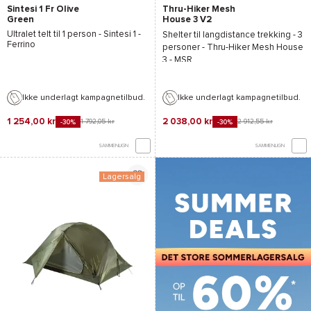
Sintesi 1 Fr Olive
Thru-Hiker Mesh
Green
House 3 V2
Ultralet telt til 1 person -
Sintesi 1 -
Shelter til langdistance trekking - 3
Ferrino
personer -
Thru-Hiker Mesh House
3 - MSR
Ikke underlagt kampagnetilbud.
Ikke underlagt kampagnetilbud.
1 254,00 kr
2 038,00 kr
1 792,05 kr
2 912,55 kr
-30%
-30%
SAMMENLIGN
SAMMENLIGN
Lagersalg