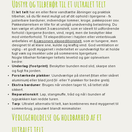
Udstyr og tilbehør til et ultralet telt
Et
let telt
har en eller flere vandtætte åbninger og praktisk
tilbehør, så du får mest muligt ud af dit ophold i bjergene - fx
justerbare barduner, indvendige lommer, kroge, pakkeposer osv.
Pakkestørrelsen er lille for at undgå unødvendig belastning. Du
kan vælge et ultralet 3-sæsonstelt, som er ideelt til udfordrende
forhold i bjergene (torden, vind, regn), men de beskytter ikke
mod vinterforhold. Til ekspeditioner i højden eller vinterbivuak
anbefales et
4-sæsoners ekspeditionstelt
, som er tungere, men
designet til at klare sne, kulde og kraftig vind. God ventilation er
vigtig - et godt myggenet i inderteltet er uundværligt for at holde
fugt væk og insekter ude på sommerens bjergeture.
Nogle tilbehør forlænger teltets levetid og gør oplevelsen
bedre:
Underlag (footprint)
: Beskytter bunden mod slid, skarpe sten
og fugt fra jorden.
Forstærkede pløkker
: Uundværlige på stenet (titan eller skåret
aluminium) eller blød jord (V- eller Y-pløkker for bedre greb).
Ekstra barduner
: Bruges når vinden tager til, så teltet står
sikkert.
Reparationskit
: Lap, stangmuffe, tråd og nål i bunden af
rygsækken kan redde turen.
Tarp
: Ultralet alternativ til telt, kan kombineres med myggenet til
sommerbrug, populært blandt minimalister.
Vedligeholdelse og holdbarhed af et
ultralet telt