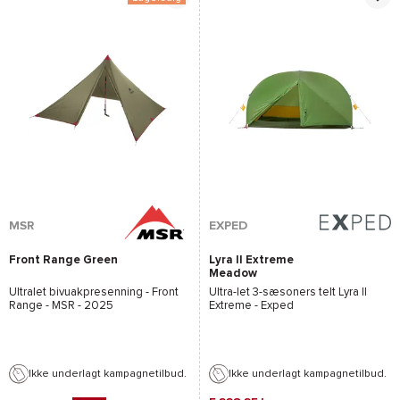
MSR
EXPED
Front Range Green
Lyra II Extreme
Meadow
Ultralet bivuakpresenning -
Front
Ultra-let 3-sæsoners telt
Lyra II
Range - MSR
- 2025
Extreme - Exped
Ikke underlagt kampagnetilbud.
Ikke underlagt kampagnetilbud.