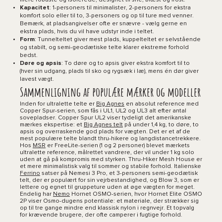
mere robuste og isolerede, designet til sne, blæst og frost.
Kapacitet
: 1-personers til minimalister, 2-personers for ekstra
komfort solo eller til to, 3-personers og op til ture med venner.
Bemærk, at pladsangivelser ofte er snævre - vælg gerne en
ekstra plads, hvis du vil have udstyr inde i teltet.
Form
: Tunnelteltet giver mest plads, kuppelteltet er selvstående
og stabilt, og semi-geodætiske telte klarer ekstreme forhold
bedst.
Døre og apsis
: To døre og to apsis giver ekstra komfort til to
(hver sin udgang, plads til sko og rygsæk i læ), mens én dør giver
lavest vægt.
Sammenligning af populære mærker og modeller
Inden for ultralette telte er
Big Agnes
en absolut reference med
Copper Spur-serien, som fås i UL1, UL2 og UL3 alt efter antal
sovepladser. Copper Spur UL2 viser tydeligt det amerikanske
mærkes ekspertise: et
Big Agnes telt
på under 1,4 kg, to døre, to
apsis og overraskende god plads for vægten. Det er et af de
mest populære telte blandt thru-hikere og langdistancetrekkere.
Hos
MSR
er FreeLite-serien (1 og 2 personer) blevet mærkets
ultralette reference, målrettet vandrere, der vil under 1 kg solo
uden at gå på kompromis med styrken. Thru-Hiker Mesh House er
et mere minimalistisk valg til sommer og stabile forhold. Italienske
Ferrino
satser på Nemesi 3 Pro, et 3-personers semi-geodætisk
telt, der er populært for sin vejrbestandighed, og Blow 3, som er
lettere og egnet til gruppeture uden at øge vægten for meget.
Endelig har
Nemo
Hornet OSMO-serien, hvor Hornet Elite OSMO
2P viser Osmo-dugens potentiale: et materiale, der strækker sig
op til tre gange mindre end klassisk nylon i regnvejr. Et topvalg
for krævende brugere, der ofte camperer i fugtige forhold.