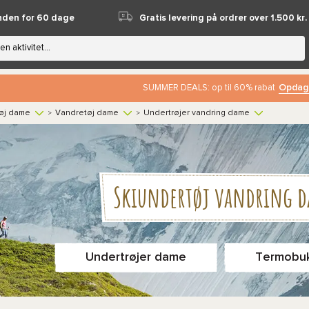
nden for 60 dage
Gratis levering på ordrer over 1.500 kr.
Opdag
SUMMER DEALS: op til 60% rabat
øj dame
Vandretøj dame
Undertrøjer vandring dame
>
>
Skiundertøj vandring 
Undertrøjer dame
Termobu