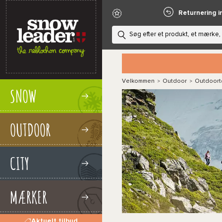
Returnering i
Velkommen
Outdoor
Outdoort
>
>
SNOW
OUTDOOR
CITY
MÆRKER
Aktuelt tilbud