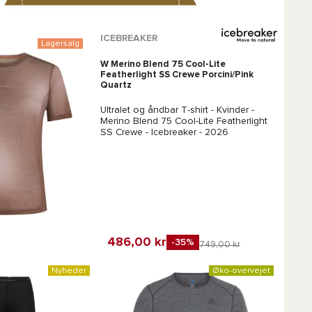
ICEBREAKER
Lagersalg
W Merino Blend 75 Cool-Lite
Featherlight SS Crewe Porcini/Pink
Quartz
Ultralet og åndbar T-shirt - Kvinder -
Merino Blend 75 Cool-Lite Featherlight
SS Crewe - Icebreaker
- 2026
486,00 kr
-35%
749,00 kr
Favorit
Nyheder
Øko-overvejet