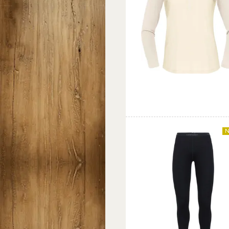
Favorit
Sammenlign
N