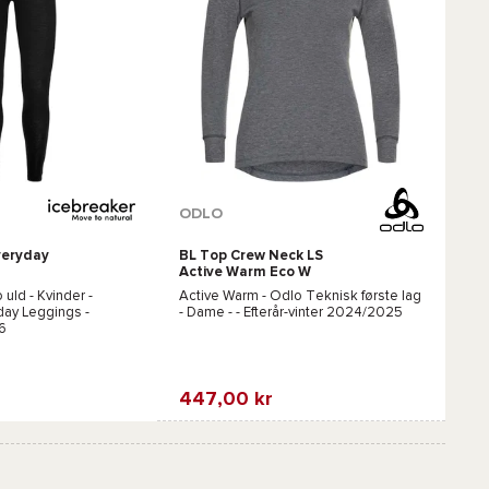
Tilgængelige farver :
ODLO
veryday
BL Top Crew Neck LS
Hvid
Sort
Hvid
Active Warm Eco W
Steel Grey Melange
 uld - Kvinder -
Active Warm - Odlo
Teknisk første lag
day Leggings -
- Dame - - Efterår-vinter 2024/2025
6
447,00 kr
Favorit
gn
Sammenlign