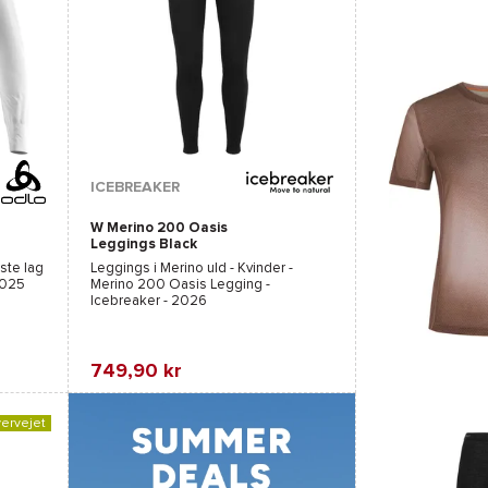
Tilgængelige farver :
ICEBREAKER
W Merino 200 Oasis
Flåde
Leggings Black
ste lag
Leggings i Merino uld - Kvinder -
2025
Merino 200 Oasis Legging -
Icebreaker
- 2026
749,90 kr
Favorit
Sammenlign
Sammenlign
ervejet