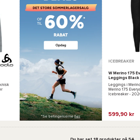
ICEBREAKER
W Merino 175 E
Leggings Black
nisk
Leggings i Merino
er
Merino 175 Every
Icebreaker
- 202
599,90 kr
*Se betingelserne
her
Favorit
Sammenli
Du har set 18 produkter på 54