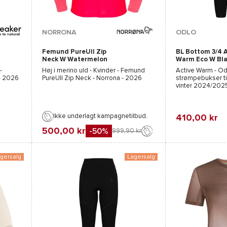
Tilgængelige farver :
NORRONA
ODLO
Femund PureUll Zip
BL Bottom 3/4 A
Hvid
Neck W Watermelon
Warm Eco W Bl
-
Høj i merino uld - Kvinder -
Femund
Active Warm - Od
- 2026
PureUll Zip Neck - Norrona
- 2026
strømpebukser til 
vinter 2024/202
Ikke underlagt kampagnetilbud.
410,00 kr
500,00 kr
-50%
999,90 kr
Favorit
Sammenli
Favorit
Sammenlign
gersalg
Lagersalg