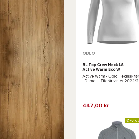
Tilgængelige farver :
ODLO
BL Top Crew Neck LS
Sort
Hvid
Grå
Active Warm Eco W
White
Active Warm - Odlo
Teknisk før
- Dame - - Efterår-vinter 2024/
447,00 kr
Favorit
Sammenlign
Øko-ov