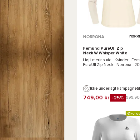
Tilgængelige farver :
NORRONA
Femund PureUll Zip
Lyserød
Neck W Whisper White
Høj i merino uld - Kvinder -
Fem
PureUll Zip Neck - Norrona
- 2
Ikke underlagt kampagneti
749,00 kr
-25%
999,90
Favorit
Sammenlign
Øko-ov