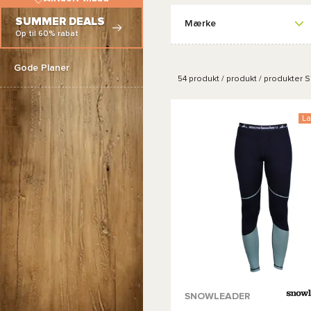
SUMMER DEALS
Mærke
Op til 60% rabat
Gode Planer
54
produkt / produkt / produkter
Si
La
Tilgængelige farver :
SNOWLEADER