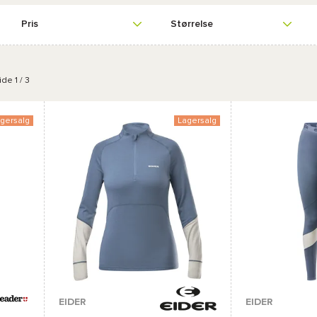
Pris
Størrelse
de 1 / 3
gersalg
Lagersalg
Tilgængelige farv
EIDER
EIDER