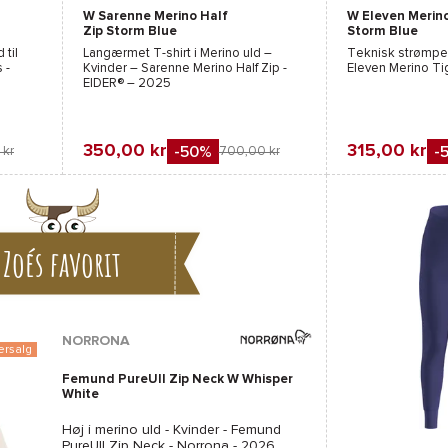
W Sarenne Merino Half
W Eleven Merin
Sort
Zip Storm Blue
Storm Blue
 til
Langærmet T-shirt i Merino uld –
Teknisk strømpeb
 -
Kvinder –
Sarenne Merino Half Zip -
Eleven Merino Ti
EIDER®
– 2025
350,00 kr
315,00 kr
-50%
-
 kr
700,00 kr
Favorit
Favorit
Sammenlign
Sammenli
Zoés favorit
NORRONA
ersalg
Femund PureUll Zip Neck W Whisper
White
Høj i merino uld - Kvinder -
Femund
PureUll Zip Neck - Norrona
- 2026