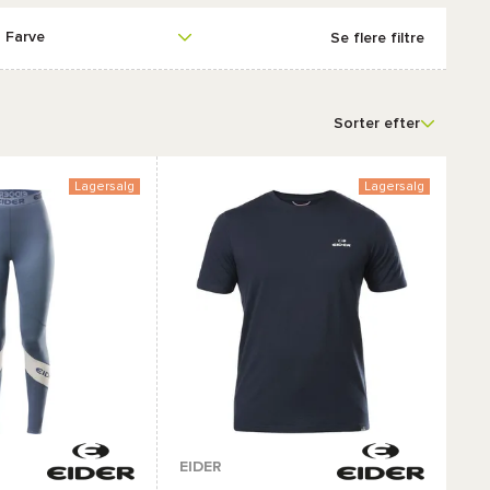
Farve
Se flere filtre
Sorter efter
Lagersalg
Lagersalg
er :
Tilgængelige farver :
EIDER