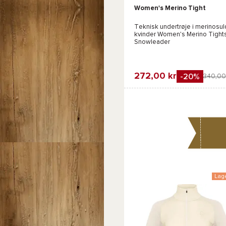
Women's Merino Tight
Sort
Teknisk undertrøje i merinosuld
kvinder
Women's Merino Tights
Snowleader
272,00 kr
-20%
340,00
Favorit
Sammenlign
Lag