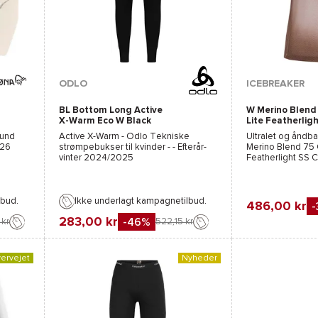
ODLO
ICEBREAKER
BL Bottom Long Active
W Merino Blend
X-Warm Eco W Black
Lite Featherlig
Crewe Porcini/P
und
Active X-Warm - Odlo
Tekniske
Ultralet og åndbar
Quartz
026
strømpebukser til kvinder - - Efterår-
Merino Blend 75 
vinter 2024/2025
Featherlight SS 
2026
lbud.
Ikke underlagt kampagnetilbud.
486,00 kr
283,00 kr
-46%
 kr
522,15 kr
Favorit
Sammenli
Favorit
Sammenlign
ervejet
Nyheder