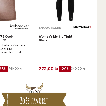
Tilgængelige farver :
SNOWLEADER
 75 Cool-
Women's Merino Tight
Flåde
ht SS
Black
ink
 T-shirt - Kvinder -
Cool-Lite
Crewe - Icebreaker
-
272,00 kr
-35%
-20%
749,00 kr
340,00 kr
Favorit
gn
Sammenlign
Zoés favorit