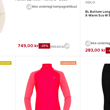
ODLO
Ikke underlagt kampagnetilbud.
BL Bottom Long
X-Warm Eco W S
Blue
Ikke underla
749,00 kr
-25%
999,90 kr
283,00 kr
-
Favorit
Sammenli
yheder
Lagersalg