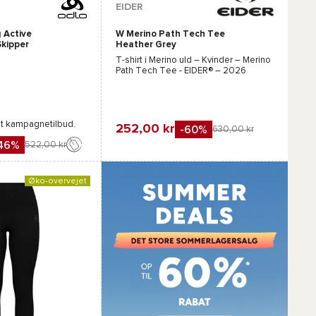
EIDER
 Active
W Merino Path Tech Tee
Flåde
kipper
Heather Grey
T-shirt i Merino uld – Kvinder –
Merino
Path Tech Tee - EIDER®
– 2026
gt kampagnetilbud.
252,00 kr
-60%
630,00 kr
46%
522,00 kr
Favorit
Sammenlign
gn
Øko-overvejet