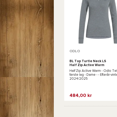
ODLO
BL Top Turtle Neck LS
Half Zip Active Warm
Eco W Steel Grey
Half Zip Active Warm - Odlo
Tek
Melange
første lag - Dame - - Efterår-vint
2024/2025
484,00 kr
Favorit
Sammenlign