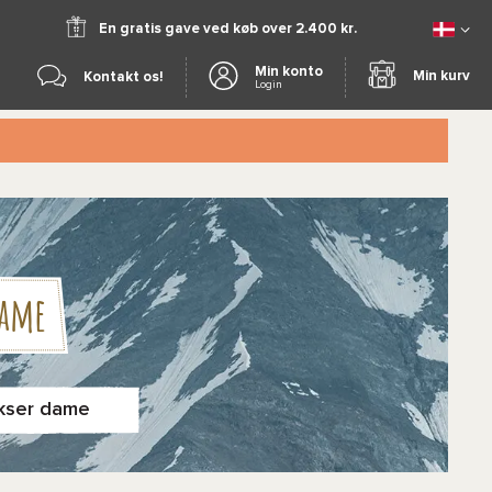
En gratis gave ved køb over 2.400 kr.
Min konto
Min kurv
Kontakt os!
Login
dame
kser dame