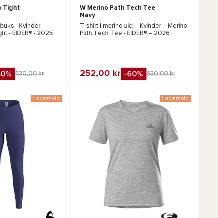
o Tight
W Merino Path Tech Tee
Grå
Navy
uks - Kvinder -
T-shirt i merino uld – Kvinder –
Merino
ght - EIDER®
- 2025
Path Tech Tee - EIDER®
– 2026
252,00 kr
50%
-60%
630,00 kr
630,00 kr
Favorit
gn
Sammenlign
Lagersalg
Lagersalg
Tilgængelige farver :