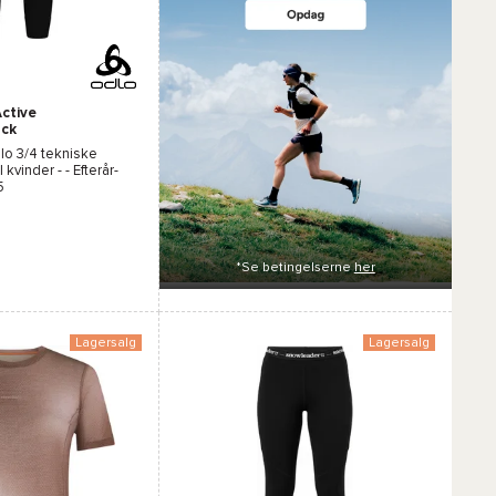
ctive
ack
lo
3/4 tekniske
kvinder - - Efterår-
5
*Se betingelserne
her
gn
Lagersalg
Lagersalg