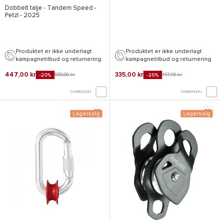
Dobbelt talje -
Tandem Speed -
Petzl
- 2025
Produktet er ikke underlagt
Produktet er ikke underlagt
kampagnetilbud og returnering.
kampagnetilbud og returnering.
447,00 kr
335,00 kr
559,00 kr
447,45 kr
-20%
-25%
SAMMENLIGN
SAMMENLIGN
Lagersalg
Lagersalg