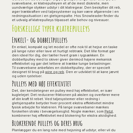
svævebane, er klatrepulleyen et af de mest diskrete, men
uundværlige stykker udstyr i dit klatregear. Den beskytter dit reb,
øger trækkraften ved taljesystemer og kan være afgørende i en
redningssituation i en gletsjerspalte. Hos Snowleader finder du
et udvalg af klatrepulleys tilpasset alle behov og niveauer.
Forskellige typer klatrepulleys
Enkelt- og dobbeltpulleys
En enkel, kompakt og let model er ofte nok til at hejse en taske
på lange ruter eller lave et hurtigt rebtræk. Det lille format gør
den ideel for dig, der tæller hvert gram i rygsækken. En
dobbeltpulley med to skiver giver derimod højere mekanisk
effektivitet og gør det lettere at trække tunge belastninger.
Til svævebane anbefales en dobbeltpulley, der er specielt
designet til brug på
wire og reb
. Den er udviklet til at køre jævnt
og uden rystelser.
Pulleys med høj effektivitet
Det, der kendetegner en pulley med høj effektivitet, er især
kuglelejet: Det reducerer friktionen på akslen og overfører mere
af din kraft til rebet. Ved taljesystemer eller redning i
gletsjerspalte betyder hver procent ekstra effektivitet mindre
fysisk arbejde for klatreren. På lange svævebaner mærkes
forskellen straks i bevægelsesglid. Nogle mærker, som
Petzl
,
kombinerer høj effektivitet med blokering for ekstra alsidighed.
Blokerende pulleys og deres brug
Planlægger du en lang rute med hejsning af udstyr, eller vil du