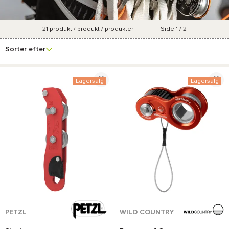
21
produkt / produkt / produkter
Side 1 / 2
Se
Mærke
Pris
Forfremmelsesprocent
Farve
flere
Sorter efter
filtre
Lagersalg
Lagersalg
PETZL
WILD COUNTRY