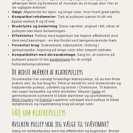
afhænger først og fremmest af, hvordan du vil bruge den. Her er
de vigtigste kriterier:
Vægt
: Afgørende for alpin- og lange ruter, hvor hvert gram tæller.
Kompatibel rebdiameter
: Tjek at pulleyen passer til dit reb
(typisk mellem 8 og 13 mm).
Brudstyrke og belastning
: Disse værdier, angivet i kN, sikrer at
pulleyen kan klare belastningen.
Effektivitet
: Pulleys med kuglelejer har højere effektivitet end
dem med bøsninger - en klar fordel ved længerevarende træk.
Forventet brug
: Svævebane, taljesystem, redning i
gletsjerspalte, hejsning på lange ruter eller simpelt rebtræk.
Kompatibilitet med din karabinhage
: Sørg for, at siderne på
pulleyen passer til din
karabinhage
for at undgå
forbindelsesproblemer.
De bedste mærker af klatrepulleys
Snowleader har udvalgt forskellige klatrepulleys, så du kan finde
præcis det, du har brug for. Petzl er kendt for sine blokerende og
højtydende pulleys, udviklet og testet i Chartreuse. Til klatrere,
der søger kompakte og lette modeller, tilbyder
Camp
et
gennemprøvet sortiment til både alpinisme og sportsklatring.
Wild Country
og
Edelrid
supplerer udvalget med pulleys til både
lejlighedsvis og regelmæssig brug på lange ruter.
FAQ om klatrepulleys
Hvilken pulley skal jeg vælge til svævebane?
Vælg en dobbeltpulley med høj effektivitet og kuglelejer. Brede