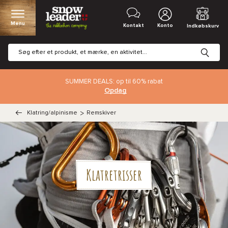
Menu
Kontakt
Konto
Indkøbskurv
SUMMER DEALS: op til 60% rabat
Opdag
Klatring/alpinisme
>
Remskiver
Klatretrisser