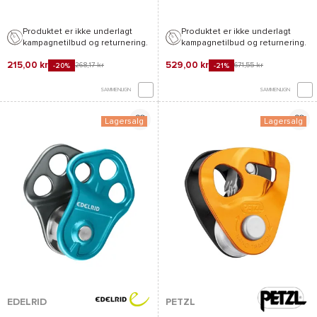
Produktet er ikke underlagt
Produktet er ikke underlagt
kampagnetilbud og returnering.
kampagnetilbud og returnering.
215,00 kr
529,00 kr
268,17 kr
671,55 kr
-20%
-21%
SAMMENLIGN
SAMMENLIGN
Lagersalg
Lagersalg
EDELRID
PETZL