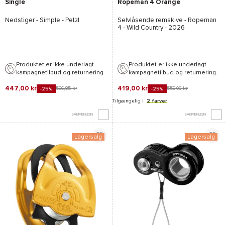
Single
Ropeman 4 Orange
Nedstiger -
Simple - Petzl
Selvlåsende remskive -
Ropeman
4 - Wild Country
- 2026
Produktet er ikke underlagt
Produktet er ikke underlagt
kampagnetilbud og returnering.
kampagnetilbud og returnering.
447,00 kr
419,00 kr
596,85 kr
559,00 kr
-25%
-25%
Tilgængelig i
2 farver
SAMMENLIGN
SAMMENLIGN
Lagersalg
Lagersalg