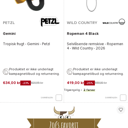
PETZL
WILD COUNTRY
Gemini
Ropeman 4 Black
Tropisk frugt -
Gemini - Petzl
Selvlåsende remskive -
Ropeman
4 - Wild Country
- 2026
Produktet er ikke underlagt
Produktet er ikke underlagt
kampagnetilbud og returnering.
kampagnetilbud og returnering.
634,00 kr
419,00 kr
820,95 kr
559,00 kr
-23%
-25%
Tilgængelig i
2 farver
SAMMENLIGN
SAMMENLIGN
Zoés favorit