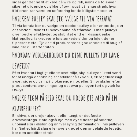
sider gør det nemt at køre på wire og reb, mens de to skiver
sikrer et glidende og sikkert flow - også på lange stræk, hvor
friktionen kan være en udfordring for de billigste modeller.
Hvilken pulley skal jeg vælge til via ferrata?
Til via ferrata bør du vælge en dobbeltpulley eller en model, der
er specielt udviklet til svævebane på stålkabel. Disse pulleys
giver bedre effektivitet og stabilitet end en klassisk enkel
klatrepulley, takket være forstærkede sider og lejer, der er
tilpasset metal. Tjek altid producentens godkendelse til brug på
wire, før du starter ruten.
Hvordan vedligeholder du dine pulleys for lang
levetid?
Efter hver tur i fugtigt eller støvet miljø, skyl pulleyen i rent vand
for at undgå ophobning af partikler på skiven. Tjek regelmæssigt
aksel, sider og cam på blokerende modeller. Smør akslen efter
producentens anvisninger og opbevar pulleyen tørt og væk fra
UV-lys.
Hvilke tegn på slid skal du holde øje med på en
klatrepulley?
En skive, der drejer ujævnt eller tungt, er det første
advarselstegn. Hold også øje med dybe ridser på siderne,
unormal slør i akslen og enhver synlig deformation. Hvis pulleyen
har fået et hårdt slag eller overskredet den anbefalede levetid,
bør den udskiftes straks.