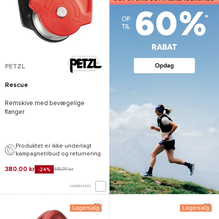
PETZL
Rescue
Remskive med bevægelige
flanger
Produktet er ikke underlagt
kampagnetilbud og returnering.
380,00 kr
499,74 kr
-24%
SAMMENLIGN
Lagersalg
Lagersalg