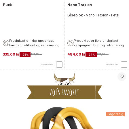
Puck
Nano Traxion
Låseblok -
Nano Traxion - Petzl
Produktet er ikke underlagt
Produktet er ikke underlagt
kampagnetilbud og returnering.
kampagnetilbud og returnering.
335,00 kr
484,00 kr
447,45 kr
634,20 kr
-25%
-24%
SAMMENLIGN
SAMMENLIGN
Zoés favorit
Lagersalg