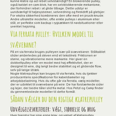
kunne klatre op ad rebet selvstændigt? En blokerende pulley,
også kaldet en cam-blok, har en selvblokkerende mekanisme,
der forhindrer rebet i at glide tilbage. Dette udstyr er
uundværligt til taljesystemer, selvredning og fremdrift på gletsjer.
For ekstra sikkerhed kombineres den ofte med en prusik-knude.
Andre ultralette modeller, ofte enkle pulleys i aluminium eller
stål, er perfekte som backup i rygsækken til nødsituationer eller
uventet hejsning.
Via ferrata pulley: Hvilken model til
svævebane?
På en via ferrata bruges pulleyen især på svævebaner. Stålkablet
slider anderledes på skiven end et tekstilreb: Friktionen er
større, og vibrationerne mere markante. Her giver en
dobbeltpulley eller en model med høj effektivitet, der er
designet til wire, dig langt bedre stabilitet og et glidende flow,
selv på lange stræk.
Nogle klatrepulleys kan bruges til via ferrata, hvis du tjekker
producentens specifikationer for kabeldiameter og
arbejdsbelastning. Hvis du ofte går via ferrata, vælg modeller,
der er udviklet til svævebane på wire: De har forstærkede sider
og lejer, der bedre tåler slid fra metal. Hos Petzl og Camp finder
du gennemtestede modeller til dette formål.
Sådan vælger du den rigtige klatrepulley
Udvælgelseskriterier: vægt, størrelse og brug
Hver bjergtur har sine egne krav, og valget af klatrepulley