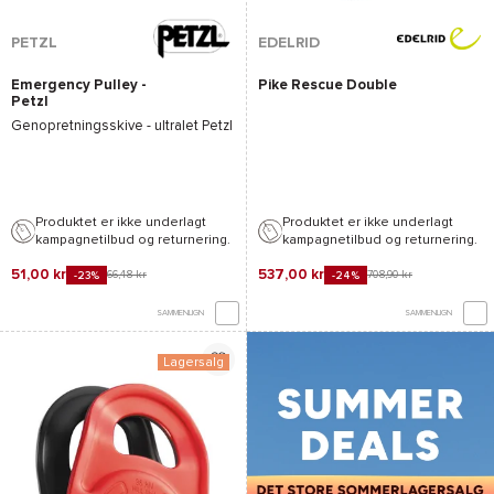
PETZL
EDELRID
Emergency Pulley -
Pike Rescue Double
Petzl
Genopretningsskive - ultralet
Petzl
Produktet er ikke underlagt
Produktet er ikke underlagt
kampagnetilbud og returnering.
kampagnetilbud og returnering.
51,00 kr
537,00 kr
66,48 kr
708,90 kr
-23%
-24%
SAMMENLIGN
SAMMENLIGN
Lagersalg