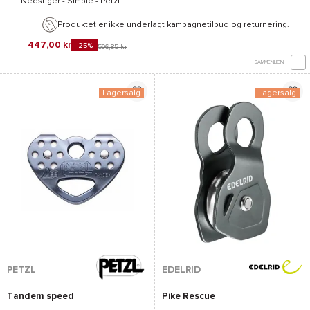
Nedstiger -
Simple - Petzl
Produktet er ikke underlagt kampagnetilbud og returnering.
447,00 kr
-25%
596,85 kr
SAMMENLIGN
Lagersalg
Lagersalg
PETZL
EDELRID
Tandem speed
Pike Rescue