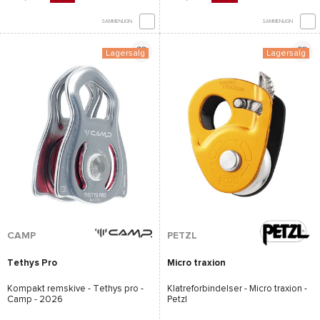
SAMMENLIGN
SAMMENLIGN
Lagersalg
Lagersalg
CAMP
PETZL
Tethys Pro
Micro traxion
Kompakt remskive -
Tethys pro -
Klatreforbindelser -
Micro traxion -
Camp
- 2026
Petzl