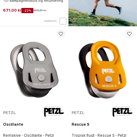
kampagnetilbud og returnering.
671,00 kr
858,30 kr
-22%
SAMMENLIGN
*Se betingelserne
her
PETZL
PETZL
Oscillante
Rescue S
Remskive -
Oscillante - Petzl
Tropisk frugt -
Rescue S - Petzl