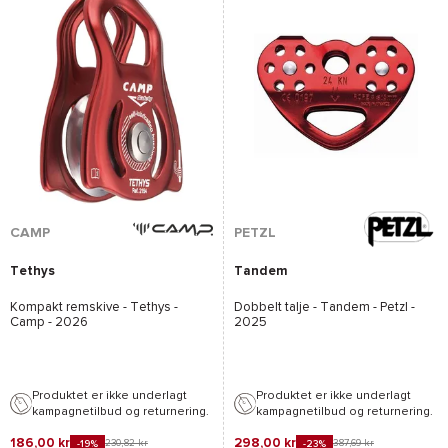
*Se betingelserne
her
CAMP
PETZL
Tethys
Tandem
Kompakt remskive -
Tethys -
Dobbelt talje -
Tandem - Petzl
-
Camp
- 2026
2025
Produktet er ikke underlagt
Produktet er ikke underlagt
kampagnetilbud og returnering.
kampagnetilbud og returnering.
186,00 kr
298,00 kr
230,82 kr
387,69 kr
-19%
-23%