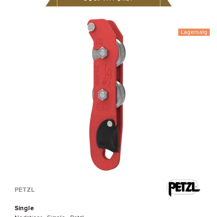
Lagersalg
PETZL
Single