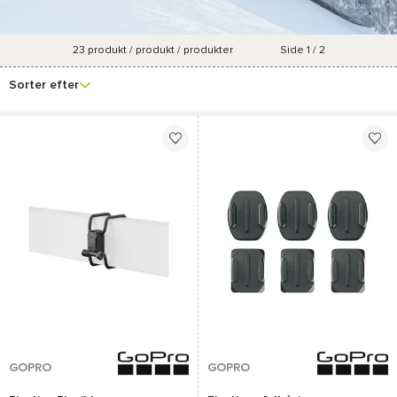
23
produkt / produkt / produkter
Side 1 / 2
Se
Mærke
Pris
Samlinger
Forfremmelsesproce
flere
Sorter efter
filtre
GOPRO
GOPRO