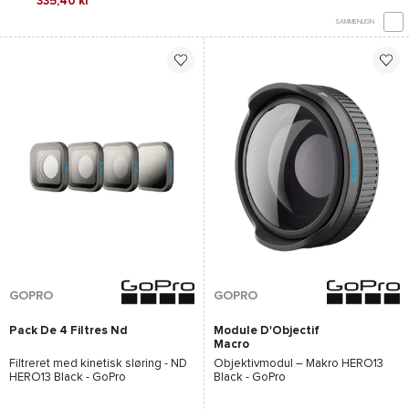
335,40 kr
SAMMENLIGN
GOPRO
GOPRO
Pack De 4 Filtres Nd
Module D'Objectif
Macro
Filtreret med kinetisk sløring -
ND
Objektivmodul – Makro
HERO13
HERO13 Black - GoPro
Black - GoPro