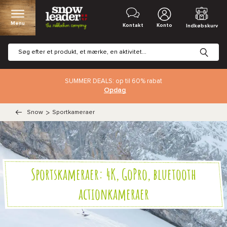
Menu
Kontakt
Konto
Indkøbskurv
SUMMER DEALS: op til 60% rabat
Opdag
Snow
>
Sportkameraer
Sportskameraer: 4K, GoPro, bluetooth
actionkameraer