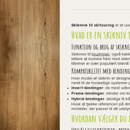
Skiknive til skitouring
er et uun
Hvad er en skikniv t
Funktion og brug af skikni
Skiknive til
touringski
, også kald
lettere at komme frem med skikni
tilbehør er især populært blandt
Kompatibilitet med bindin
Hver model af skikniv er designet
nemt til de forskellige systemer
Insert-bindinger
: de mest udbre
Frame-bindinger
: minder om kl
Hybrid-bindinger
: alsidige til
Husk at tjekke referencen på din
modeller, der passer til dit udstyr
Hvordan vælger du d