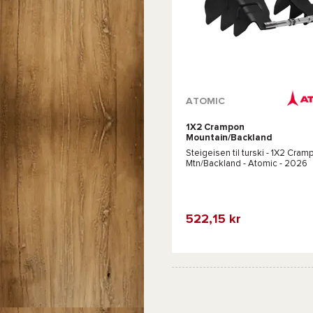
ATOMIC
1X2 Crampon
Mountain/Backland
Black
Steigeisen til turski -
1X2 Cram
Mtn/Backland - Atomic
- 2026
522,15 kr
Favorit
Sammenlign