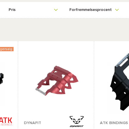
Pris
Forfremmelsesprocent
gersalg
DYNAFIT
ATK BINDINGS