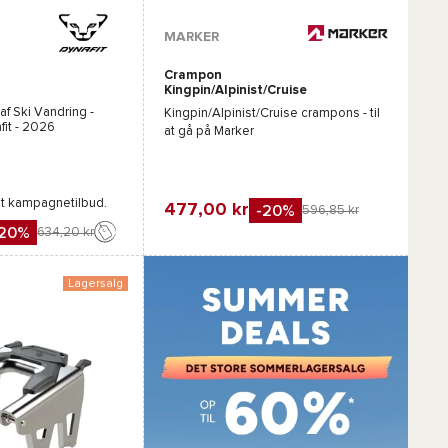
MARKER
Crampon
Kingpin/Alpinist/Cruise
 af Ski Vandring -
Kingpin/Alpinist/Cruise crampons - til
fit
- 2026
at gå på
Marker
gt kampagnetilbud.
477,00 kr
-20%
596,85 kr
-20%
634,20 kr
Favorit
Sammenlign
gn
Lagersalg