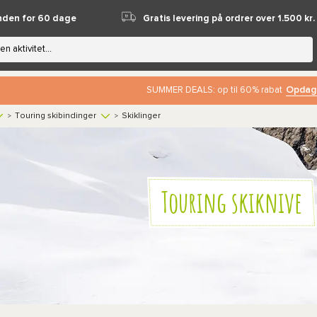
nden for 60 dage
Gratis levering på ordrer over 1.500 kr.
Opdag
SUMMER DEALS: op til 60% rabat
Touring skibindinger
Skiklinger
>
>
Touring skiknive