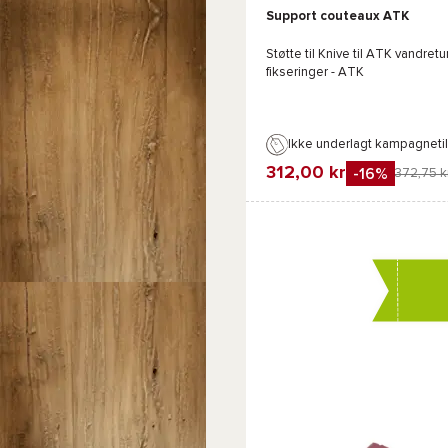
Support couteaux ATK
Støtte til Knive til ATK vandretu
fikseringer - ATK
Ikke underlagt kampagneti
312,00 kr
-16%
372,75 k
Favorit
Sammenlign