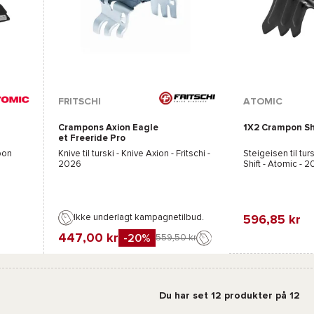
FRITSCHI
ATOMIC
Crampons Axion Eagle
1X2 Crampon Sh
et Freeride Pro
pon
Knive til turski - Knive
Axion - Fritschi
-
Steigeisen til turs
2026
Shift - Atomic
- 2
Ikke underlagt kampagnetilbud.
596,85 kr
447,00 kr
-20%
559,50 kr
Favorit
Sammenli
Favorit
Sammenlign
Du har set 12 produkter på 12