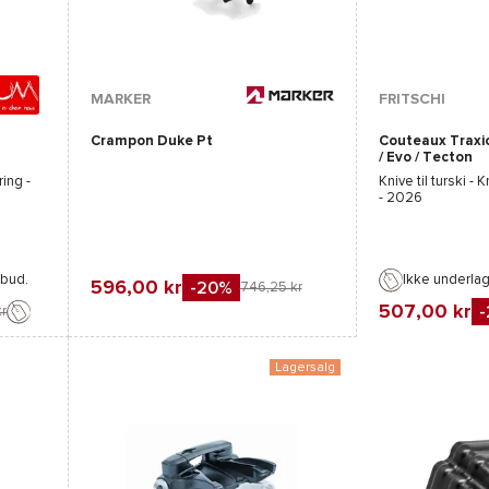
MARKER
FRITSCHI
Crampon Duke Pt
Couteaux Traxi
/ Evo / Tecton
ring -
Knive til turski - 
- 2026
lbud.
Ikke underla
596,00 kr
-20%
746,25 kr
507,00 kr
kr
Favorit
Sammenlign
Favorit
Sammenli
Lagersalg