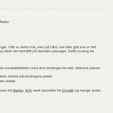
flader.
ger. Ofte er skind nok, men på hård, iset eller glat sne er det
 sikrer din fremdrift på tekniske passager. Dette touring ski
jekke kompatibiliteten med dine bindinger før køb. Skiknive passer
likkes direkte på bindingens plade.
er stellet.
knive fra
Marker
,
ATK
samt isbrodder fra
Dynafit
og mange andre