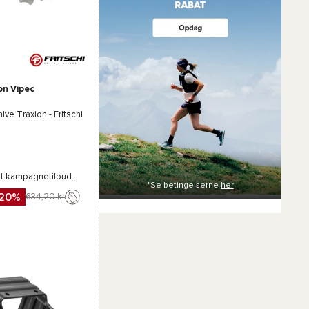
on Vipec
Knive
Traxion - Fritschi
gt kampagnetilbud.
*Se betingelserne
her
-20%
634,20 kr
gn