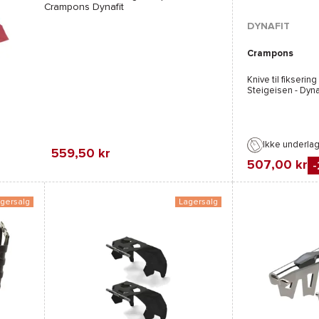
Crampons
Dynafit
DYNAFIT
Crampons
Knive til fiksering
Steigeisen -
Dyna
Ikke underla
559,50 kr
507,00 kr
Favorit
Sammenli
gersalg
Lagersalg