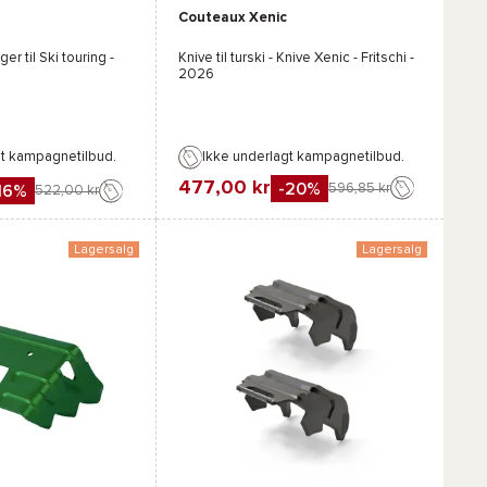
Couteaux Xenic
ger til Ski touring -
Knive til turski - Knive
Xenic - Fritschi
-
2026
gt kampagnetilbud.
Ikke underlagt kampagnetilbud.
477,00 kr
-20%
596,85 kr
16%
522,00 kr
Favorit
Sammenlign
gn
Lagersalg
Lagersalg