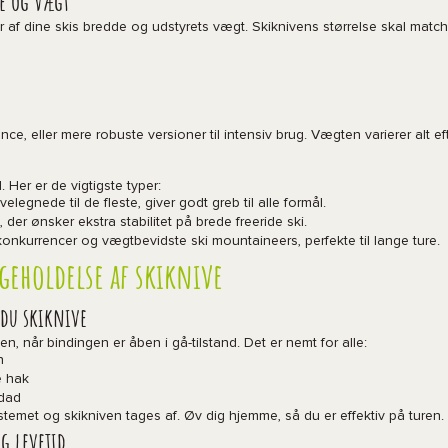
de og vægt
 af dine skis bredde og udstyrets vægt. Skiknivens størrelse skal matche
ce, eller mere robuste versioner til intensiv brug. Vægten varierer alt e
. Her er de vigtigste typer:
 velegnede til de fleste, giver godt greb til alle formål.
g, der ønsker ekstra stabilitet på brede freeride ski.
il konkurrencer og vægtbevidste ski mountaineers, perfekte til lange ture.
eholdelse af skiknive
 du skiknive
n, når bindingen er åben i gå-tilstand. Det er nemt for alle:
n
de hak
edad
stemet og skikniven tages af. Øv dig hjemme, så du er effektiv på turen.
ng levetid