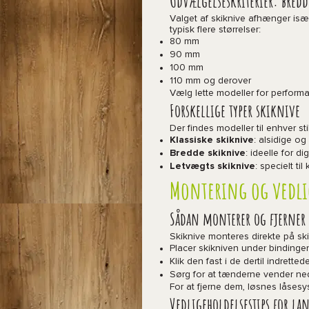
Udvælgelseskriterier: bred
Valget af skiknive afhænger især
typisk flere størrelser:
80 mm
90 mm
100 mm
110 mm og derover
Vælg lette modeller for performan
Forskellige typer skiknive
Der findes modeller til enhver stil
Klassiske skiknive
: alsidige og
Bredde skiknive
: ideelle for di
Letvægts skiknive
: specielt t
Montering og vedlig
Sådan monterer og fjerner
Skiknive monteres direkte på skie
Placer skikniven under bindinge
Klik den fast i de dertil indrette
Sørg for at tænderne vender n
For at fjerne dem, løsnes låsesy
Vedligeholdelsestips for la