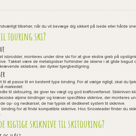
dværligt tilbehør, når du vil bevæge dig sikkert på isede eller hårde sne
il touring ski?
ve
et isbrodder, monteres under dine ski for at give ekstra greb på opstignin
ve. Takket være de metalspidser forhindrer de skiene i at glide bagud og
 krævende skiløbere, der dyrker bjergbestigning.
ger
 til at passe til en bestemt type binding. For at vælge rigtigt, skal du t
 på markedet:
dte til skitouring, de giver lav vægt og god kraftoverførsel. Skikniven k
assiske alpine bindinger og kræver specifikke skiknive, der monteres und
 både op- og nedkørsel, de har typisk et dedikeret system til skiknive.
 binding for at finde kompatible skiknive. Hos Snowleader finder du ski
.
e rigtige skiknive til skitouring?