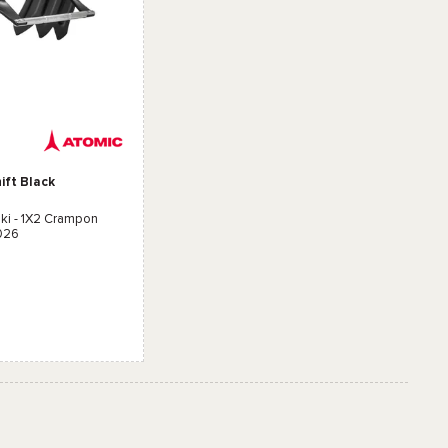
ift Black
ki -
1X2 Crampon
026
gn