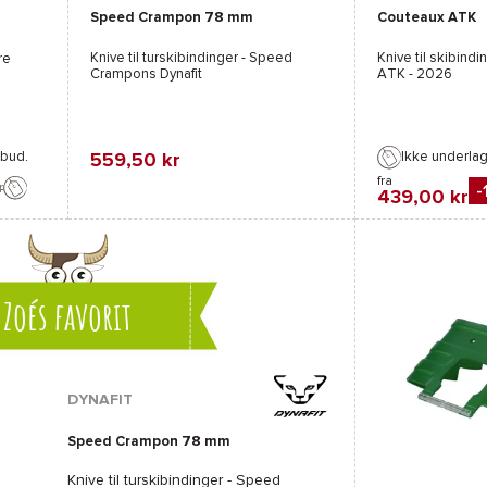
Speed Crampon 78 mm
Couteaux ATK
Knive til turskibindinger - Speed
Knive til skibindin
re
Crampons
Dynafit
ATK
- 2026
lbud.
Ikke underla
559,50 kr
fra
r
-
Favorit
439,00 kr
Sammenlign
Favorit
Sammenli
Zoés favorit
DYNAFIT
Speed Crampon 78 mm
Knive til turskibindinger - Speed