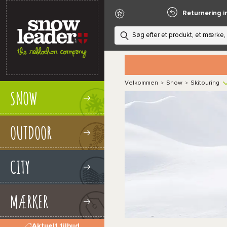
Returnering i
Velkommen
Snow
Skitouring
>
>
SNOW
OUTDOOR
CITY
MÆRKER
Aktuelt tilbud