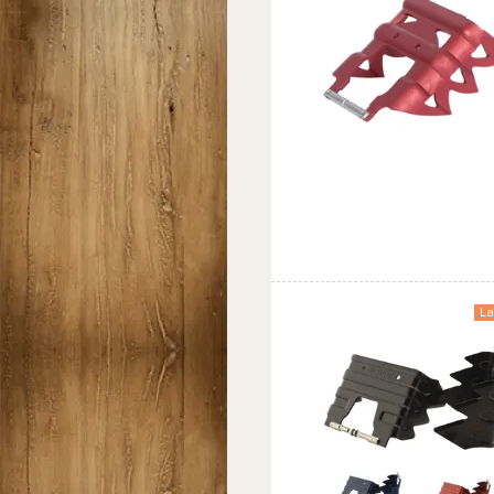
Favorit
Sammenlign
La