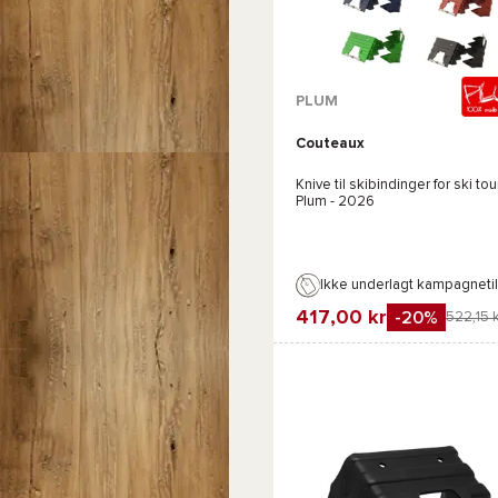
PLUM
Couteaux
Knive til skibindinger for ski tou
Plum
- 2026
Ikke underlagt kampagneti
417,00 kr
-20%
522,15 
Favorit
Sammenlign