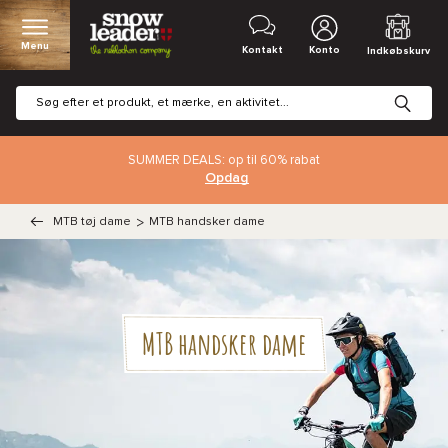
Menu
Kontakt
Konto
Indkøbskurv
SUMMER DEALS: op til 60% rabat
Opdag
MTB tøj dame
>
MTB handsker dame
MTB handsker dame