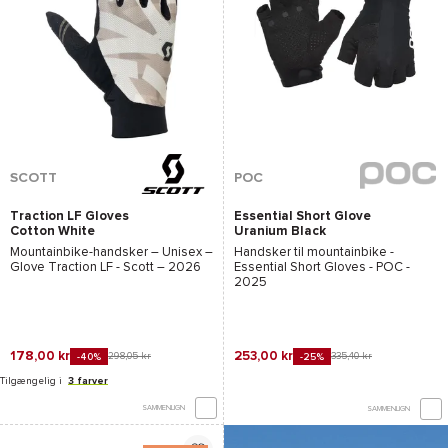
SCOTT
POC
Traction LF Gloves
Essential Short Glove
Cotton White
Uranium Black
Mountainbike-handsker – Unisex –
Handsker til mountainbike -
Glove Traction LF - Scott
– 2026
Essential Short Gloves - POC
-
2025
178,00 kr
253,00 kr
298,05 kr
335,40 kr
-40%
-25%
Tilgængelig i
3 farver
SAMMENLIGN
SAMMENLIGN