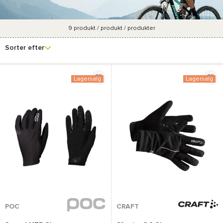
9
produkt / produkt / produkter
Se
Mærke
Pris
Størrelse
Forfremmelsesproce
flere
Sorter efter
filtre
Lagersalg
Lagersalg
POC
CRAFT