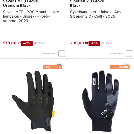
Savant MTB Glove
Siberian 2.0 Glove
Uranium Black
Black
Savant MTB - POC
Mountainbike-
Cykelhandsker - Unisex -
Adv
handsker - Unisex - - Forår-
Siberian 2.0 - Craft
- 2026
sommer 2023
178,00 kr
200,00 kr
335,40 kr
372,75 kr
-47%
-46%
SAMMENLIGN
SAMMENLIGN
Lagersalg
Lagersalg