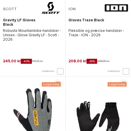
SCOTT
ION
Gravity LF Gloves
Gloves Traze Black
Black
Robuste Mountainbike-handsker -
Fleksible og præcise handsker -
Unisex -
Glove Gravity LF - Scott
-
Traze - ION
- 2026
2026
245,00 kr
208,00 kr
410,10 kr
298,05 kr
-40%
-30%
SAMMENLIGN
SAMMENLIGN
Lagersalg
Lagersalg