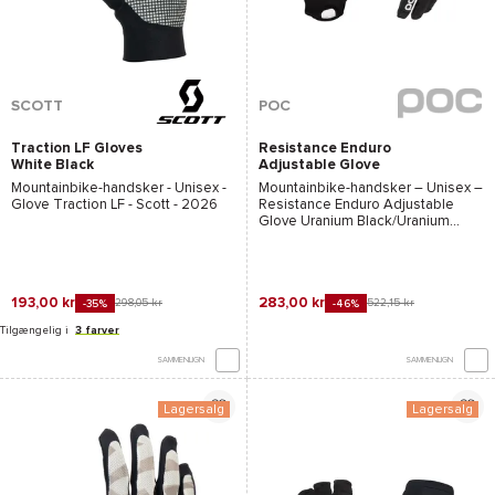
SCOTT
POC
Traction LF Gloves
Resistance Enduro
White Black
Adjustable Glove
Uranium
Mountainbike-handsker - Unisex -
Mountainbike-handsker – Unisex –
black/Uranium Black
Glove Traction LF - Scott
- 2026
Resistance Enduro Adjustable
Glove Uranium Black/Uranium
Black - Poc
– 2026
193,00 kr
283,00 kr
298,05 kr
522,15 kr
-35%
-46%
Tilgængelig i
3 farver
SAMMENLIGN
SAMMENLIGN
Lagersalg
Lagersalg