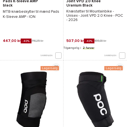
Pads K-Sleeve AMP
Joint VPD 2.0 Knee
black
Uranium Black
Knæstøtter til Mountainbike -
MTB-knæbeskytter til mænd
Pads
Unisex -
Joint VPD 2.0 Knee - POC
K-Sleeve AMP - ION
- 2026
447,00 kr
507,00 kr
746,25 kr
895,00 kr
-40%
-43%
Tilgængelig i
2 farver
SAMMENLIGN
SAMMENLIGN
Lagersalg
Lagersalg