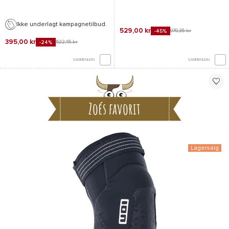
Ikke underlagt kampagnetilbud.
529,00 kr
970,35 kr
-45%
395,00 kr
522,15 kr
-24%
SAMMENLIGN
SAMMENLIGN
Zoés favorit
Lagersalg