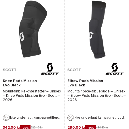
SCOTT
SCOTT
Knee Pads Mission
Elbow Pads Mission
Evo Black
Evo Black
Mountainbike-knæstøtter – Unisex
Mountainbike-albuepude – Unisex
–
Knee Pads Mission Evo - Scott
–
–
Elbow Pads Mission Evo - Scott
–
2026
2026
Ikke underlagt kampagnetilbud.
Ikke underlagt kampagnetilbud.
342,00 kr
290,00 kr
522,15 kr
484,80 kr
-35%
-40%