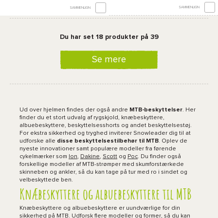
SAMMENLIGN
SAMMENLIGN
Du har set 18 produkter på 39
Se mere
Ud over hjelmen findes der også andre
MTB-beskyttelser
. Her
finder du et stort udvalg af rygskjold, knæbeskyttere,
albuebeskyttere, beskyttelsesshorts og andet beskyttelsestøj.
For ekstra sikkerhed og tryghed inviterer Snowleader dig til at
udforske alle
disse beskyttelsestilbehør til MTB
. Oplev de
nyeste innovationer samt populære modeller fra førende
cykelmærker som
Ion
,
Dakine
,
Scott
og
Poc
. Du finder også
forskellige modeller af MTB-strømper med skumforstærkede
skinneben og ankler, så du kan tage på tur med ro i sindet og
velbeskyttede ben.
Knæbeskyttere og albuebeskyttere til MTB
Knæbeskyttere og albuebeskyttere er uundværlige for din
sikkerhed på MTB. Udforsk flere modeller og former, så du kan