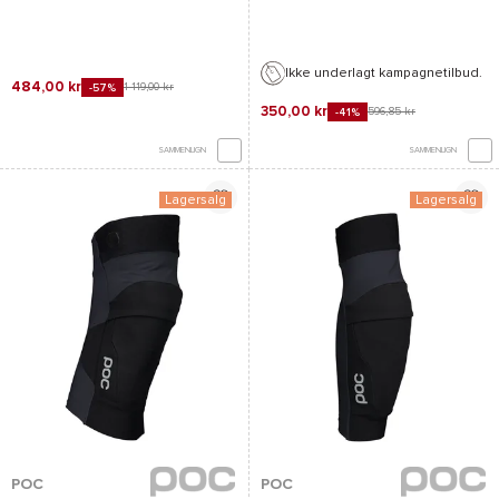
Ikke underlagt kampagnetilbud.
484,00 kr
1 119,00 kr
-57%
350,00 kr
596,85 kr
-41%
SAMMENLIGN
SAMMENLIGN
Lagersalg
Lagersalg
POC
POC