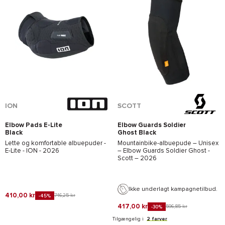
*Se betingelserne
her
ION
SCOTT
Elbow Pads E-Lite
Elbow Guards Soldier
Black
Ghost Black
Lette og komfortable albuepuder -
Mountainbike-albuepude – Unisex
E-Lite - ION
- 2026
–
Elbow Guards Soldier Ghost -
Scott
– 2026
Ikke underlagt kampagnetilbud.
410,00 kr
746,25 kr
-45%
417,00 kr
596,85 kr
-30%
Tilgængelig i
2 farver