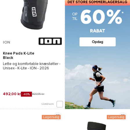
ION
Knee Pads K-Lite
Black
Lette og komfortable knæstøtter -
Unisex -
K-Lite - ION
- 2026
492,00 kr
820,95 kr
-40%
SAMMENLIGN
Lagersalg
Lagersalg