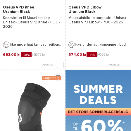
Oseus VPD Knee
Oseus VPD Elbow
Uranium Black
Uranium Black
Knæstøtter til Mountainbike -
Mountainbike-albuepude - Unisex -
Unisex -
Oseus VPD Knee - POC
-
Oseus VPD Elbow - POC
- 2026
2026
Ikke underlagt kampagnetilbud.
Ikke underlagt kampagnetilbud.
693,00 kr
574,00 kr
1 119,75 kr
970,35 kr
-38%
-41%
SAMMENLIGN
SAMMENLIGN
Lagersalg