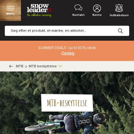
Menu
Kontakt
Konto
Indkøbskurv
SUMMER DEALS: op til 60% rabat
Opdag
MTB
>
MTB beskyttelse
MTB-beskyttelse