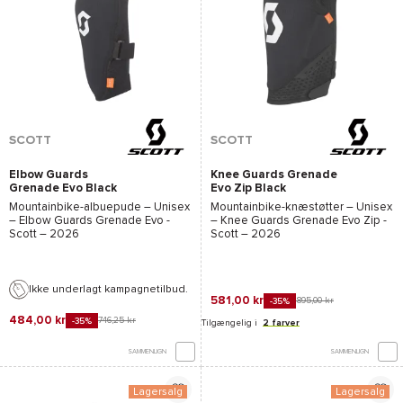
SCOTT
SCOTT
Elbow Guards
Knee Guards Grenade
Grenade Evo Black
Evo Zip Black
Mountainbike-albuepude – Unisex
Mountainbike-knæstøtter – Unisex
–
Elbow Guards Grenade Evo -
–
Knee Guards Grenade Evo Zip -
Scott
– 2026
Scott
– 2026
Ikke underlagt kampagnetilbud.
581,00 kr
895,00 kr
-35%
484,00 kr
746,25 kr
-35%
Tilgængelig i
2 farver
SAMMENLIGN
SAMMENLIGN
Lagersalg
Lagersalg