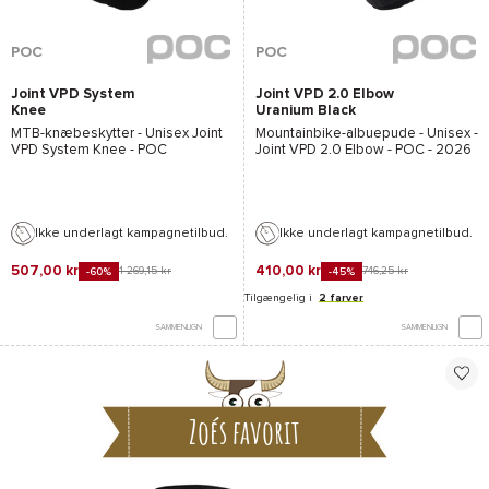
POC
POC
Joint VPD System
Joint VPD 2.0 Elbow
Knee
Uranium Black
MTB-knæbeskytter - Unisex
Joint
Mountainbike-albuepude - Unisex -
VPD System Knee - POC
Joint VPD 2.0 Elbow - POC
- 2026
Ikke underlagt kampagnetilbud.
Ikke underlagt kampagnetilbud.
507,00 kr
410,00 kr
1 269,15 kr
746,25 kr
-60%
-45%
Tilgængelig i
2 farver
SAMMENLIGN
SAMMENLIGN
Zoés favorit