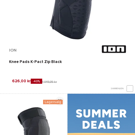
ION
Knee Pads K-Pact Zip Black
626,00 kr
-40%
1 045,05 kr
SAMMENLIGN
Lagersalg