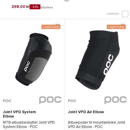
298,00 kr
-43%
522,15 kr
SAMMENLIGN
Lagersalg
Lagersalg
POC
POC
Joint VPD System
Joint VPD Air Elbow
Elbow
MTB-albuebeskytter
Joint VPD
Albuepuder til mountainbike
Joint
System Elbow - POC
VPD Air Elbow - POC