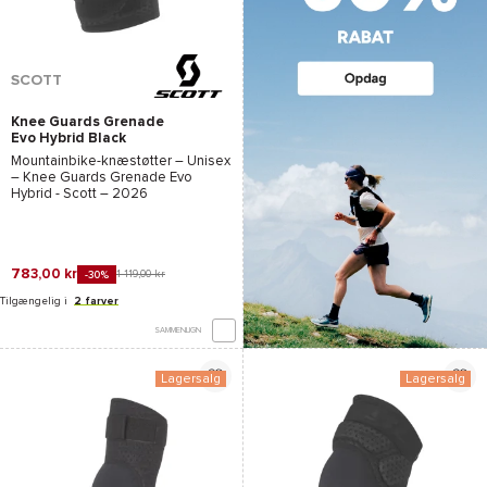
SCOTT
Knee Guards Grenade
Evo Hybrid Black
Mountainbike-knæstøtter – Unisex
–
Knee Guards Grenade Evo
Hybrid - Scott
– 2026
783,00 kr
1 119,00 kr
-30%
Tilgængelig i
2 farver
SAMMENLIGN
Lagersalg
Lagersalg
*Se betingelserne
her