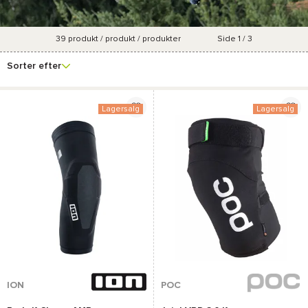
39
produkt / produkt / produkter
Side 1 / 3
Se
Mærke
Pris
Køn
Farve
flere
Sorter efter
filtre
Lagersalg
Lagersalg
ION
POC