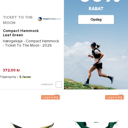
TICKET TO THE
MOON
Compact Hammock
Leaf Green
Hængekøje -
Compact Hammock
- Ticket To The Moon
- 2026
372,00 kr
Tilgængelig i
5 farver
SAMMENLIGN
Lagersalg
Lagersalg
*Se betingelserne
her