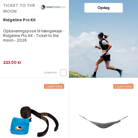
TICKET TO THE
MOON
Ridgeline Pro Kit
Opbevaringspose til hængekøje -
Ridgeline Pro Kit - Ticket to the
moon
- 2026
223,00 kr
SAMMENLIGN
Lagersalg
Lagersalg
*Se betingelserne
her