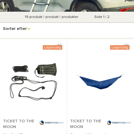
19
produkt / produkt / produkter
Side 1 / 2
Se
Berettiget til
Mærke
Pris
Farve
flere
kampagnetilbud
Sorter efter
filtre
Lagersalg
Lagersalg
TICKET TO THE
TICKET TO THE
MOON
MOON