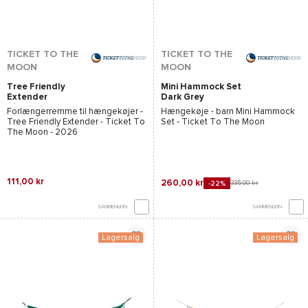
TICKET TO THE
TICKET TO THE
MOON
MOON
Tree Friendly
Mini Hammock Set
Extender
Dark Grey
Forlængerremme til hængekøjer -
Hængekøje - barn
Mini Hammock
Tree Friendly Extender - Ticket To
Set - Ticket To The Moon
The Moon
- 2026
111,00 kr
260,00 kr
335,00 kr
-22%
SAMMENLIGN
SAMMENLIGN
Lagersalg
Lagersalg