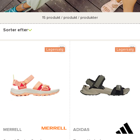
15
produkt / produkt / produkter
Se
Mærke
Pris
Størrelse
Forfremmelsesproce
flere
Sorter efter
filtre
Lagersalg
Lagersalg
MERRELL
ADIDAS