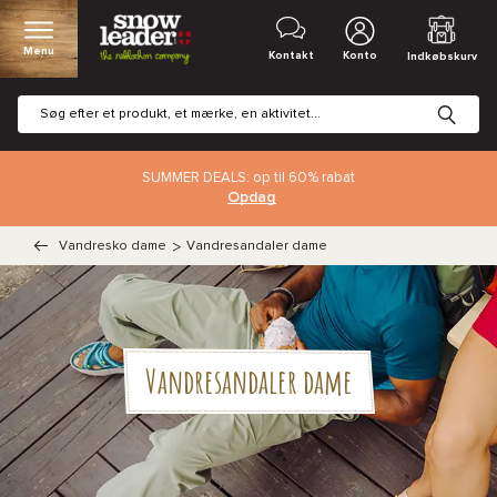
Menu
Kontakt
Konto
Indkøbskurv
SUMMER DEALS: op til 60% rabat
Opdag
Vandresko dame
>
Vandresandaler dame
Vandresandaler dame