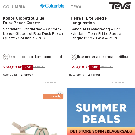
COLUMBIA
TEVA
Konos Globetrot Blue
Terra Fi Lite Suede
Dusk Peach Quartz
Languostino
Sandaler til vandredag - Kvinder -
Sandaler til vandredag – For
Konos Globetrot Blue Dusk Peach
kvinder –
Terra Fi Lite Suede
Quartz - Columbia
- 2026
Languostino - Teva
– 2026
Ikke underlagt kampagnetilbud.
Ikke underlagt kampagnetilbud.
268,00 kr
559,00 kr
447,00 kr
746,25 kr
-40%
-25%
Tilgængelig i
2 farver
Tilgængelig i
2 farver
SAMMENLIGN
SAMMENLIGN
Lagersalg