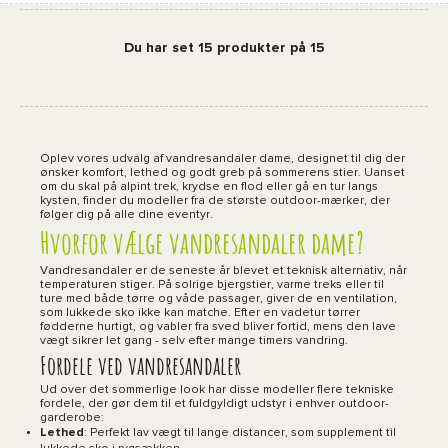
Du har set 15 produkter på 15
Oplev vores udvalg af vandresandaler dame, designet til dig der
ønsker komfort, lethed og godt greb på sommerens stier. Uanset
om du skal på alpint trek, krydse en flod eller gå en tur langs
kysten, finder du modeller fra de største outdoor-mærker, der
følger dig på alle dine eventyr.
Hvorfor vælge vandresandaler dame?
Vandresandaler er de seneste år blevet et teknisk alternativ, når
temperaturen stiger. På solrige bjergstier, varme treks eller til
ture med både tørre og våde passager, giver de en ventilation,
som lukkede sko ikke kan matche. Efter en vadetur tørrer
fødderne hurtigt, og vabler fra sved bliver fortid, mens den lave
vægt sikrer let gang - selv efter mange timers vandring.
Fordele ved vandresandaler
Ud over det sommerlige look har disse modeller flere tekniske
fordele, der gør dem til et fuldgyldigt udstyr i enhver outdoor-
garderobe:
Lethed
: Perfekt lav vægt til lange distancer, som supplement til