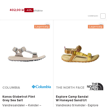
402,00 kr
-40%
671,00 kr
SAMMENLIGN
Lagersalg
Lagersalg
COLUMBIA
THE NORTH FACE
Konos Globetrot Flint
Explore Camp Sandal
Grey Sea Salt
W Honeyed Sand/Ut
Vandresandaler – Kvinder –
Vandresko til kvinder -
Explore