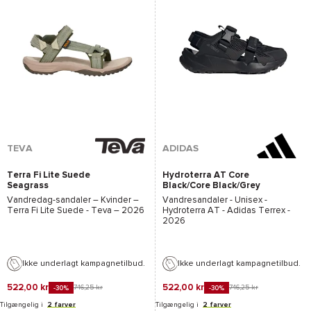
*Se betingelserne
her
TEVA
ADIDAS
Terra Fi Lite Suede
Hydroterra AT Core
Seagrass
Black/Core Black/Grey
Four
Vandredag-sandaler – Kvinder –
Vandresandaler - Unisex -
Terra Fi Lite Suede - Teva
– 2026
Hydroterra AT - Adidas Terrex
-
2026
Ikke underlagt kampagnetilbud.
Ikke underlagt kampagnetilbud.
522,00 kr
522,00 kr
746,25 kr
746,25 kr
-30%
-30%
Tilgængelig i
2 farver
Tilgængelig i
2 farver