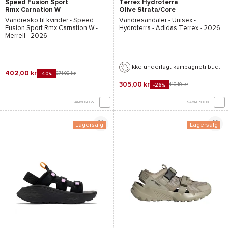
Speed Fusion Sport
Terrex Hydroterra
Rmx Carnation W
Olive Strata/Core
Black/Wonder Beige
Vandresko til kvinder -
Speed
Vandresandaler - Unisex -
Fusion Sport Rmx Carnation W -
Hydroterra - Adidas Terrex
- 2026
Merrell
- 2026
Ikke underlagt kampagnetilbud.
402,00 kr
671,00 kr
-40%
305,00 kr
410,10 kr
-26%
SAMMENLIGN
SAMMENLIGN
Lagersalg
Lagersalg