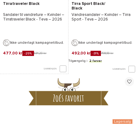
Tirratraveler Black
Tirra Sport Black/
Black
Sandaler til vandreture – Kvinder –
Vandresandaler – Kvinder –
Tirra
Tirratraveler Black - Teva
– 2026
Sport - Teva
– 2026
Ikke underlagt kampagnetilbud.
Ikke underlagt kampagnetilbud.
477,00 kr
492,00 kr
634,20 kr
708,90 kr
-25%
-31%
Tilgængelig i
2 farver
SAMMENLIGN
SAMMENLIGN
Zoés favorit
Lagersalg