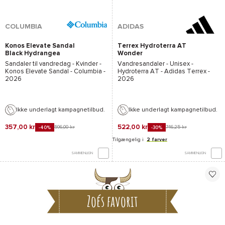
COLUMBIA
ADIDAS
Konos Elevate Sandal
Terrex Hydroterra AT
Black Hydrangea
Wonder
Beige/Wonder
Sandaler til vandredag - Kvinder -
Vandresandaler - Unisex -
Beige/Core Black
Konos Elevate Sandal - Columbia
-
Hydroterra AT - Adidas Terrex
-
2026
2026
Ikke underlagt kampagnetilbud.
Ikke underlagt kampagnetilbud.
357,00 kr
522,00 kr
596,00 kr
746,25 kr
-40%
-30%
Tilgængelig i
2 farver
SAMMENLIGN
SAMMENLIGN
Zoés favorit