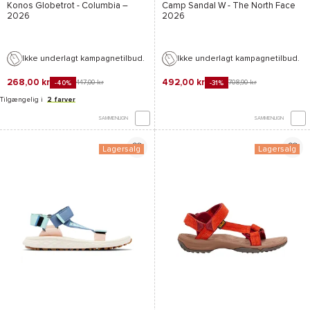
Konos Globetrot - Columbia
–
Camp Sandal W - The North Face
2026
2026
Ikke underlagt kampagnetilbud.
Ikke underlagt kampagnetilbud.
268,00 kr
492,00 kr
447,00 kr
708,90 kr
-40%
-31%
Tilgængelig i
2 farver
SAMMENLIGN
SAMMENLIGN
Lagersalg
Lagersalg