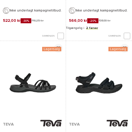
Ikke underlagt kampagnetilbud.
Ikke underlagt kampagnetilbud.
522,00 kr
566,00 kr
746,25 kr
708,90 kr
-30%
-20%
Tilgængelig i
2 farver
SAMMENLIGN
SAMMENLIGN
Lagersalg
Lagersalg
TEVA
TEVA