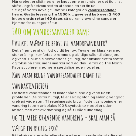
Når grebet er slidt ned eller knopperne er runde, er det tid til at
skifte - også selvom resten af sandalen ser fin ud.
Se også vores udvalg til mænd i kategorien
vandresandaler
herre
.
Gratis levering fra 1.500 kr.
,
gave ved køb over 2.400
kr.
og
gratis retur i 60 dage
, så du kan prøve dine sandaler
hjemme før du tager på tur.
FAQ om vandresandaler dame
Hvilket mærke er bedst til vandresandaler?
Det afhænger af din fod og dit behov. Teva er en klassiker med
stor erfaring i komfortable remme og alsidige såler til både jord
og vand. Columbia henvender sig til dig, der ønsker ekstra støtte
og fokus på stier, mens mærker som adidas Terrex og The North
Face supplerer med mere specialiserede modeller.
Kan man bruge vandresandaler dame til
vandaktiviteter?
De fleste vandresandaler klarer både land og vand uden
problemer. De tørrer hurtigt, tåler salt og klor, og sålen giver godt
greb på våde sten. Til regelmæssig brug i floder, canyoning eller
vandring i strøm anbefales 100 % syntetiske modeller uden
læder, med effektiv dræning og sål til våde underlag.
Og til mere krævende vandring - skal man så
vælge en rigtig sko?
På tekniske, stenede eller stejle ruter er lukkede sko stadig det