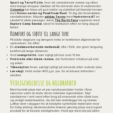
Sport og Terra Fi Lite
, hvor de omsluttende remme og sålen
med mange knopper dækker alt fra stenede stier til vadesteder.
Columbia
har fokus på god støtte og stabilitet på blandet terræn
med
Konos-serien og Peakfreak Rush
. Til dig der foretrækker
vandaktiviteter, tilbyder
adidas Terrex
med
Hydroterra AT
en
sandal til våde passager, mens
The North Face
supplerer med
Explore Camp Sandal
, ideel til restitution efter en lang dag på
farten.
Komfort og støtte til lange ture
På både dagsture og længere treks er komforten afgørende for
oplevelsen. Se efter:
En
stødabsorberende mellemsål
, ofte i EVA, der giver langvarig
komfort på lange distancer.
God
svangstøtte
, især vigtigt på ture over 10 km.
Polstrede eller bløde remme
, der forhindrer irritation på vrist
og ankel.
Tåbeskytter
foran, særligt nyttigt på stenede eller rodede stier.
Lav vægt
, helst under 400 g pr. par, for at bevare letheden i
skridtet.
Vedligeholdelse og holdbarhed
Med korrekt pleje kan et par vandresandaler holde i flere
sæsoner uden at miste deres tekniske egenskaber. Skyl
sandalerne i rent vand efter brug på snavsede eller våde ture,
og undgå vaskemaskine, da det kan ødelægge lim og remme.
Lufttør dem i skyggen for at beskytte syntetiske materialer mod
for tidlig aldring; lædermodeller kræver jævnlig pleje med egnet
produkt for at bevare smidigheden. Hold øje med slid på sålen: