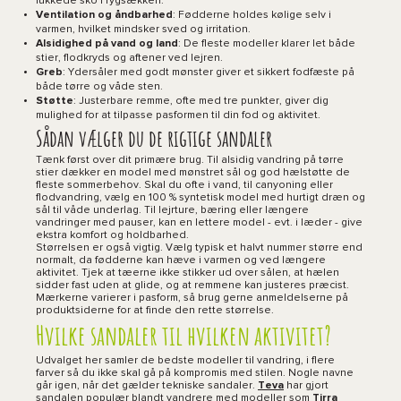
lukkede sko i rygsækken.
Ventilation og åndbarhed
: Fødderne holdes kølige selv i
varmen, hvilket mindsker sved og irritation.
Alsidighed på vand og land
: De fleste modeller klarer let både
stier, flodkryds og aftener ved lejren.
Greb
: Ydersåler med godt mønster giver et sikkert fodfæste på
både tørre og våde sten.
Støtte
: Justerbare remme, ofte med tre punkter, giver dig
mulighed for at tilpasse pasformen til din fod og aktivitet.
Sådan vælger du de rigtige sandaler
Tænk først over dit primære brug. Til alsidig vandring på tørre
stier dækker en model med mønstret sål og god hælstøtte de
fleste sommerbehov. Skal du ofte i vand, til canyoning eller
flodvandring, vælg en 100 % syntetisk model med hurtigt dræn og
sål til våde underlag. Til lejrture, bæring eller længere
vandringer med pauser, kan en lettere model - evt. i læder - give
ekstra komfort og holdbarhed.
Størrelsen er også vigtig. Vælg typisk et halvt nummer større end
normalt, da fødderne kan hæve i varmen og ved længere
aktivitet. Tjek at tæerne ikke stikker ud over sålen, at hælen
sidder fast uden at glide, og at remmene kan justeres præcist.
Mærkerne varierer i pasform, så brug gerne anmeldelserne på
produktsiderne for at finde den rette størrelse.
Hvilke sandaler til hvilken aktivitet?
Udvalget her samler de bedste modeller til vandring, i flere
farver så du ikke skal gå på kompromis med stilen. Nogle navne
går igen, når det gælder tekniske sandaler.
Teva
har gjort
sandalen populær blandt vandrere med modeller som
Tirra