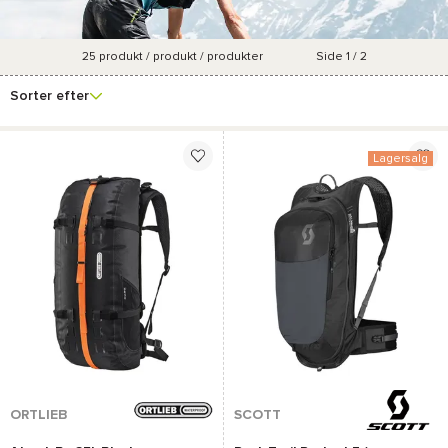
25
produkt / produkt / produkter
Side 1 / 2
Se
Mærke
Pris
Forfremmelsesprocent
Farve
flere
Sorter efter
filtre
Lagersalg
ORTLIEB
SCOTT