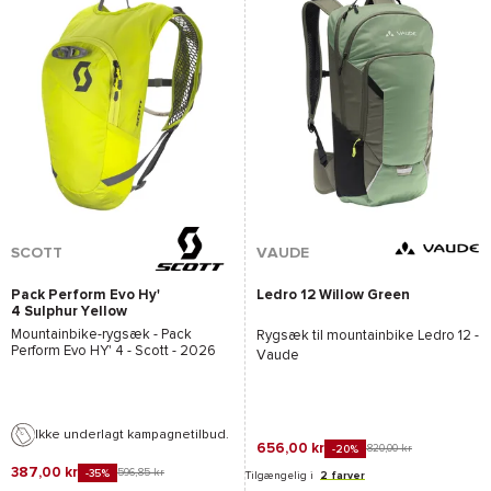
SCOTT
VAUDE
Pack Perform Evo Hy'
Ledro 12 Willow Green
4 Sulphur Yellow
Mountainbike-rygsæk -
Pack
Rygsæk til mountainbike
Ledro 12 -
Perform Evo HY' 4 - Scott
- 2026
Vaude
Ikke underlagt kampagnetilbud.
656,00 kr
820,00 kr
-20%
387,00 kr
596,85 kr
-35%
Tilgængelig i
2 farver