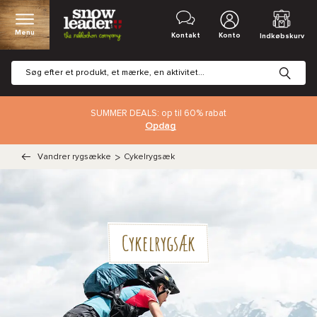
Menu
Kontakt
Konto
Indkøbskurv
SUMMER DEALS: op til 60% rabat
Opdag
Vandrer rygsække
>
Cykelrygsæk
Cykelrygsæk