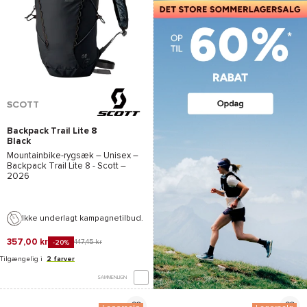
SCOTT
Backpack Trail Lite 8
Black
Mountainbike-rygsæk – Unisex –
Backpack Trail Lite 8 - Scott
–
2026
Ikke underlagt kampagnetilbud.
357,00 kr
447,45 kr
-20%
Tilgængelig i
2 farver
SAMMENLIGN