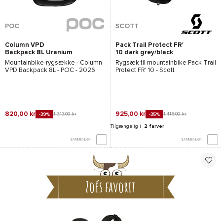
POC
SCOTT
Column VPD
Pack Trail Protect FR'
Backpack 8L Uranium
10 dark grey/black
Black
Mountainbike-rygsække -
Column
Rygsæk til mountainbike
Pack Trail
VPD Backpack 8L - POC
- 2026
Protect FR' 10 - Scott
820,00 kr
925,00 kr
1 343,00 kr
1 418,00 kr
-39%
-35%
Tilgængelig i
2 farver
SAMMENLIGN
SAMMENLIGN
Zoés favorit