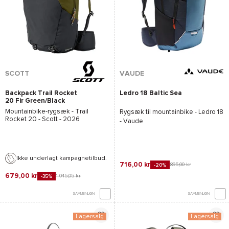
SCOTT
VAUDE
Backpack Trail Rocket
Ledro 18 Baltic Sea
20 Fir Green/Black
Mountainbike-rygsæk -
Trail
Rygsæk til mountainbike -
Ledro 18
Rocket 20 - Scott
- 2026
- Vaude
Ikke underlagt kampagnetilbud.
716,00 kr
895,00 kr
-20%
679,00 kr
1 045,05 kr
-35%
SAMMENLIGN
SAMMENLIGN
Lagersalg
Lagersalg