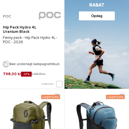
POC
Hip Pack Hydro 4L
Uranium Black
Fanny pack -
Hip Pack Hydro 4L -
POC
- 2026
Ikke underlagt kampagnetilbud.
798,00 kr
1 269,15 kr
-37%
SAMMENLIGN
Lagersalg
Lagersalg
*Se betingelserne
her