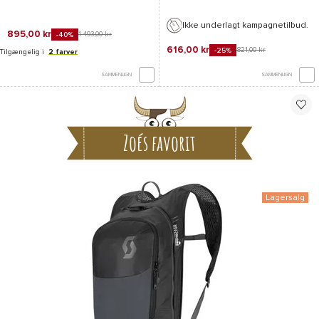
Ikke underlagt kampagnetilbud.
895,00 kr
1 493,00 kr
-40%
616,00 kr
821,00 kr
-25%
Tilgængelig i
2 farver
SAMMENLIGN
SAMMENLIGN
Zoés favorit
Lagersalg