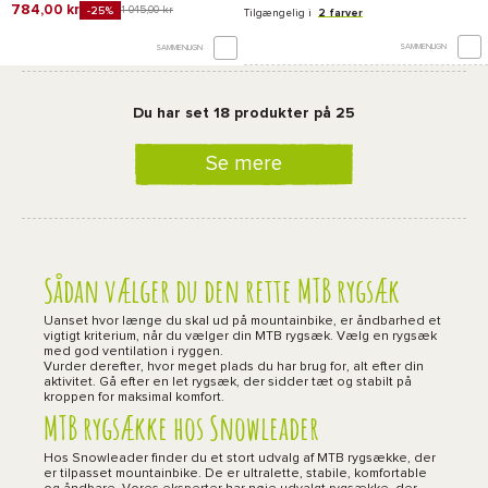
784,00 kr
1 045,00 kr
-25%
Tilgængelig i
2 farver
SAMMENLIGN
SAMMENLIGN
Du har set 18 produkter på 25
Se mere
Sådan vælger du den rette MTB rygsæk
Uanset hvor længe du skal ud på mountainbike, er åndbarhed et
vigtigt kriterium, når du vælger din MTB rygsæk. Vælg en rygsæk
med god ventilation i ryggen.
Vurder derefter, hvor meget plads du har brug for, alt efter din
aktivitet. Gå efter en let rygsæk, der sidder tæt og stabilt på
kroppen for maksimal komfort.
MTB rygsække hos Snowleader
Hos Snowleader finder du et stort udvalg af MTB rygsække, der
er tilpasset mountainbike. De er ultralette, stabile, komfortable