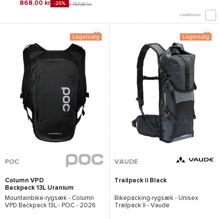
868,00 kr
-25%
1 157,00 kr
SAMMENLIGN
Lagersalg
Lagersalg
POC
VAUDE
Column VPD
Trailpack Ii Black
Backpack 13L Uranium
Black
Mountainbike-rygsæk -
Column
Bikepacking-rygsæk - Unisex
VPD Backpack 13L - POC
- 2026
Trailpack II - Vaude