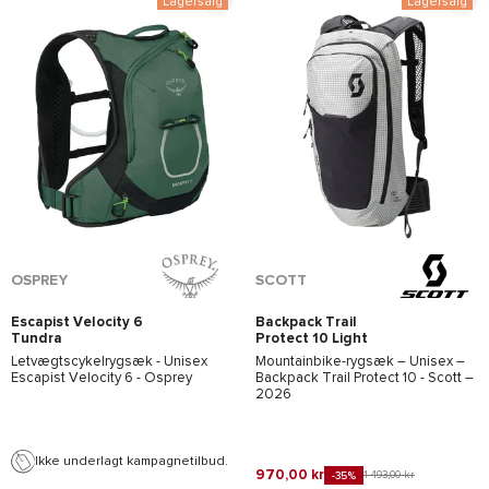
Lagersalg
Lagersalg
*Se betingelserne
her
OSPREY
SCOTT
Escapist Velocity 6
Backpack Trail
Tundra
Protect 10 Light
Green/Botanica
Grey/Black
Letvægtscykelrygsæk - Unisex
Mountainbike-rygsæk – Unisex –
Escapist Velocity 6 - Osprey
Backpack Trail Protect 10 - Scott
–
2026
Ikke underlagt kampagnetilbud.
970,00 kr
1 493,00 kr
-35%