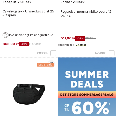
Escapist 25 Black
Ledro 12 Black
Cykelrygsæk - Unisex
Escapist 25
Rygsæk til mountainbike
Ledro 12 -
- Osprey
Vaude
Ikke underlagt kampagnetilbud.
611,00 kr
820,00 kr
-25%
868,00 kr
1 157,00 kr
-25%
Tilgængelig i
2 farver
SAMMENLIGN
SAMMENLIGN
Lagersalg