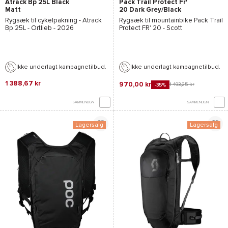
Atrack Bp 25L Black
Pack Trail Protect Fr'
Matt
20 Dark Grey/Black
Rygsæk til cykelpakning -
Atrack
Rygsæk til mountainbike
Pack Trail
Bp 25L - Ortlieb
- 2026
Protect FR' 20 - Scott
Ikke underlagt kampagnetilbud.
Ikke underlagt kampagnetilbud.
1 388,67 kr
970,00 kr
1 493,25 kr
-35%
SAMMENLIGN
SAMMENLIGN
Lagersalg
Lagersalg