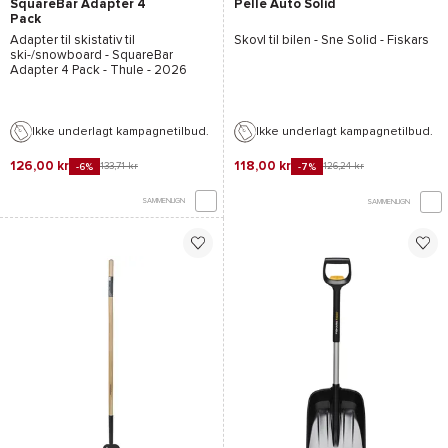
SquareBar Adapter 4
Pelle Auto Solid
Pack
Adapter til skistativ til
Skovl til bilen - Sne
Solid - Fiskars
ski-/snowboard -
SquareBar
Adapter 4 Pack - Thule
- 2026
Ikke underlagt kampagnetilbud.
Ikke underlagt kampagnetilbud.
126,00 kr
118,00 kr
133,71 kr
126,24 kr
-6%
-7%
SAMMENLIGN
SAMMENLIGN