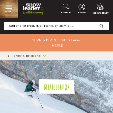
Menu
Kontakt
Konto
Indkøbskurv
SUMMER DEALS: op til 60% rabat
Opdag
Snow
>
Biltillbehør
Biltillbehør