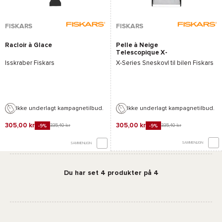
FISKARS
FISKARS
Racloir à Glace
Pelle à Neige
Telescopique X-
Series
Isskraber
Fiskars
X-Series
Sneskovl til bilen
Fiskars
Ikke underlagt kampagnetilbud.
Ikke underlagt kampagnetilbud.
305,00 kr
305,00 kr
335,40 kr
335,40 kr
-9%
-9%
SAMMENLIGN
SAMMENLIGN
Du har set 4 produkter på 4