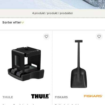
4
produkt / produkt / produkter
Se
Mærke
Pris
Farve
Samlinger
flere
Sorter efter
filtre
THULE
FISKARS