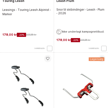
Touring Leash
Leash Plum
Snor til skibindinger -
Leash - Plum
Leasings -
Touring Leash Alpinist -
- 2026
Marker
Ikke underlagt kampagnetilbud.
178,00 kr
223,35 kr
-20%
178,00 kr
223,35 kr
-20%
SAMMENLIGN
SAMMENLIGN
Lagersalg