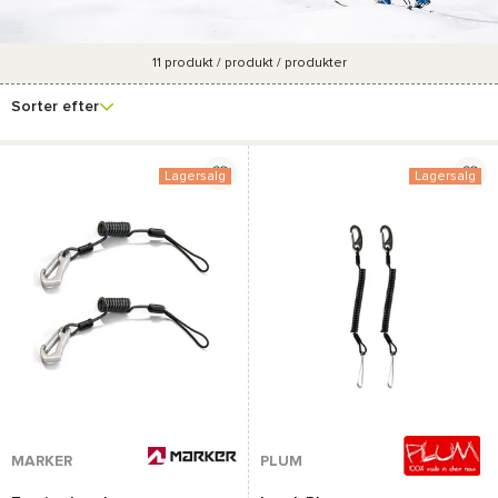
11
produkt / produkt / produkter
Se
Mærke
Pris
Forfremmelsesprocent
Farve
flere
Sorter efter
filtre
Lagersalg
Lagersalg
MARKER
PLUM