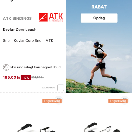
ATK BINDINGS
Kevlar Core Leash
Snor - Kevlar Core Snor - ATK
Ikke underlagt kampagnetilbud.
186,00 kr
223,35 kr
-17%
SAMMENLIGN
Lagersalg
Lagersalg
*Se betingelserne
her