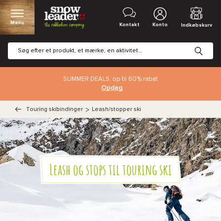
Menu
Kontakt
Konto
Indkøbskurv
SUMMER DEALS: op til 60% rabat
Opdag
Touring skibindinger
>
Leash/stopper ski
Leash og stops til touring ski