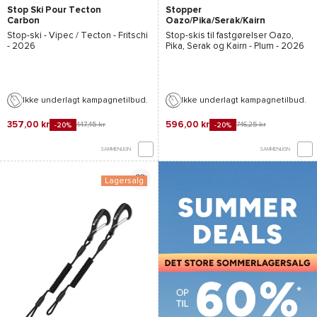
Stop Ski Pour Tecton
Stopper
Carbon
Oazo/Pika/Serak/Kairn
Stop-ski -
Vipec / Tecton - Fritschi
Stop-skis til fastgørelser
Oazo
,
- 2026
Pika
,
Serak
og
Kairn
-
Plum
- 2026
Ikke underlagt kampagnetilbud.
Ikke underlagt kampagnetilbud.
357,00 kr
596,00 kr
447,45 kr
746,25 kr
-20%
-20%
SAMMENLIGN
SAMMENLIGN
Lagersalg