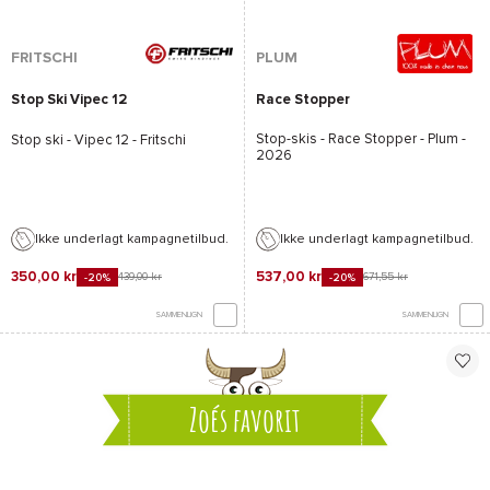
FRITSCHI
PLUM
Stop Ski Vipec 12
Race Stopper
Stop-skis -
Race Stopper - Plum
-
Stop ski -
Vipec 12 - Fritschi
2026
Ikke underlagt kampagnetilbud.
Ikke underlagt kampagnetilbud.
350,00 kr
537,00 kr
439,00 kr
671,55 kr
-20%
-20%
SAMMENLIGN
SAMMENLIGN
Zoés favorit