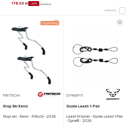
178,00 kr
-20%
223,35 kr
SAMMENLIGN
Lagersalg
FRITSCHI
DYNAFIT
Stop Ski Xenic
Guide Leash 1-Pair
Stop-ski -
Xenic - Fritschi
- 2026
Leash til turski -
Guide Leash 1-Pair
- Dynafit
- 2026