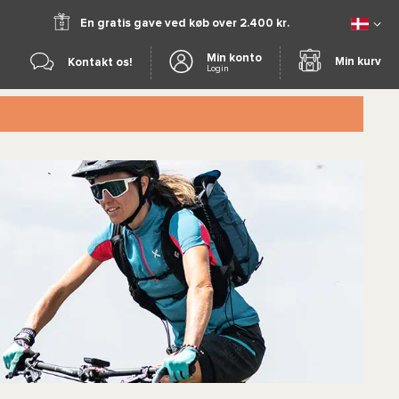
En gratis gave ved køb over 2.400 kr.
Min konto
Min kurv
Kontakt os!
Login