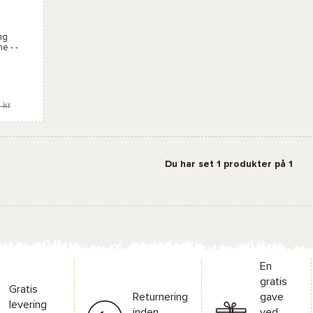
ng
e - -
 kr
Du har set 1 produkter på 1
En
gratis
Gratis
Returnering
gave
levering
inden
ved