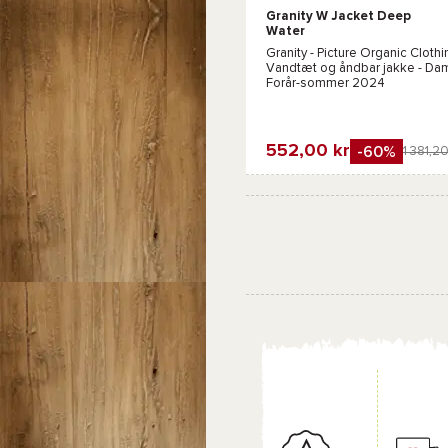
Granity W Jacket Deep
Water
Granity - Picture Organic Clothi
Vandtæt og åndbar jakke - Dam
Forår-sommer 2024
552,00 kr
-60%
1 381,20
Favorit
Sammenlign