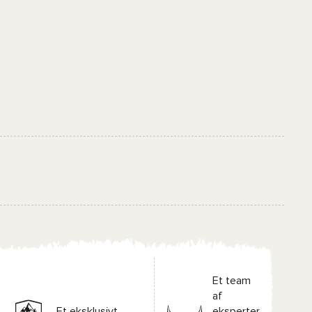
Et team
af
Et eksklusivt
eksperter