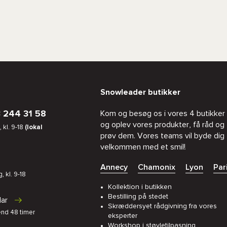
Snowleader butikker
 244 31 58
Kom og besøg os i vores 4 butikker
og oplev vores produkter, få råd og
 kl. 9-18
(lokal
prøv dem. Vores teams vil byde dig
velkommen med et smil!
Annecy
Chamonix
Lyon
Par
, kl. 9-18
Kollektion i butikken
Bestilling på stedet
lar
Skræddersyet rådgivning fra vores
end 48 timer
eksperter
Workshop i støvletilpasning