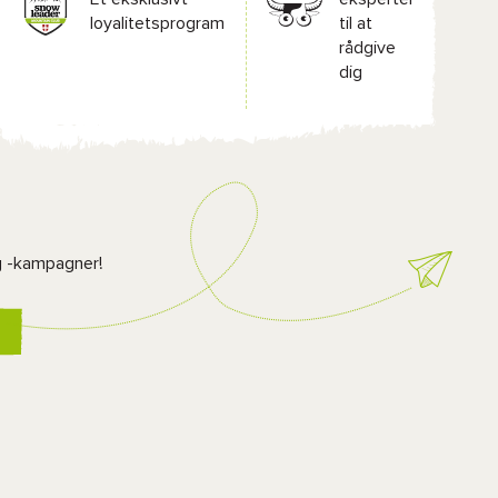
loyalitetsprogram
til at
rådgive
dig
g -kampagner!