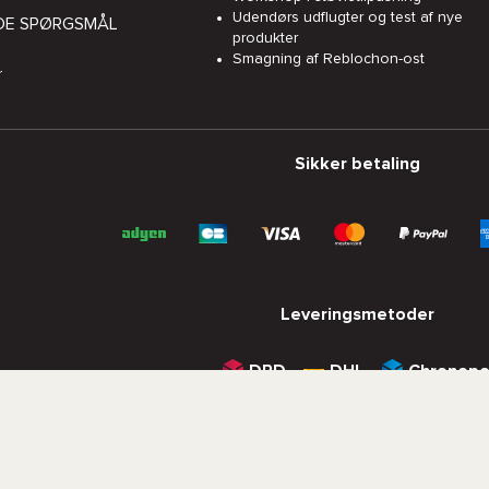
Udendørs udflugter og test af nye
EDE SPØRGSMÅL
produkter
Smagning af Reblochon-ost
r
Sikker betaling
Leveringsmetoder
DPD
DHL
Chronopo
*Tilbudsvilkår
Vilkår og betingelser
le rettigheder forbeholdes.