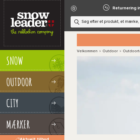
Returnering i
Velkommen
Outdoor
Outdoort
>
>
SNOW
OUTDOOR
CITY
MÆRKER
Aktuelt tilbud