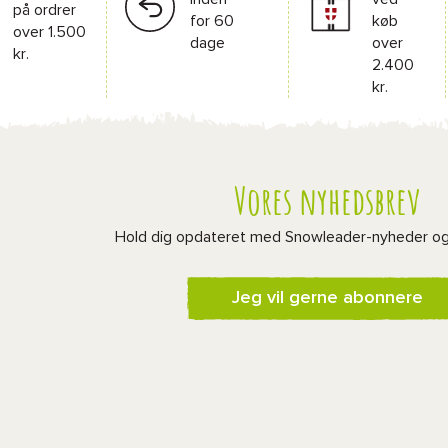
på ordrer
for 60
køb
over 1.500
dage
over
kr.
2.400
kr.
Vores nyhedsbrev
Hold dig opdateret med Snowleader-nyheder o
Jeg vil gerne abonnere