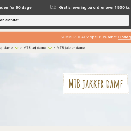
nden for 60 dage
Gratis levering på ordrer over 1.500 kr.
Opdag
SUMMER DEALS: op til 60% rabat
øj dame
MTB tøj dame
MTB jakker dame
>
>
MTB jakker dame