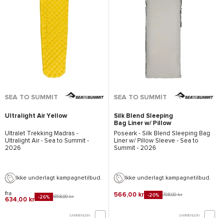
SEA TO SUMMIT
SEA TO SUMMIT
Ultralight Air Yellow
Silk Blend Sleeping
Bag Liner w/ Pillow
Sleeve
Ultralet Trekking Madras -
Poseark -
Silk Blend Sleeping Bag
Ultralight Air - Sea to Summit
-
Liner w/ Pillow Sleeve - Sea to
2026
Summit
- 2026
Ikke underlagt kampagnetilbud.
Ikke underlagt kampagnetilbud.
fra
566,00 kr
708,00 kr
-20%
858,00 kr
-26%
634,00 kr
SAMMENLIGN
SAMMENLIGN