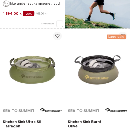
Ikke underlagt kampagnetilbud.
1 194,00 kr
1 493,00 kr
-20%
SAMMENLIGN
Lagersalg
*Se betingelserne
her
SEA TO SUMMIT
SEA TO SUMMIT
Kitchen Sink Ultra Sil
Kitchen Sink Burnt
Tarragon
Olive