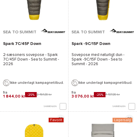
SEA TO SUMMIT
SEA TO SUMMIT
Spark 7C/45F Down
Spark -9C/15F Down
2-sæsoners sovepose -
Spark
Sovepose med naturligt dun -
7C/45F Down - Sea to Summit
-
Spark -9C/15F Down - Sea to
2026
Summit
- 2026
Ikke underlagt kampagnetilbud.
Ikke underlagt kampagnetilbud.
fra
fra
2 464,00 kr
4 107,00 kr
-25%
-25%
1 844,00 kr
3 076,00 kr
SAMMENLIGN
SAMMENLIGN
Favorit
Lagersalg