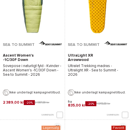
SEA TO SUMMIT
SEA TO SUMMIT
Ascent Women's
UltraLight XR
-1C/30F Down
Arrowwood
Sovepose i naturligt fyld - Kvinder -
Ultralet Trekking madras -
Ascent Women's -1C/30F Down -
Ultralight XR - Sea to Summit
-
Sea to Summit
- 2026
2026
Ikke underlagt kampagnetilbud.
Ikke underlagt kampagnetilbud.
fra
2 389,00 kr
2 987,00 kr
-20%
1 045,00 kr
-20%
835,00 kr
SAMMENLIGN
SAMMENLIGN
Lagersalg
Favorit