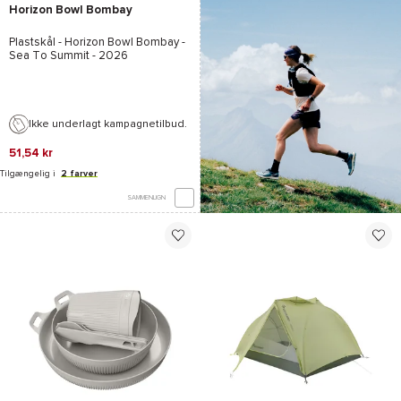
Horizon Bowl Bombay
Plastskål -
Horizon Bowl Bombay -
Sea To Summit
- 2026
Ikke underlagt kampagnetilbud.
51,54 kr
Tilgængelig i
2 farver
SAMMENLIGN
*Se betingelserne
her