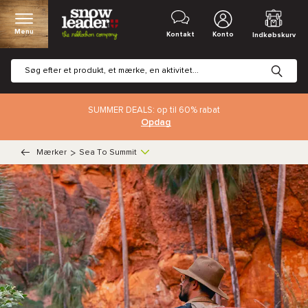
Menu
Kontakt
Konto
Indkøbskurv
SUMMER DEALS: op til 60% rabat
Opdag
Mærker
>
Sea To Summit