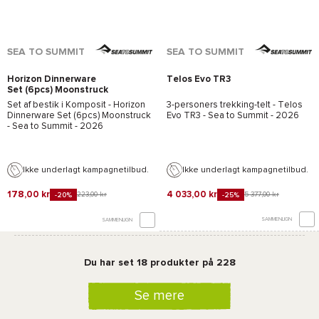
SEA TO SUMMIT
SEA TO SUMMIT
Horizon Dinnerware
Telos Evo TR3
Set (6pcs) Moonstruck
Set af bestik i Komposit -
Horizon
3-personers trekking-telt -
Telos
Dinnerware Set (6pcs) Moonstruck
Evo TR3 - Sea to Summit
- 2026
- Sea to Summit
- 2026
Ikke underlagt kampagnetilbud.
Ikke underlagt kampagnetilbud.
178,00 kr
4 033,00 kr
223,00 kr
5 377,00 kr
-20%
-25%
SAMMENLIGN
SAMMENLIGN
Du har set 18 produkter på 228
Se mere