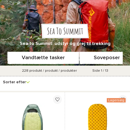
Sea To Summit
Sea to Summit: udstyr og grej til trekking
Vandtætte tasker
Soveposer
228
produkt / produkt / produkter
Side 1 / 13
Se
Pris
Køn
Forfremmelsesprocent
Farve
flere
Sorter efter
filtre
Lagersalg