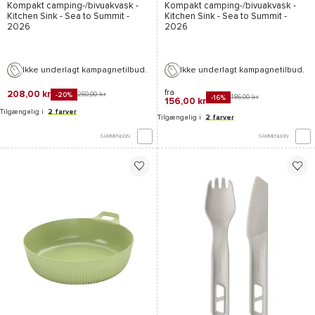
Kompakt camping-/bivuakvask -
Kompakt camping-/bivuakvask -
Kitchen Sink - Sea to Summit
-
Kitchen Sink - Sea to Summit
-
2026
2026
Ikke underlagt kampagnetilbud.
Ikke underlagt kampagnetilbud.
fra
208,00 kr
260,00 kr
-20%
186,00 kr
-16%
156,00 kr
Tilgængelig i
2 farver
Tilgængelig i
2 farver
SAMMENLIGN
SAMMENLIGN