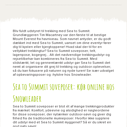
Bliv fuldt udstyret til trekking med Sea to Summit.
Grundlæggeren Tim Macartney var den første til at bestige
Mount Everest fra havniveau. Som navnet antyder, er du godt
dækket ind med Sea to Summit, uanset om dine eventyr fører
dig til kysten eller bjergtoppene! Hvad skal der til for en
vellykket trekkingtur? Sea to Summit soveposer, telt,
lagenpose, kogegrej... Alt det nødvendige trekkingudstyr og
rejsetilbehør kan kombineres fra Sea to Summit. Med
slidstærkt, let og gennemtænkt udstyr gør Sea to Summit det
nemt at organisere dit grej til trekking og outdoor-oplevelser,
så du kan fokusere på naturen og nyde turen! Se især udvalget
af opbevaringsposer og -hylstre hos Snowleader.
Sea to Summit soveposer: køb online hos
Snowleader
Sea to Summit soveposer er blot ét af mange trekkingprodukter
fra mærket. Komfort, ydeevne og alsidighed er nøgleordene
for disse soveposer, der nytænker outdoor-søvn og giver dig
frihed fra de traditionelle mumieposer. Hvorfor ikke supplere
dit udstyr med et Sea to Summit myggenet? Så er du sikret en
god nats søvn!