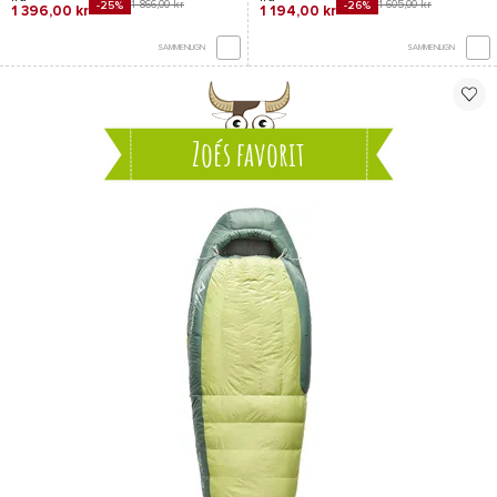
1 866,00 kr
1 605,00 kr
-25%
-26%
1 396,00 kr
1 194,00 kr
SAMMENLIGN
SAMMENLIGN
Zoés favorit