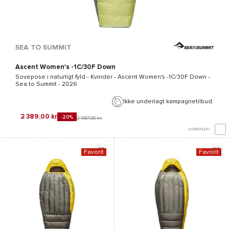
SEA TO SUMMIT
Ascent Women's -1C/30F Down
Sovepose i naturligt fyld - Kvinder -
Ascent Women's -1C/30F Down -
Sea to Summit
- 2026
Ikke underlagt kampagnetilbud.
2 389,00 kr
-20%
2 987,00 kr
SAMMENLIGN
Favorit
Favorit