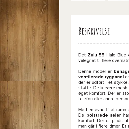
Beskrivelse
Det
Zulu 55
Halo Blue e
velegnet til flere overna
Denne model er
behage
ventilerede rygpanel
er
der er udført i ét stykk
støtte. De lineære mesh-s
øget komfort. Der er st
telefon eller andre perso
Med en evne til at rum
De
polstrede seler
har
komfort. Der er plads til
man går i flere timer. Et