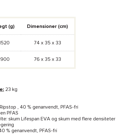
gt (g)
Dimensioner (cm)
1520
74 x 35 x 33
1900
76 x 35 x 33
e:
23 kg
Ripstop , 40 % genanvendt, PFAS-fri
den PFAS
ælte: skum Lifespan EVA og skum med flere densiteter
egering
, 40 % genanvendt, PFAS-fri