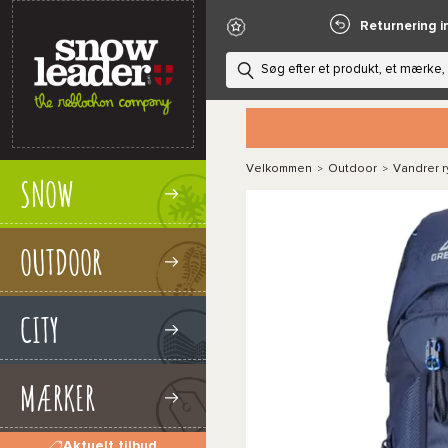
Returnering i
Velkommen
Outdoor
Vandrer 
>
>
SNOW
OUTDOOR
CITY
MÆRKER
Aktuelt tilbud