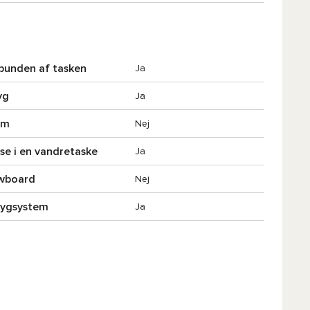
 bunden af tasken
Ja
yg
Ja
lm
Nej
se i en vandretaske
Ja
wboard
Nej
 rygsystem
Ja