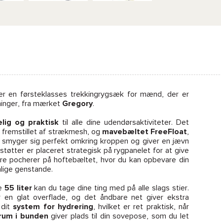
r en førsteklasses trekkingrygsæk for mænd, der er
tninger, fra mærket
Gregory
.
lig og praktisk
til alle dine udendørsaktiviteter. Det
 fremstillet af strækmesh, og
mavebæltet FreeFloat
,
e, smyger sig perfekt omkring kroppen og giver en jævn
tøtter er placeret strategisk på rygpanelet for at give
ore pocherer på hoftebæltet, hvor du kan opbevare din
nlige genstande.
me
55 liter
kan du tage dine ting med på alle slags stier.
 en glat overflade, og det åndbare net giver ekstra
 dit
system for hydrering
, hvilket er ret praktisk, når
rum i bunden
giver plads til din sovepose, som du let