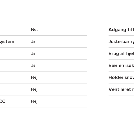
Adgang til
Net
system
Justerbar r
Ja
Brug af hje
Ja
Bær en isøk
Ja
Holder sno
Nej
Ventileret
Nej
CCC
Nej