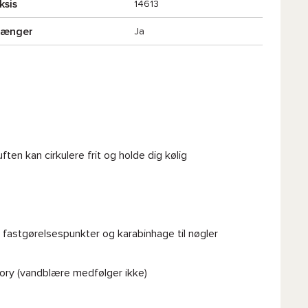
ksis
14613
tænger
Ja
en kan cirkulere frit og holde dig kølig
fastgørelsespunkter og karabinhage til nøgler
ory (vandblære medfølger ikke)