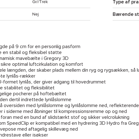
Type af pra
Gr//Trek
Bærende s
Nej
gde på 9 cm for en personlig pasform
en stabil og fleksibel støtte
dynamisk mavebælte i Gregory 3D
 sikre optimal luftcirkulation og komfort
le længden, der skaber plads mellem din ryg og rygsækken, så luft
bte lynlås-rækker
-formet lynlås, der giver adgang til hovedrummet
stabilitet og fleksibilitet
ngelige pocherer på hoftebæltet
den dertil indrettede lynlåslomme
på oversiden med lynlåslomme og lynlåslomme ned, reflekterende 
r i siderne med åbninger til kompressionsremme op og ned
foran med en bund af slidstærkt stof og sikker velcrolukning
om SpeedClip er kompatibel med en hydrering 3D Hydro fra Greg
ovepose med aftagelig skillevæg ned
andrestave eller isøkser