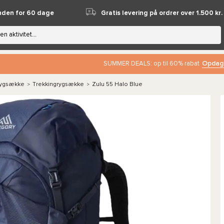
nden for 60 dage
Gratis levering på ordrer over 1.500 kr.
Opdag
SUMMER DEALS: op til 60% rabat
rygsække
Trekkingrygsække
Zulu 55 Halo Blue
>
>