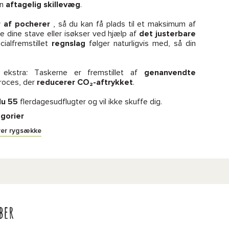
en
aftagelig skillevæg
.
 af pocherer
, så du kan få plads til et maksimum af
e dine stave eller isøkser ved hjælp af
det justerbare
cialfremstillet
regnslag
følger naturligvis med, så din
ekstra: Taskerne er fremstillet af
genanvendte
roces, der
reducerer CO₂-aftrykket
.
lu 55
flerdagesudflugter og vil ikke skuffe dig.
gorier
er rygsække
ber