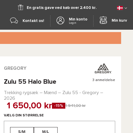
En gratis gave ved køb over 2.400 kr.
Min konto
Min kurv
Kontakt os!
Login
GREGORY
3 anmeldelse
Zulu 55 Halo Blue
Trekking rygsæk – Mænd –
Zulu 55 - Gregory
–
2026
1 650,00 kr
-15%
1 941,00 kr
VÆLG DIN STØRRELSE
S/M
M/L