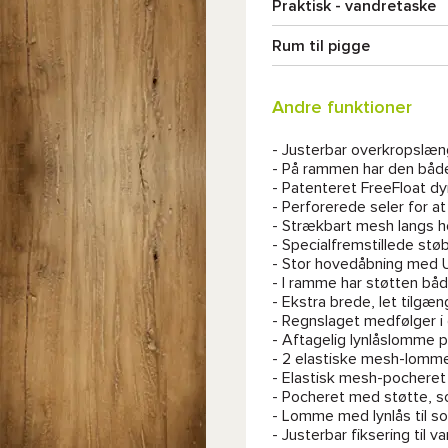
Praktisk - vandretaske
Rum til pigge
Andre funktioner
- Justerbar overkropslæn
- På rammen har den både 
- Patenteret FreeFloat 
- Perforerede seler for at
- Strækbart mesh langs he
- Specialfremstillede stø
- Stor hovedåbning med U
- I ramme har støtten både 
- Ekstra brede, let tilgæ
- Regnslaget medfølger i 
- Aftagelig lynlåslomme 
- 2 elastiske mesh-lomme
- Elastisk mesh-pocheret 
- Pocheret med støtte, s
- Lomme med lynlås til s
- Justerbar fiksering til v