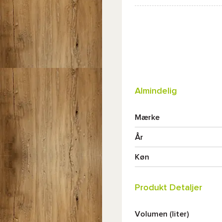
Almindelig
Mærke
År
Køn
Produkt Detaljer
Volumen (liter)