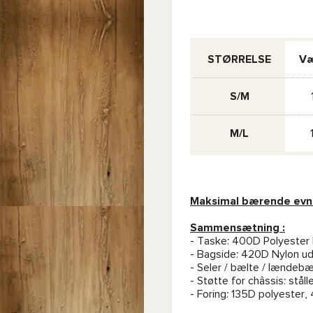
STØRRELSE
Væ
S/M
M/L
Maksimal bærende evn
Sammensætning :
- Taske: 400D Polyester 
- Bagside: 420D Nylon u
- Seler / bælte / lændeb
- Støtte for châssis: ståll
- Foring: 135D polyester