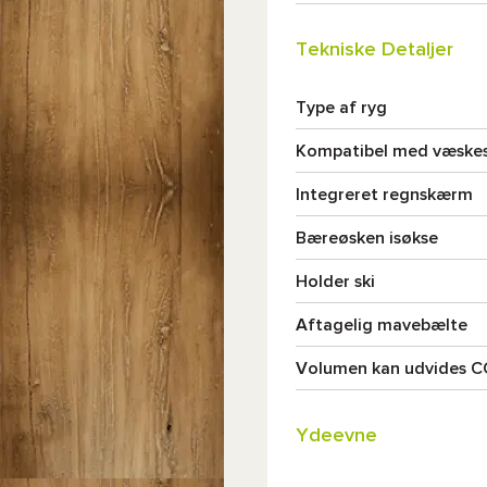
Tekniske Detaljer
Type af ryg
Kompatibel med væske
Integreret regnskærm
Bæreøsken isøkse
Holder ski
Aftagelig mavebælte
Volumen kan udvides 
Ydeevne