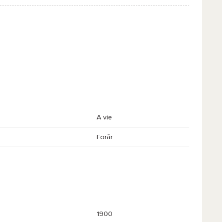
A vie
Forår
1900