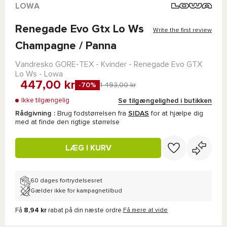
LOWA
Renegade Evo Gtx Lo Ws
Write the first review
Champagne / Panna
Vandresko
GORE-TEX
- Kvinder -
Renegade Evo GTX
Lo Ws - Lowa
447,00 kr
-70%
1 493,00 kr
Se tilgængelighed i butikken
Ikke tilgængelig
Rådgivning :
Brug fodstørrelsen fra
SIDAS
for at hjælpe dig
med at finde den rigtige størrelse
LÆG I KURV
60 dages fortrydelsesret
Gælder ikke for kampagnetilbud
Få
8,94 kr
rabat på din næste ordre.
Få mere at vide