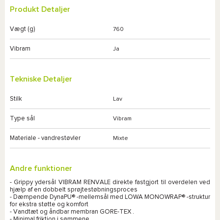
Produkt Detaljer
Vægt (g)
760
Vibram
Ja
Tekniske Detaljer
Stilk
Lav
Type sål
Vibram
Materiale - vandrestøvler
Mixte
Andre funktioner
- Grippy ydersål VIBRAM RENVALE direkte fastgjort til overdelen ved
hjælp af en dobbelt sprøjtestøbningsproces
- Dæmpende DynaPU® -mellemsål med LOWA MONOWRAP® -struktur
for ekstra støtte og komfort
- Vandtæt og åndbar membran GORE-TEX .
- Minimal friktion i sømmene