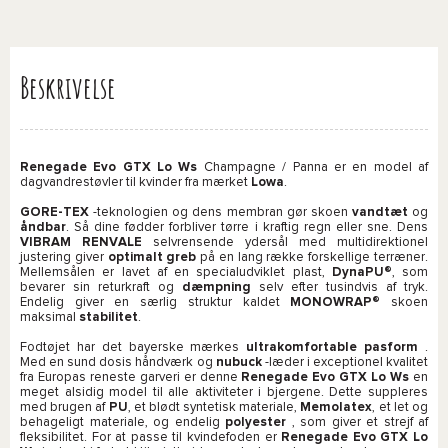
Beskrivelse
Renegade Evo GTX Lo Ws
Champagne / Panna er en model af
dagvandrestøvler til kvinder fra mærket
Lowa
.
GORE-TEX
-teknologien og dens membran gør skoen
vandtæt
og
åndbar
. Så dine fødder forbliver tørre i kraftig regn eller sne. Dens
VIBRAM RENVALE
selvrensende ydersål med multidirektionel
justering giver
optimalt greb
på en lang række forskellige terræner.
Mellemsålen er lavet af en specialudviklet plast,
DynaPU®
, som
bevarer sin returkraft og
dæmpning
selv efter tusindvis af tryk.
Endelig giver en særlig struktur kaldet
MONOWRAP®
skoen
maksimal
stabilitet
.
Fodtøjet har det bayerske mærkes
ultrakomfortable pasform
.
Med en sund dosis håndværk og
nubuck
-læder i exceptionel kvalitet
fra Europas reneste garveri er denne
Renegade Evo GTX Lo Ws
en
meget alsidig model til alle aktiviteter i bjergene. Dette suppleres
med brugen af
PU
, et blødt syntetisk materiale,
Memolatex
, et let og
behageligt materiale, og endelig
polyester
, som giver et strejf af
fleksibilitet. For at passe til kvindefoden er
Renegade Evo GTX Lo