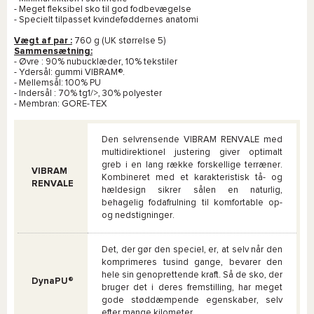
- Meget fleksibel sko til god fodbevægelse
- Specielt tilpasset kvindeføddernes anatomi
Vægt af par :
760 g (UK størrelse 5)
Sammensætning:
- Øvre : 90% nubucklæder, 10% tekstiler
- Ydersål: gummi VIBRAM®.
- Mellemsål: 100% PU
- Indersål : 70% tg1/>, 30% polyester
- Membran: GORE-TEX
Den selvrensende VIBRAM RENVALE med
multidirektionel justering giver optimalt
greb i en lang række forskellige terræner.
VIBRAM
Kombineret med et karakteristisk tå- og
RENVALE
hældesign sikrer sålen en naturlig,
behagelig fodafrulning til komfortable op-
og nedstigninger.
Det, der gør den speciel, er, at selv når den
komprimeres tusind gange, bevarer den
hele sin genoprettende kraft. Så de sko, der
DynaPU®
bruger det i deres fremstilling, har meget
gode støddæmpende egenskaber, selv
efter mange kilometer.