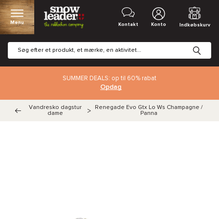
Menu
Kontakt
Konto
Indkøbskurv
SUMMER DEALS: op til 60% rabat
Opdag
Vandresko dagstur
Renegade Evo Gtx Lo Ws Champagne /
>
dame
Panna