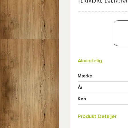
Almindelig
Mærke
År
Køn
Produkt Detaljer