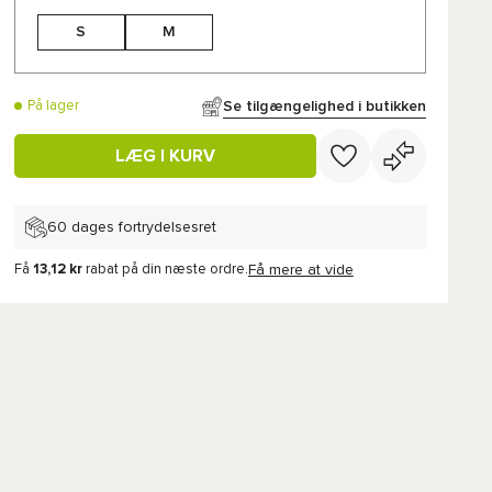
S
M
Se tilgængelighed i butikken
På lager
LÆG I KURV
60 dages fortrydelsesret
Få
13,12 kr
rabat på din næste ordre.
Få mere at vide