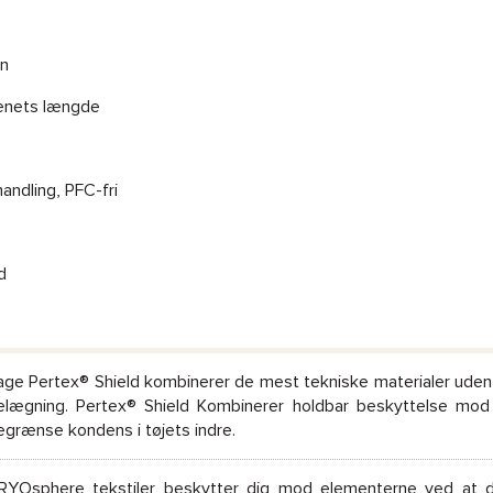
en
benets længde
ndling, PFC-fri
d
age Pertex® Shield kombinerer de mest tekniske materialer ude
elægning. Pertex® Shield Kombinerer holdbar beskyttelse mo
egrænse kondens i tøjets indre.
RYOsphere tekstiler beskytter dig mod elementerne ved at d