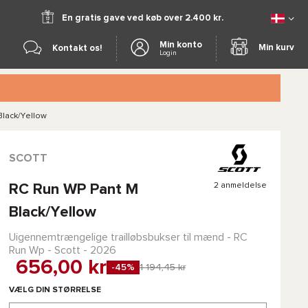
En gratis gave ved køb over 2.400 kr.
Min konto
Min kurv
Kontakt os!
Login
Black/Yellow
SCOTT
2 anmeldelse
RC Run WP Pant M
Black/Yellow
Uigennemtrængelige trailløbsbukser til mænd -
RC
Run Wp - Scott
- 2026
656,00 kr
-45%
1 194,45 kr
VÆLG DIN STØRRELSE