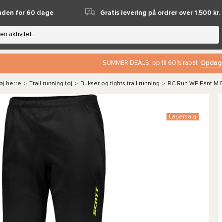
nden for 60 dage
Gratis levering på ordrer over 1.500 kr.
Opdag
SUMMER DEALS: op til 60% rabat
øj herre
Trail running tøj
Bukser og tights trail running
RC Run WP Pant M 
>
>
>
Lagersalg