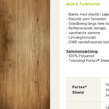
Andre funktioner
- Bælte med elastik i talj
- Elastisk søm forneden
- Sideåbning langs hele 
- Reflekterende detaljer
- vandtætte sømme
- Letvægtsmodel
- DWR vandafvisende beha
Sammensætning:
- 100% Polyamid
- Teknologi Pertex® Shiel
S
Pertex®
b
Shield
b
D