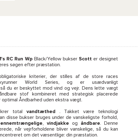
M's RC Run Wp
Black/Yellow bukser
Scott
er designet
i deres søgen efter præstation.
ligatoriske kriterier, der stilles af de store races
Skyrunner World Series, og er usædvanligt
 så du er beskyttet mod vind og vejr. Dens lette vægt
åndbare stof kombineret med strategisk placerede
ver optimal Åndbarhed uden ekstra vægt.
krer total
vandtæthed
. Takket være teknologi
kan disse bukser bruges under de vanskeligste forhold,
gennemtrængelige
,
vindjakke
og
åndbare
. Denne
ierede, når vejrforholdene bliver vanskelige, så du kan
ncentreret om det væsentlige: din præstation.