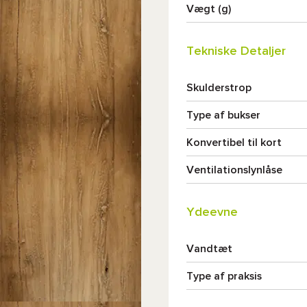
Vægt (g)
Tekniske Detaljer
Skulderstrop
Type af bukser
Konvertibel til kort
Ventilationslynlåse
Ydeevne
Vandtæt
Type af praksis