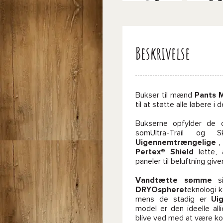
Beskrivelse
Bukser til mænd
Pants 
til at støtte alle løbere 
Bukserne opfylder de ob
somUltra-Trail og 
Uigennemtrængelige
,
Pertex® Shield
lette, 
paneler til beluftning gi
Vandtætte sømme
si
DRYOsphere
teknologi 
mens de stadig er
Ui
model er den ideelle all
blive ved med at være ko