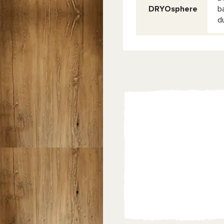
DRYOsphere
b
d