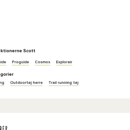
ektionerne Scott
ide
Proguide
Cosmos
Explorair
gorier
ing
Outdoortøj herre
Trail running tøj
ber