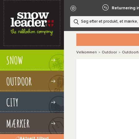
Returnering i
Velkommen
Outdoor
Outdoort
>
>
SNOW
OUTDOOR
CITY
MÆRKER
Aktuelt tilbud