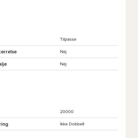
Tilpasse
tørrelse
Nej
alje
Nej
20000
ring
Ikke Dobbelt