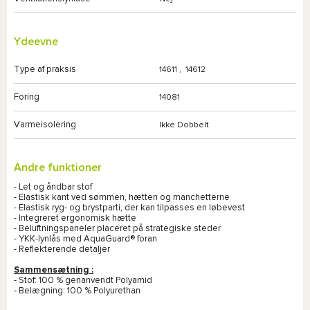
Ydeevne
Type af praksis
14611
,
14612
Foring
14081
Varmeisolering
Ikke Dobbelt
Andre funktioner
- Let og åndbar stof
- Elastisk kant ved sømmen, hætten og manchetterne
- Elastisk ryg- og brystparti, der kan tilpasses en løbevest
- Integreret ergonomisk hætte
- Beluftningspaneler placeret på strategiske steder
- YKK-lynlås med AquaGuard® foran
- Reflekterende detaljer
Sammensætning :
- Stof: 100 % genanvendt Polyamid
- Belægning: 100 % Polyurethan