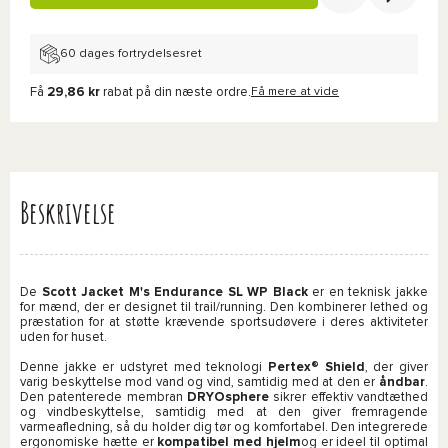
60 dages fortrydelsesret
Få
29,86 kr
rabat på din næste ordre.
Få mere at vide
Beskrivelse
De
Scott
Jacket M's Endurance SL WP Black
er en teknisk jakke
for mænd, der er designet til trail/running. Den kombinerer lethed og
præstation for at støtte krævende sportsudøvere i deres aktiviteter
uden for huset.
Denne jakke er udstyret med teknologi
Pertex® Shield
, der giver
varig beskyttelse
mod vand og vind, samtidig med at den er
åndbar
.
Den patenterede membran
DRYOsphere
sikrer effektiv vandtæthed
og vindbeskyttelse, samtidig med at den giver fremragende
varmeafledning, så du holder dig tør og komfortabel. Den integrerede
ergonomiske hætte er
kompatibel med hjelm
og er ideel til optimal