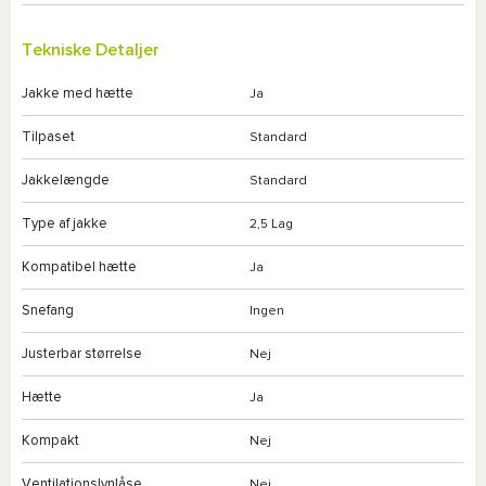
Tekniske Detaljer
Jakke med hætte
Ja
Tilpaset
Standard
Jakkelængde
Standard
Type af jakke
2,5 Lag
Kompatibel hætte
Ja
Snefang
Ingen
Justerbar størrelse
Nej
Hætte
Ja
Kompakt
Nej
Ventilationslynlåse
Nej