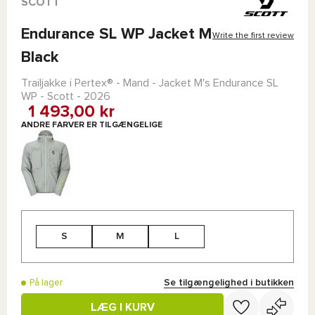
SCOTT
Endurance SL WP Jacket M
Write the first review
Black
Trailjakke i
Pertex®
- Mand -
Jacket M's Endurance SL
WP - Scott
- 2026
1 493,00 kr
ANDRE FARVER ER TILGÆNGELIGE
S
M
L
Se tilgængelighed i butikken
På lager
LÆG I KURV