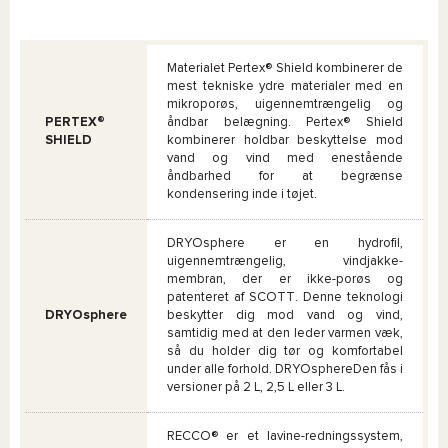
Materialet Pertex® Shield kombinerer de
mest tekniske ydre materialer med en
mikroporøs, uigennemtrængelig og
PERTEX®
åndbar belægning. Pertex® Shield
SHIELD
kombinerer holdbar beskyttelse mod
vand og vind med enestående
åndbarhed for at begrænse
kondensering inde i tøjet.
DRYOsphere er en hydrofil,
uigennemtrængelig, vindjakke-
membran, der er ikke-porøs og
patenteret af SCOTT. Denne teknologi
DRYOsphere
beskytter dig mod vand og vind,
samtidig med at den leder varmen væk,
så du holder dig tør og komfortabel
under alle forhold. DRYOsphereDen fås i
versioner på 2 L, 2,5 L eller 3 L.
RECCO® er et lavine-redningssystem,