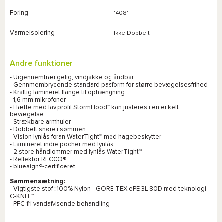
Foring
14081
Varmeisolering
Ikke Dobbelt
Andre funktioner
- Uigennemtrængelig, vindjakke og åndbar
- Gennmembrydende standard pasform for større bevægelsesfrihed
- Kraftig lamineret flange til ophængning
- 1,6 mm mikrofoner
- Hætte med lav profil StormHood™ kan justeres i en enkelt
bevægelse
- Strækbare armhuler
- Dobbelt snøre i sømmen
- Vislon lynlås foran WaterTight™ med hagebeskytter
- Lamineret indre pocher med lynlås
- 2 store håndlommer med lynlås WaterTight™
- Reflektor RECCO®
- bluesign®-certificeret
Sammensætning:
- Vigtigste stof : 100% Nylon - GORE-TEX ePE 3L 80D med teknologi
C-KNIT™
- PFC-fri vandafvisende behandling