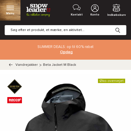
Menu
Kontakt
Konto
Indkøbskurv
SUMMER DEALS: op til 60% rabat
Opdag
Vandrejakker
>
Beta Jacket M Black
Øko-overvejet