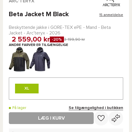
ARC'TERYX
Beta Jacket M Black
15 anmeldelse
Beskyttende jakke i
GORE-TEX ePE
- Mand -
Beta
Jacket - Arc'teryx
- 2026
2 559,00 kr
-20%
3 199,90 kr
ANDRE FARVER ER TILGÆNGELIGE
XL
Se tilgængelighed i butikken
På lager
LÆG I KURV