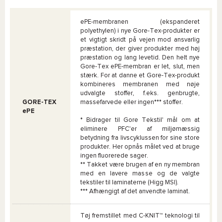
ePE-membranen (ekspanderet
polyethylen) i nye Gore-Tex-produkter er
et vigtigt skridt på vejen mod ansvarlig
præstation, der giver produkter med høj
præstation og lang levetid. Den helt nye
Gore-Tex ePE-membran er let, slut, men
stærk. For at danne et Gore-Tex-produkt
kombineres membranen med nøje
udvalgte stoffer, f.eks. genbrugte,
GORE-TEX
massefarvede eller ingen*** stoffer.
ePE
* Bidrager til Gore Tekstil' mål om at
eliminere PFC'er af miljømæssig
betydning fra livscyklussen for sine store
produkter. Her opnås målet ved at bruge
ingen fluorerede sager.
** Takket være brugen af en ny membran
med en lavere masse og de valgte
tekstiler til laminaterne (Higg MSI).
*** Afhængigt af det anvendte laminat.
Tøj fremstillet med C-KNIT™ teknologi til