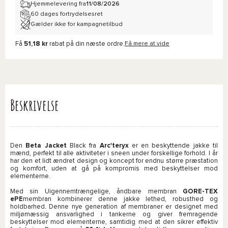
Hjemmelevering fra
11/08/2026
60 dages fortrydelsesret
Gælder ikke for kampagnetilbud
Få
51,18 kr
rabat på din næste ordre.
Få mere at vide
Beskrivelse
Den
Beta Jacket
Black fra
Arc'teryx
er en beskyttende jakke til
mænd, perfekt til alle aktiviteter i sneen under forskellige forhold. I år
har den et lidt ændret design og koncept for endnu større præstation
og komfort, uden at gå på kompromis med beskyttelser mod
elementerne.
Med sin Uigennemtrængelige, åndbare membran
GORE-TEX
ePE
membran kombinerer denne jakke lethed, robusthed og
holdbarhed. Denne nye generation af membraner er designet med
miljømæssig ansvarlighed i tankerne og giver fremragende
beskyttelser mod elementerne, samtidig med at den sikrer effektiv