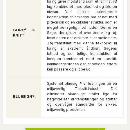
foring giver modstand som et laminat i 3
lag kombineret med blødhed og fald på
niveau. Den unikke, patenterede
konstruktion af laminater har et net med
præcision og en cirkulær struktur, som er
meget behagelig mod huden. Det er en
GORE® C-
Sage, der glider let over andre lag tøj,
KNIT™
hvad enten det er første eller mellemste.
Tøj fremstillet med denne teknologi til
foring er ekstremt åndbart. Sagens
lethed og den luftige konstruktion af
foringen kombineret med en specifik
lamineringsproces gør, at sveden lettere
kan passere og slippe ud.
Systemet bluesign® er løsningen på en
miljøvenlig Tekstil-industri. Det
eliminerer skadelige stoffer lige fra
BLUESIGN®.
begyndelsen af fremstillingen og sætter
og overvåger standarder for sikker,
miljøvenlig produktion.