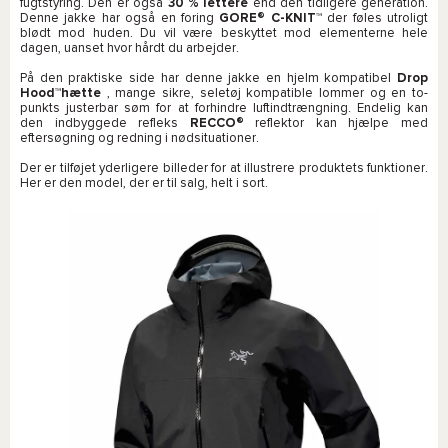
fugtstyring. Den er også
30 % lettere
end den tidligere generation.
Denne jakke har også en foring
GORE® C-KNIT™
der føles utroligt
blødt mod huden. Du vil være beskyttet mod elementerne hele
dagen, uanset hvor hårdt du arbejder.
På den praktiske side har denne jakke en hjelm kompatibel
Drop
Hood™hætte
, mange sikre, seletøj kompatible lommer og en to-
punkts justerbar søm for at forhindre luftindtrængning. Endelig kan
den indbyggede refleks
RECCO®
reflektor kan hjælpe med
eftersøgning og redning i nødsituationer.
Der er tilføjet yderligere billeder for at illustrere produktets funktioner.
Her er den model, der er til salg, helt i sort.