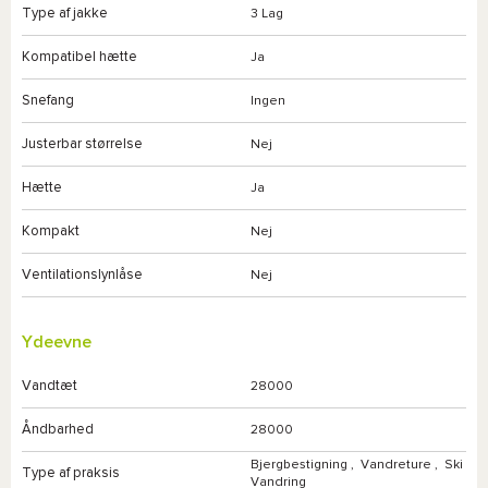
Type af jakke
3 Lag
Kompatibel hætte
Ja
Snefang
Ingen
Justerbar størrelse
Nej
Hætte
Ja
Kompakt
Nej
Ventilationslynlåse
Nej
Ydeevne
Vandtæt
28000
Åndbarhed
28000
Bjergbestigning
,
Vandreture
,
Ski
Type af praksis
Vandring