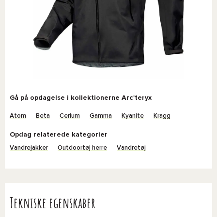
Gå på opdagelse i kollektionerne Arc'teryx
Atom
Beta
Cerium
Gamma
Kyanite
Kragg
Opdag relaterede kategorier
Vandrejakker
Outdoortøj herre
Vandretøj
Tekniske egenskaber