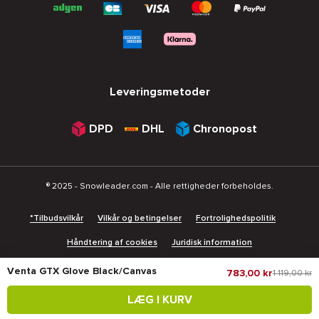
Leveringsmetoder
DPD
DHL
Chronopost
® 2025 - Snowleader.com - Alle rettigheder forbeholdes.
*Tilbudsvilkår
Vilkår og betingelser
Fortrolighedspolitik
Håndtering af cookies
Juridisk information
Venta GTX Glove Black/Canvas
783,00 kr
1 119,00 kr
Vores højdepunkter
LÆG I KURV
Oprydning
Black Friday
Julegaveideer