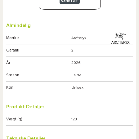
VANDTÆT
Almindelig
Mærke
Arc'teryx
Garanti
2
År
2026
Sæson
Falde
Køn
Unisex
Produkt Detaljer
Vægt (g)
123
Tekniske Detaljer