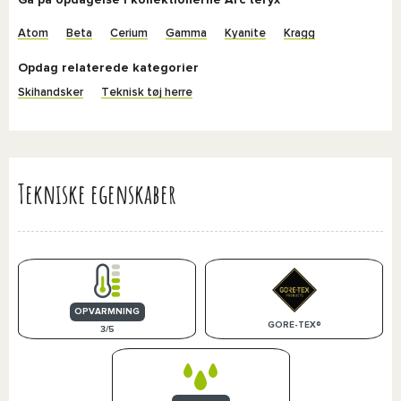
Gå på opdagelse i kollektionerne Arc'teryx
Atom
Beta
Cerium
Gamma
Kyanite
Kragg
Opdag relaterede kategorier
Skihandsker
Teknisk tøj herre
Tekniske egenskaber
OPVARMNING
GORE-TEX®
3/5