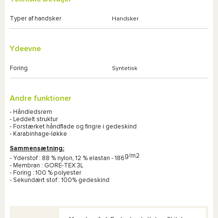
Typer af handsker
Handsker
Ydeevne
Foring
Syntetisk
Andre funktioner
- Håndledsrem
- Leddelt struktur
- Forstærket håndflade og fingre i gedeskind
- Karabinhage-løkke
Sammensætning:
g/m2
- Yderstof : 88 % nylon, 12 % elastan - 186
- Membran : GORE-TEX 3L
- Foring : 100 % polyester
- Sekundært stof : 100% gedeskind