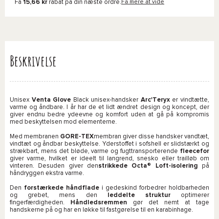
Få
15,66 kr
rabat på din næste ordre.
Få mere at vide
Beskrivelse
Unisex
Venta Glove
Black unisex-handsker
Arc'Teryx
er vindtætte,
varme og åndbare. I år har de et lidt ændret design og koncept, der
giver endnu bedre ydeevne og komfort uden at gå på kompromis
med beskyttelsen mod elementerne.
Med membranen
GORE-TEX
membran giver disse handsker vandtæt,
vindtæt og åndbar beskyttelse. Yderstoffet i sofshell er slidstærkt og
strækbart, mens det bløde, varme og fugttransporterende
fleecefor
giver varme, hvilket er ideelt til langrend, snesko eller trailløb om
vinteren. Desuden giver den
strikkede Octa® Loft-isolering
på
håndryggen ekstra varme.
Den
forstærkede håndflade
i gedeskind forbedrer holdbarheden
og grebet, mens den
leddelte struktur
optimerer
fingerfærdigheden.
Håndledsremmen
gør det nemt at tage
handskerne på og har en løkke til fastgørelse til en karabinhage.