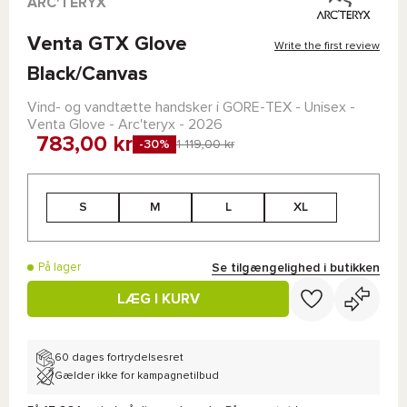
ARC'TERYX
Venta GTX Glove
Write the first review
Black/Canvas
Vind- og vandtætte handsker i
GORE-TEX
- Unisex -
Venta Glove - Arc'teryx
- 2026
783,00 kr
-30%
1 119,00 kr
S
M
L
XL
Se tilgængelighed i butikken
På lager
LÆG I KURV
60 dages fortrydelsesret
Gælder ikke for kampagnetilbud