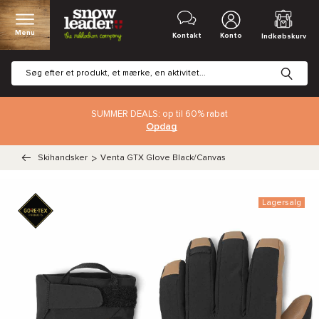
Menu
Kontakt
Konto
Indkøbskurv
SUMMER DEALS: op til 60% rabat
Opdag
Skihandsker
>
Venta GTX Glove Black/Canvas
Lagersalg