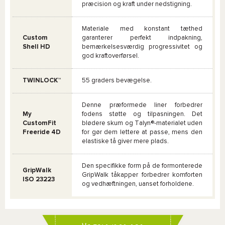
præcision og kraft under nedstigning.
Materiale med konstant tæthed
Custom
garanterer perfekt indpakning,
Shell HD
bemærkelsesværdig progressivitet og
god kraftoverførsel.
TWINLOCK™
55 graders bevægelse.
Denne præformede liner forbedrer
My
fodens støtte og tilpasningen. Det
CustomFit
blødere skum og Talyn®-materialet uden
Freeride 4D
for gør dem lettere at passe, mens den
elastiske tå giver mere plads.
Den specifikke form på de formonterede
GripWalk
GripWalk tåkapper forbedrer komforten
ISO 23223
og vedhæftningen, uanset forholdene.