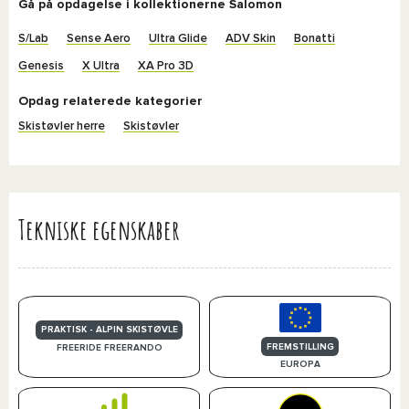
Gå på opdagelse i kollektionerne Salomon
S/Lab
Sense Aero
Ultra Glide
ADV Skin
Bonatti
Genesis
X Ultra
XA Pro 3D
Opdag relaterede kategorier
Skistøvler herre
Skistøvler
Tekniske egenskaber
PRAKTISK - ALPIN SKISTØVLE
FREMSTILLING
FREERIDE FREERANDO
EUROPA