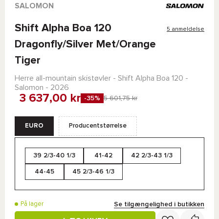
SALOMON
Shift Alpha Boa 120
5 anmeldelse
Dragonfly/Silver Met/Orange
Tiger
Herre all-mountain skistøvler -
Shift Alpha Boa 120 -
Salomon
- 2026
3 637,00 kr
-35%
5 601,75 kr
EURO
Producentstørrelse
39 2/3-40 1/3
41-42
42 2/3-43 1/3
44-45
45 2/3-46 1/3
Se tilgængelighed i butikken
På lager