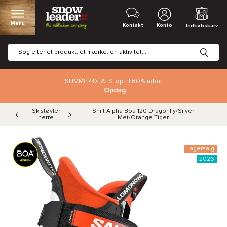
Menu
Kontakt
Konto
Indkøbskurv
SUMMER DEALS: op til 60% rabat
Opdag
Skistøvler
Shift Alpha Boa 120 Dragonfly/Silver
>
herre
Met/Orange Tiger
Lagersalg
2026