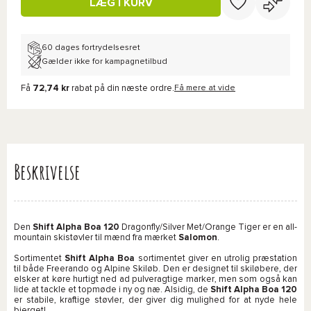
LÆG I KURV
60 dages fortrydelsesret
Gælder ikke for kampagnetilbud
Få
72,74 kr
rabat på din næste ordre.
Få mere at vide
Beskrivelse
Den
Shift Alpha Boa 120
Dragonfly/Silver Met/Orange Tiger er en all-
mountain skistøvler til mænd fra mærket
Salomon
.
Sortimentet
Shift Alpha Boa
sortimentet giver en utrolig præstation
til både Freerando og Alpine Skiløb. Den er designet til skiløbere, der
elsker at køre hurtigt ned ad pulveragtige marker, men som også kan
lide at tackle et topmøde i ny og næ. Alsidig, de
Shift Alpha Boa 120
er stabile, kraftige støvler, der giver dig mulighed for at nyde hele
bjerget!