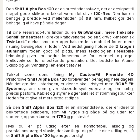
Den
Shift Alpha Boa 120
er en præstationsstøvle, der er designet til
meget gode skiløbere takket være det stive
120-flex
. Den har en
behagelig bredde ved mellemfoden på
98 mm
, hvilket gør den
behagelig at have på hele dagen.
Til dine Freerando-ture finder du en
GripWalksål, mere fleksible
SensiFitindsatser
til direkte kraftoverførsel og en Ski/Walk-mekanisk
TwinLock™
mekanisme, der øger halskædens mobilitet for en mere
naturlig bevægelse af foden. Ved nedstigning holder de
2 kroge i
aluminium
foden godt på plads, mens teknologien
Freespine
teknologi giver en bedre fornemmelse for terrænet og øget
kraftoverførsel for enestående præstation. Det bedste fra Alpine
Skiløb og Ski Vandring i en enkelt støvle!
Takket være dens foring
My CustomFit Freeride 4D
Pro
forbliver
Shift Alpha Boa 120
forbliver den behagelig hele dagen!
Når det gælder justeringen, er denne sko udstyret med
BOA® Fit
System
system, som giver skræddersyet ydeevne og en hurtig,
præcis pasform. Kablet og styrene øger antallet af stramningspunkter
i foden for at give et mere præcist tilpas.
Så den
Shift Alpha Boa 120
er en allroundstøvle, der er ideel til
bekræftede skiløbere, som vil hygge sig både på og uden for
sporene, og som kun vejer
1750 g
pr. støvle!
Hvis du er på udkig efter en komfortabel, alsidig og
præstationspræget støvle, der kan følge dig på alle dine udflugter, så
er
Shift Alpha Boa 120
lige noget for dig!