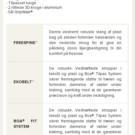
- Tilpasset tunge
- 2 nittede 3D-kroge i aluminium
- Sål GripWalk®
Denne ekstremt robuste stang af plast
bag på støvlen forbinder halskæden og
FREESPINE™
den nederste skrog for at give en
pålidelig dosis Bjergbestigning til din
komfort på freeride.
De robuste Vedhæftede stropper i
tekstil og plast og Boa® Tilpas System
sikrer fremragende støtte til hælen og
EXOBELT™
forhindrer dannelse af vabler under
klatring, samtidig med at de garanterer
præcision og kraft under nedstigning.
De robuste Vedhæftede stropper i
tekstil og plast og Boa® Tilpas System
BOA® FIT
sikrer fremragende støtte til hælen og
SYSTEM
forhindrer dannelse af vabler under
klatring, samtidig med at de garanterer