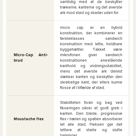
samtidig med at de beskytter
trækerne, kanterne og det øverste
ark mod stød og skader uden for.
micro cap er en hybrid
konstruktion, der kombinerer en
førsteklasses sandwich
konstruktion med lette, holdbare
byggehætter. Takket være
Micro-Cap Anti-
mikrofonen giver sandwich
brud
konstruktionen enestående
kanthold og vridningsstabilitet,
mens det øverste ark delvist
dækker kanten og beskytter den
skrøbelige kant, der ellers kunne
flosse af i tilfælde af stød.
Stabiliteten foran og bag ved
fikseringen sikrer et godt greb i
kanten. Den bløde, progressive
Moustache flex
flex i hælen og spatlen absorberer
let alle stød. Fleksen gør det
lettere at starte og slutte
bøjninger.