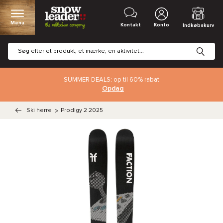
Menu
Kontakt
Konto
Indkøbskurv
SUMMER DEALS: op til 60% rabat
Opdag
Ski herre
>
Prodigy 2 2025