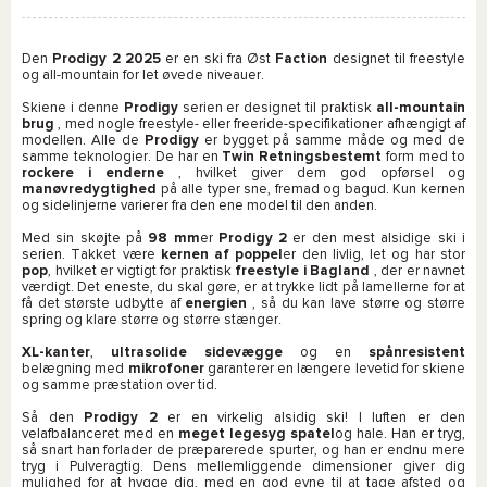
Den
Prodigy 2 2025
er en ski fra Øst
Faction
designet til freestyle
og all-mountain for let øvede niveauer.
Skiene i denne
Prodigy
serien er designet til praktisk
all-mountain
brug
, med nogle freestyle- eller freeride-specifikationer afhængigt af
modellen. Alle de
Prodigy
er bygget på samme måde og med de
samme teknologier. De har en
Twin Retningsbestemt
form med to
rockere i enderne
, hvilket giver dem god opførsel og
manøvredygtighed
på alle typer sne, fremad og bagud. Kun kernen
og sidelinjerne varierer fra den ene model til den anden.
Med sin skøjte på
98 mm
er
Prodigy 2
er den mest alsidige ski i
serien. Takket være
kernen af poppel
er den livlig, let og har stor
pop
, hvilket er vigtigt for praktisk
freestyle i Bagland
, der er navnet
værdigt. Det eneste, du skal gøre, er at trykke lidt på lamellerne for at
få det største udbytte af
energien
, så du kan lave større og større
spring og klare større og større stænger.
XL-kanter
,
ultrasolide sidevægge
og en
spånresistent
belægning med
mikrofoner
garanterer en længere levetid for skiene
og samme præstation over tid.
Så den
Prodigy 2
er en virkelig alsidig ski! I luften er den
velafbalanceret med en
meget legesyg spatel
og hale. Han er tryg,
så snart han forlader de præparerede spurter, og han er endnu mere
tryg i Pulveragtig. Dens mellemliggende dimensioner giver dig
mulighed for at hygge dig, med en god evne til at tage afsted og