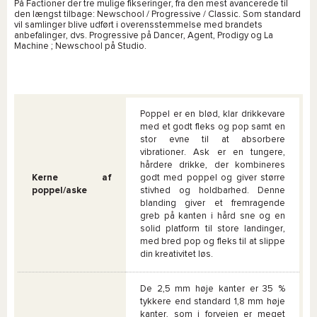
På Factioner der tre mulige fikseringer, fra den mest avancerede til
den længst tilbage: Newschool / Progressive / Classic. Som standard
vil samlinger blive udført i overensstemmelse med brandets
anbefalinger, dvs. Progressive på Dancer, Agent, Prodigy og La
Machine ; Newschool på Studio.
Poppel er en blød, klar drikkevare
med et godt fleks og pop samt en
stor evne til at absorbere
vibrationer. Ask er en tungere,
hårdere drikke, der kombineres
Kerne af
godt med poppel og giver større
poppel/aske
stivhed og holdbarhed. Denne
blanding giver et fremragende
greb på kanten i hård sne og en
solid platform til store landinger,
med bred pop og fleks til at slippe
din kreativitet løs.
De 2,5 mm høje kanter er 35 %
tykkere end standard 1,8 mm høje
kanter, som i forvejen er meget