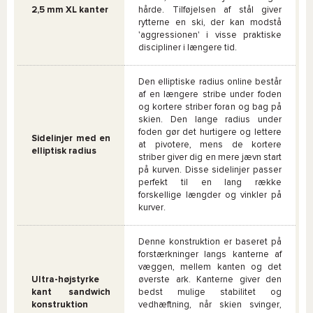
2,5 mm XL kanter
hårde. Tilføjelsen af stål giver
rytterne en ski, der kan modstå
'aggressionen' i visse praktiske
discipliner i længere tid.
Den elliptiske radius online består
af en længere stribe under foden
og kortere striber foran og bag på
skien. Den lange radius under
foden gør det hurtigere og lettere
Sidelinjer med en
at pivotere, mens de kortere
elliptisk radius
striber giver dig en mere jævn start
på kurven. Disse sidelinjer passer
perfekt til en lang række
forskellige længder og vinkler på
kurver.
Denne konstruktion er baseret på
forstærkninger langs kanterne af
væggen, mellem kanten og det
Ultra-højstyrke
øverste ark. Kanterne giver den
kant sandwich
bedst mulige stabilitet og
konstruktion
vedhæftning, når skien svinger,