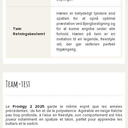
Hælen er betydeligt tyndere end
spatlen for at opnå optimal
præstation ved Bjergbestigning og
Twin
for at kunne angribe under alle
Retningsbestemt
forhold. Hælen på twin er en
invitation til en legende, freestyle
stil, der gør skiferien perfekt
tilgængelig.
Team-test
Le
Prodigy 2 2025
garde le même esprit que les années
précédentes : du fun et de la polyvalence. Agréable en neige fraîche
pas trop profonde, à l'aise en freestyle, son comportement est très
joueur notamment en spatule et talon, parfait pour apprendre les
butters et le switch.