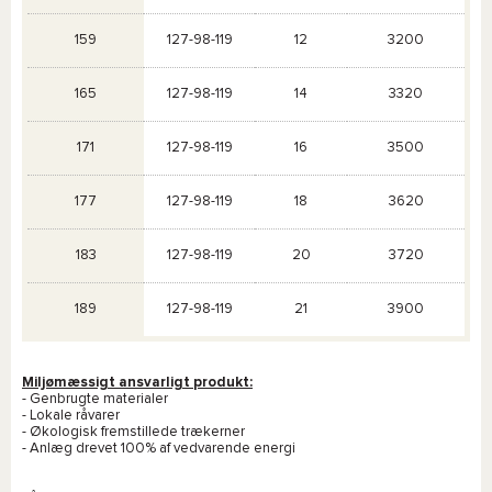
159
127-98-119
12
3200
165
127-98-119
14
3320
171
127-98-119
16
3500
177
127-98-119
18
3620
183
127-98-119
20
3720
189
127-98-119
21
3900
Miljømæssigt ansvarligt produkt:
- Genbrugte materialer
- Lokale råvarer
- Økologisk fremstillede trækerner
- Anlæg drevet 100% af vedvarende energi