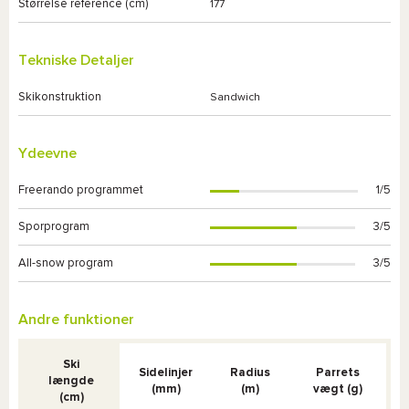
Størrelse reference (cm)
177
Tekniske Detaljer
Skikonstruktion
Sandwich
Ydeevne
Freerando programmet
1/5
Sporprogram
3/5
All-snow program
3/5
Andre funktioner
Ski
Sidelinjer
Radius
Parrets
længde
(mm)
(m)
vægt (g)
(cm)