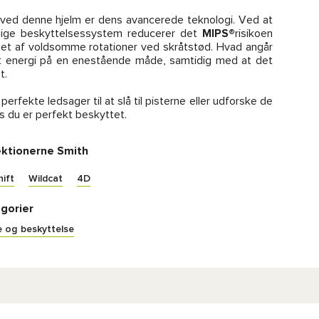
 ved denne hjelm er dens avancerede teknologi. Ved at
urlige beskyttelsessystem reducerer det
MIPS®
risikoen
get af voldsomme rotationer ved skråtstød. Hvad angår
t energi på en enestående måde, samtidig med at det
t.
perfekte ledsager til at slå til pisterne eller udforske de
du er perfekt beskyttet.
ektionerne Smith
hift
Wildcat
4D
gorier
e og beskyttelse