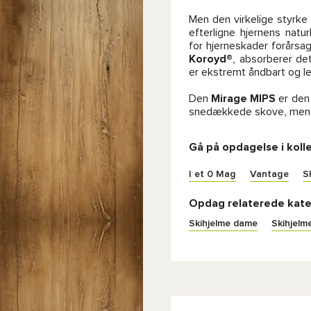
Men den virkelige styrke
efterligne hjernens nat
for hjerneskader forårsa
Koroyd®
, absorberer de
er ekstremt åndbart og le
Den
Mirage MIPS
er den 
snedækkede skove, mens 
Gå på opdagelse i koll
I et 0 Mag
Vantage
S
Opdag relaterede kate
Skihjelme dame
Skihjelm