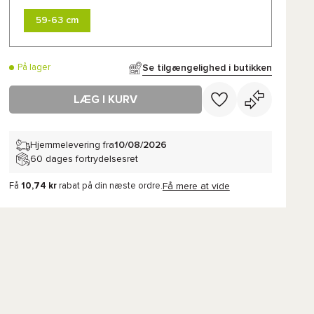
59-63 cm
Se tilgængelighed i butikken
På lager
LÆG I KURV
Hjemmelevering fra
10/08/2026
60 dages fortrydelsesret
Få
10,74 kr
rabat på din næste ordre.
Få mere at vide