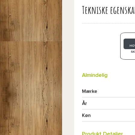
Tekniske egenska
HO
SK
Almindelig
Mærke
År
Køn
Produkt Detaljer