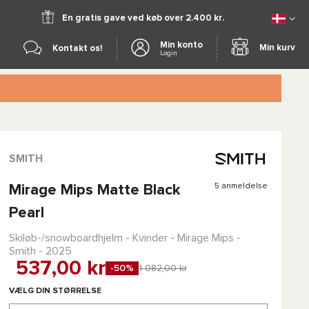
En gratis gave ved køb over 2.400 kr.
Min konto
Min kurv
Kontakt os!
Login
SMITH
5 anmeldelse
Mirage Mips Matte Black
Pearl
Skiløb-/snowboardhjelm - Kvinder -
Mirage Mips -
Smith
- 2025
537,00 kr
-50%
1 082,00 kr
VÆLG DIN STØRRELSE