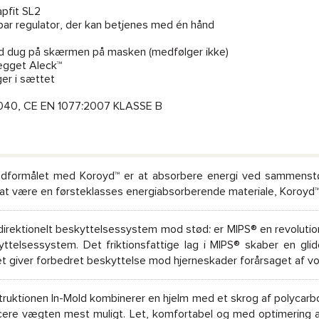
apfit SL2
bar regulator, der kan betjenes med én hånd
od dug på skærmen på masken (medfølger ikke)
ægget Aleck™
er i sættet
40, CE EN 1077:2007 KLASSE B
dformålet med Koroyd™ er at absorbere energi ved sammenstø
at være en førsteklasses energiabsorberende materiale, Koroyd™ 
direktionelt beskyttelsessystem mod stød: er MIPS® en revolution
yttelsessystem. Det friktionsfattige lag i MIPS® skaber en gl
et giver forbedret beskyttelse mod hjerneskader forårsaget af v
ruktionen In-Mold kombinerer en hjelm med et skrog af polycarb
cere vægten mest muligt. Let, komfortabel og med optimering a