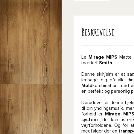
Beskrivelse
Le
Mirage MIPS
Matte B
mærket
Smith
.
Denne skihjelm er et san
ledsage dig på alle di
Mold
kombination med en
en perfekt og personlig 
Derudover er denne hje
til din yndlingsmusik, m
forhold er
Mirage MIP
system
, der kan juster
vejrforholdene. Og for 
medfølger der en
transp