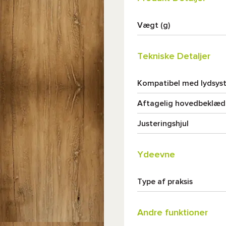
Vægt (g)
Tekniske Detaljer
Kompatibel med lydsys
Aftagelig hovedbeklæd
Justeringshjul
Ydeevne
Type af praksis
Andre funktioner