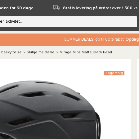
nden for 60 dage
Gratis levering på ordrer over 1.500 kr.
Opdag
SUMMER DEALS: op til 60% rabat
 beskyttelse
Skihjelme dame
Mirage Mips Matte Black Pearl
>
>
Lagersalg