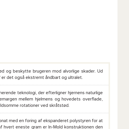
d og beskytte brugeren mod alvorlige skader. Ud
er det også ekstremt åndbart og ultralet.
erende teknologi, der efterligner hjernens naturlige
idemargen mellem hjelmens og hovedets overflade,
oldsomme rotationer ved skråtstød.
onat med en foring af ekspanderet polystyren for at
f hvert eneste gram er In-Mold konstruktionen den