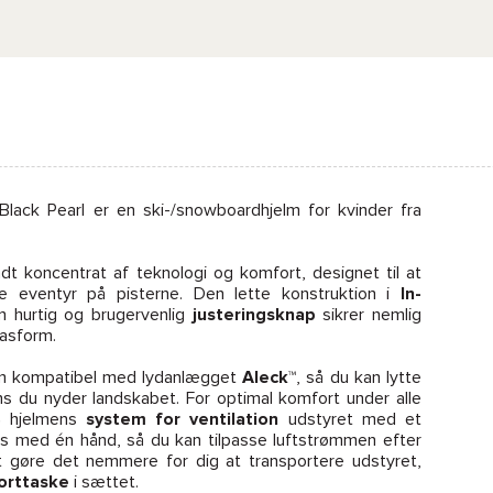
lack Pearl er en ski-/snowboardhjelm for kvinder fra
dt koncentrat af teknologi og komfort, designet til at
ne eventyr på pisterne. Den lette konstruktion i
In-
 hurtig og brugervenlig
justeringsknap
sikrer nemlig
pasform.
lm kompatibel med lydanlægget
Aleck™
, så du kan lytte
ens du nyder landskabet. For optimal komfort under alle
S
hjelmens
system for ventilation
udstyret med et
es med én hånd, så du kan tilpasse luftstrømmen efter
at gøre det nemmere for dig at transportere udstyret,
orttaske
i sættet.