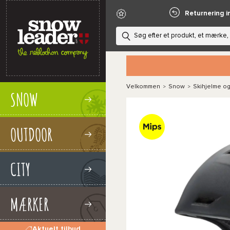
Returnering i
Velkommen
Snow
Skihjelme og
>
>
SNOW
OUTDOOR
CITY
MÆRKER
Aktuelt tilbud