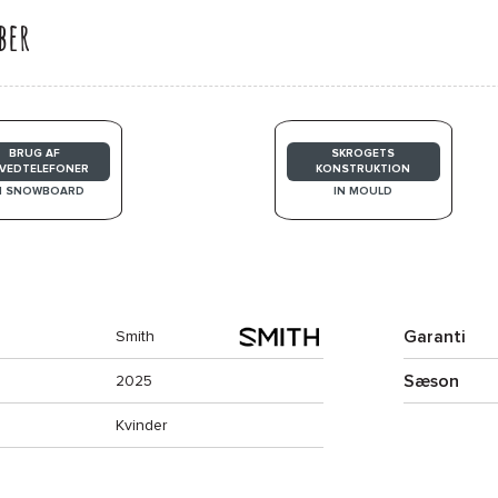
ber
BRUG AF
SKROGETS
VEDTELEFONER
KONSTRUKTION
I SNOWBOARD
IN MOULD
Garanti
Smith
Sæson
2025
Kvinder