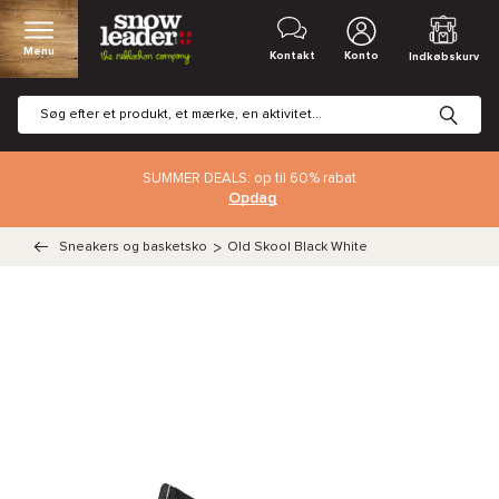
Menu
Kontakt
Konto
Indkøbskurv
SUMMER DEALS: op til 60% rabat
Opdag
Sneakers og basketsko
>
Old Skool Black White