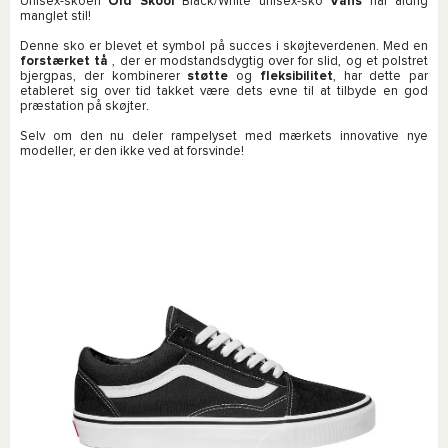
Unisex-skoen
Old Skool
Black/White unisex-sko
Vans
har aldrig
manglet stil!
Denne sko er blevet et symbol på succes i skøjteverdenen. Med en
forstærket tå
, der er modstandsdygtig over for slid, og et polstret
bjergpas, der kombinerer
støtte
og
fleksibilitet
, har dette par
etableret sig over tid takket være dets evne til at tilbyde en god
præstation på skøjter.
Selv om den nu deler rampelyset med mærkets innovative nye
modeller, er den ikke ved at forsvinde!