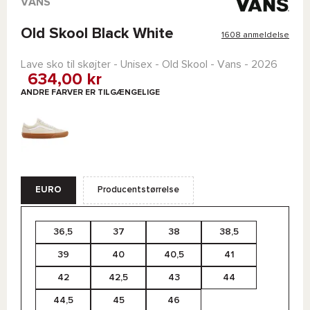
VANS
Old Skool Black White
1608 anmeldelse
Lave sko til skøjter - Unisex -
Old Skool - Vans
- 2026
634,00 kr
ANDRE FARVER ER TILGÆNGELIGE
EURO
Producentstørrelse
36,5
37
38
38,5
39
40
40,5
41
42
42,5
43
44
44,5
45
46