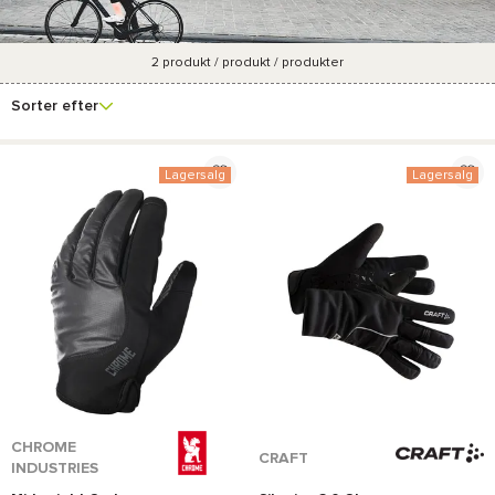
2
produkt / produkt / produkter
Se
Mærke
Pris
Køn
Forfremmelsesproce
flere
Sorter efter
filtre
Lagersalg
Lagersalg
CHROME
CRAFT
INDUSTRIES