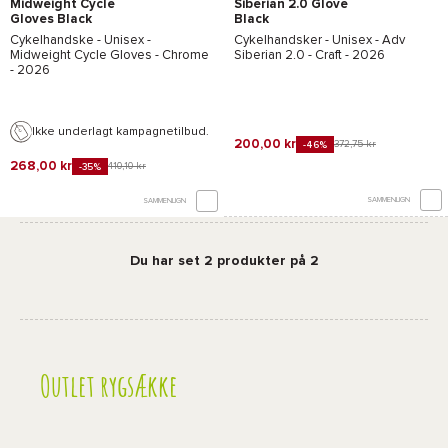
Midweight Cycle
Siberian 2.0 Glove
Gloves Black
Black
Cykelhandske - Unisex -
Cykelhandsker - Unisex -
Adv
Midweight Cycle Gloves - Chrome
Siberian 2.0 - Craft
- 2026
- 2026
Ikke underlagt kampagnetilbud.
200,00 kr
372,75 kr
-46%
268,00 kr
410,10 kr
-35%
SAMMENLIGN
SAMMENLIGN
Du har set 2 produkter på 2
Outlet rygsække