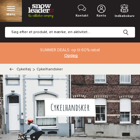
Menu
Kontakt
Konto
Indkøbskurv
SUMMER DEALS: op til 60% rabat
Opdag
Cykeltøj
>
Cykelhandsker
Cykelhandsker