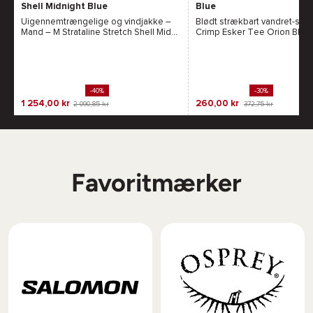
Shell Midnight Blue
Blue
Uigennemtrængelige og vindjakke –
Blødt strækbart vandret-shirt
Mand – M Strataline Stretch Shell Mid...
Crimp Esker Tee Orion Blue 
-40%
-30%
1 254,00 kr
260,00 kr
2 090,85 kr
372,75 kr
Favoritmærker