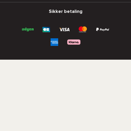
Sikker betaling
Leveringsmetoder
DPD
DHL
Chronopost
® 2025 - Snowleader.com - Alle rettigheder forbeholdes.
*Tilbudsvilkår
Vilkår og betingelser
Fortrolighedspolitik
Håndtering af cookies
Juridisk information