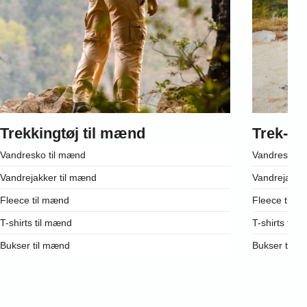
Trekkingtøj til mænd
Trek-tøj
Vandresko til mænd
Vandresko ti
Vandrejakker til mænd
Vandrejakker 
Fleece til mænd
Fleece til kv
T-shirts til mænd
T-shirts til k
Bukser til mænd
Bukser til kv