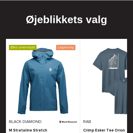
Øjeblikkets valg
Øko-overvejet
Lagersalg
BLACK DIAMOND
RAB
M Strataline Stretch
Crimp Esker Tee Orion