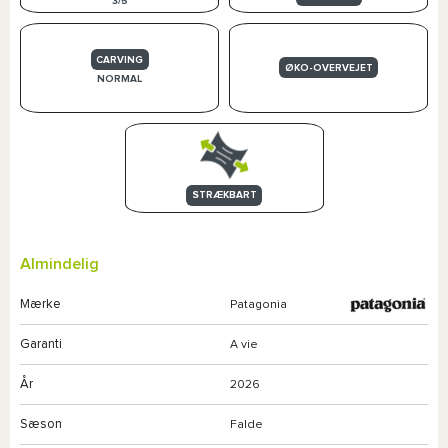
3/5
CARVING
ØKO-OVERVEJET
NORMAL
STRÆKBART
Almindelig
Mærke
Patagonia
Garanti
A vie
År
2026
Sæson
Falde