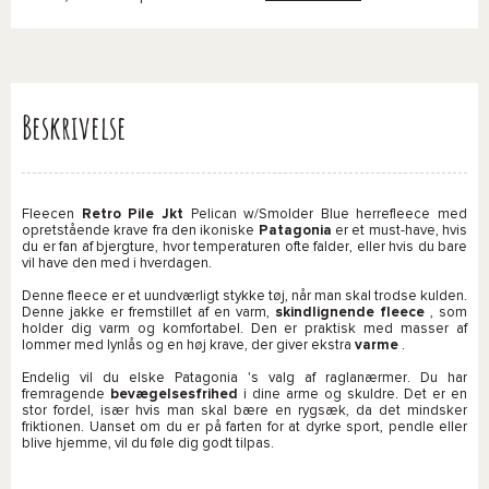
Beskrivelse
Fleecen
Retro Pile Jkt
Pelican w/Smolder Blue herrefleece med
opretstående krave fra den ikoniske
Patagonia
er et must-have, hvis
du er fan af bjergture, hvor temperaturen ofte falder, eller hvis du bare
vil have den med i hverdagen.
Denne fleece er et uundværligt stykke tøj, når man skal trodse kulden.
Denne jakke er fremstillet af en varm,
skindlignende
fleece
, som
holder dig varm og komfortabel. Den er praktisk med masser af
lommer med lynlås og en høj krave, der giver ekstra
varme
.
Endelig vil du elske Patagonia 's valg af raglanærmer. Du har
fremragende
bevægelsesfrihed
i dine arme og skuldre. Det er en
stor fordel, især hvis man skal bære en rygsæk, da det mindsker
friktionen. Uanset om du er på farten for at dyrke sport, pendle eller
blive hjemme, vil du føle dig godt tilpas.