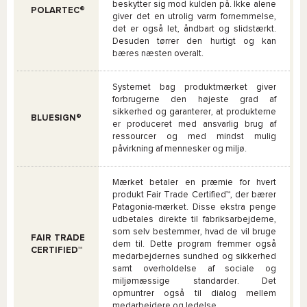
beskytter sig mod kulden på. Ikke alene
POLARTEC®
giver det en utrolig varm fornemmelse,
det er også let, åndbart og slidstærkt.
Desuden tørrer den hurtigt og kan
bæres næsten overalt.
Systemet bag produktmærket giver
forbrugerne den højeste grad af
sikkerhed og garanterer, at produkterne
BLUESIGN®
er produceret med ansvarlig brug af
ressourcer og med mindst mulig
påvirkning af mennesker og miljø.
Mærket betaler en præmie for hvert
produkt Fair Trade Certified™, der bærer
Patagonia-mærket. Disse ekstra penge
udbetales direkte til fabriksarbejderne,
som selv bestemmer, hvad de vil bruge
FAIR TRADE
dem til. Dette program fremmer også
CERTIFIED™
medarbejdernes sundhed og sikkerhed
samt overholdelse af sociale og
miljømæssige standarder. Det
opmuntrer også til dialog mellem
medarbejdere og ledelse.