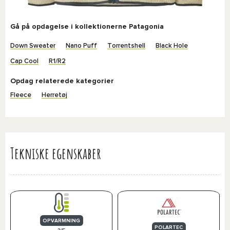
Gå på opdagelse i kollektionerne Patagonia
Down Sweater
Nano Puff
Torrentshell
Black Hole
Cap Cool
R1/R2
Opdag relaterede kategorier
Fleece
Herretøj
Tekniske egenskaber
OPVARMNING
POLARTEC