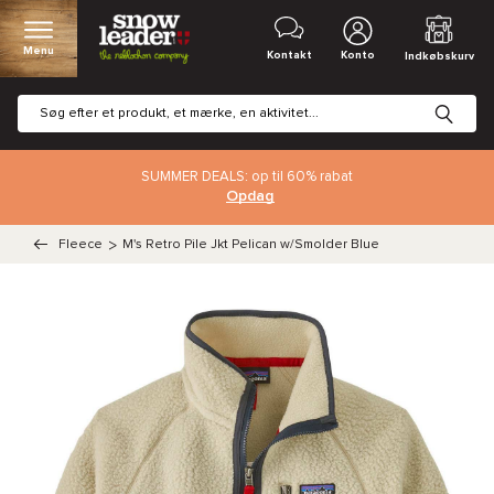
Menu
Kontakt
Konto
Indkøbskurv
SUMMER DEALS: op til 60% rabat
Opdag
Fleece
>
M's Retro Pile Jkt Pelican w/Smolder Blue