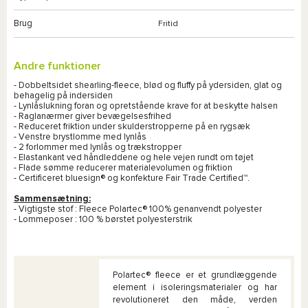
Brug
Fritid
Andre funktioner
- Dobbeltsidet shearling-fleece, blød og fluffy på ydersiden, glat og
behagelig på indersiden
- Lynlåslukning foran og opretstående krave for at beskytte halsen
- Raglanærmer giver bevægelsesfrihed
- Reduceret friktion under skulderstropperne på en rygsæk
- Venstre brystlomme med lynlås
- 2 forlommer med lynlås og trækstropper
- Elastankant ved håndleddene og hele vejen rundt om tøjet
- Flade sømme reducerer materialevolumen og friktion
- Certificeret bluesign® og konfekture Fair Trade Certified™.
Sammensætning:
- Vigtigste stof : Fleece Polartec® 100% genanvendt polyester
- Lommeposer : 100 % børstet polyesterstrik
Polartec® fleece er et grundlæggende
element i isoleringsmaterialer og har
revolutioneret den måde, verden