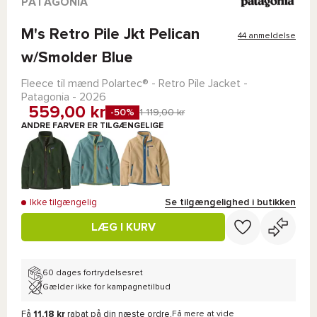
PATAGONIA
M's Retro Pile Jkt Pelican
44 anmeldelse
w/Smolder Blue
Fleece til mænd
Polartec®
-
Retro Pile Jacket -
Patagonia
- 2026
559,00 kr
-50%
1 119,00 kr
ANDRE FARVER ER TILGÆNGELIGE
Se tilgængelighed i butikken
Ikke tilgængelig
LÆG I KURV
60 dages fortrydelsesret
Gælder ikke for kampagnetilbud
Få
11,18 kr
rabat på din næste ordre.
Få mere at vide