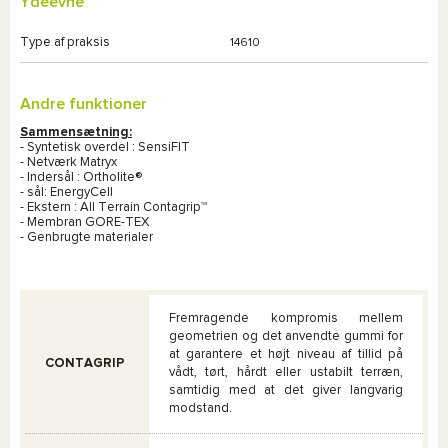
Ydeevne
Type af praksis
14610
Andre funktioner
Sammensætning:
- Syntetisk overdel : SensiFIT
- Netværk Matryx
- Indersål : Ortholite®
- sål: EnergyCell
- Ekstern : All Terrain Contagrip™
- Membran GORE-TEX
- Genbrugte materialer
Fremragende kompromis mellem
geometrien og det anvendte gummi for
at garantere et højt niveau af tillid på
CONTAGRIP
vådt, tørt, hårdt eller ustabilt terræn,
samtidig med at det giver langvarig
modstand.