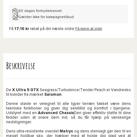
60 dages fortrydelsesret
Gælder ikke for kampagnetilbud
Få
17,16 kr
rabat på din næste ordre.
Få mere at vide
Beskrivelse
De
X Ultra 5 GTX
Seagrass/Turbulence/Tender Peach er Vandresko
til kvinder fra mærket
Salomon
.
Denne støvle er velegnet til alle typer terræn takket være dens
tekniske funktioner og giver dig selvtillid og komfort i bjergene.
Udstyret med en
Advanced Chassis
Den giver effektiv støtte til dine
fødder uden at snøre dem ind, så du får hjælp på vanskelige
nedstigninger.
Dens ultra-resistente overdel
Matryx
og dens stenvagt gør den til en
meget holdbar sko, der hjælper med at holde dig glad ved at