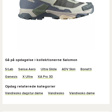
Gå på opdagelse i kollektionerne Salomon
S/Lab
Sense Aero
Ultra Glide
ADV Skin
Bonatti
Genesis
X Ultra
XA Pro 3D
Opdag relaterede kategorier
Vandresko dagstur dame
Vandresko
Vandresko dame