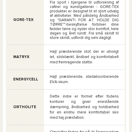
Fra sport i bjergene til udforskning af
caféer og kunstgallerier - GORE-TEX
produkter er designet til et stort udvalg
af aktiviteter. Med pålidelig Åndbarhed
GORE-TEX
og "GARANTI FOR AT HOLDE DIG
TØRRE™"-beskyttelse forbliver dine
fødder tørre og nyder stor komfort, hele
dagen og året rundt. Fra små skridt til
store skridt, udfordr dig selv dagligt.
Højt præsterende stof, der er utroligt
MATRYX
let, slidstærkt, åndbart og komfortabelt
med fremragende støtte.
Højt præsterende, stødabsorberende
ENERGYCELL
EVA-skum.
Dette indre er formet efter fodens
konturer og giver enestående
ORTHOLITE
dæmpning, åndbarhed og holdbarhed
for en endnu mere komfortabel sko
med høj præstation.