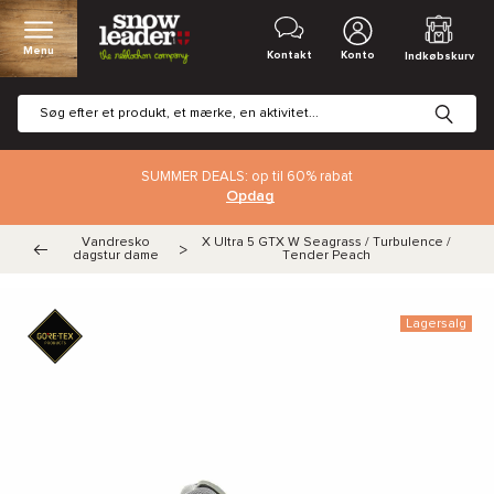
Menu
Kontakt
Konto
Indkøbskurv
SUMMER DEALS: op til 60% rabat
Opdag
Vandresko
X Ultra 5 GTX W Seagrass / Turbulence /
>
dagstur dame
Tender Peach
Lagersalg