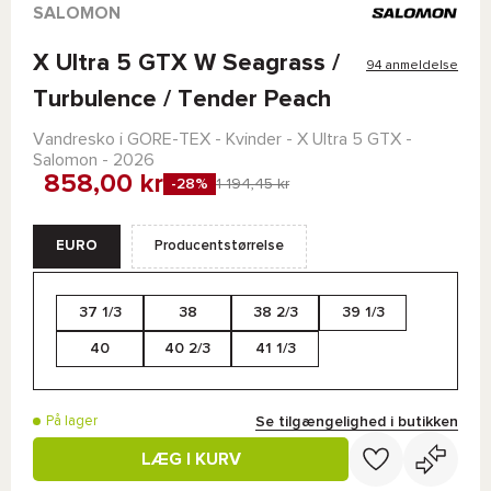
SALOMON
X Ultra 5 GTX W Seagrass /
94 anmeldelse
Turbulence / Tender Peach
Vandresko i
GORE-TEX
- Kvinder -
X Ultra 5 GTX -
Salomon
- 2026
858,00 kr
-28%
1 194,45 kr
EURO
Producentstørrelse
37 1/3
38
38 2/3
39 1/3
40
40 2/3
41 1/3
Se tilgængelighed i butikken
På lager
LÆG I KURV