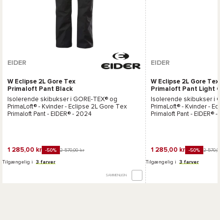
EIDER
EIDER
W Eclipse 2L Gore Tex
W Eclipse 2L Gore Tex
Primaloft Pant Black
Primaloft Pant Light 
Isolerende skibukser i
GORE-TEX®
og
Isolerende skibukser i
PrimaLoft®
- Kvinder -
Eclipse 2L Gore Tex
PrimaLoft®
- Kvinder -
Ec
Primaloft Pant - EIDER®
- 2024
Primaloft Pant - EIDER®
-
1 285,00 kr
1 285,00 kr
2 570,00 kr
2 570,0
-50%
-50%
Tilgængelig i
3 farver
Tilgængelig i
3 farver
SAMMENLIGN