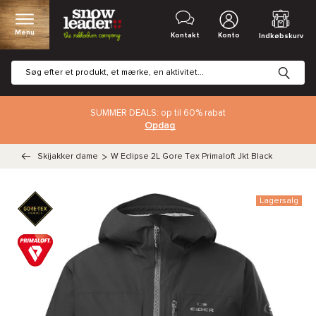
Menu
Kontakt
Konto
Indkøbskurv
SUMMER DEALS: op til 60% rabat
Opdag
Skijakker dame
>
W Eclipse 2L Gore Tex Primaloft Jkt Black
Lagersalg