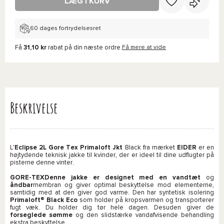
LÆG I KURV
60 dages fortrydelsesret
Få
31,10 kr
rabat på din næste ordre.
Få mere at vide
Beskrivelse
L'
Eclipse 2L Gore Tex Primaloft Jkt
Black fra mærket
EIDER
er en
højtydende teknisk jakke til kvinder, der er ideel til dine udflugter på
pisterne denne vinter.
GORE-TEXDenne jakke er designet med en
vandtæt
og
åndbar
membran og giver optimal beskyttelse mod elementerne,
samtidig med at den giver god varme.
Den har syntetisk isolering
Primaloft® Black Eco
som holder på kropsvarmen og transporterer
fugt væk. Du holder dig tør hele dagen. Desuden giver de
forseglede sømme
og den slidstærke vandafvisende behandling
ekstra beskyttelse.