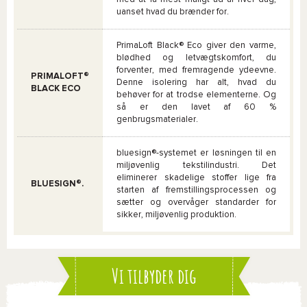
uanset hvad du brænder for.
PrimaLoft Black® Eco giver den varme,
blødhed og letvægtskomfort, du
forventer, med fremragende ydeevne.
PRIMALOFT®
Denne isolering har alt, hvad du
BLACK ECO
behøver for at trodse elementerne. Og
så er den lavet af 60 %
genbrugsmaterialer.
bluesign®-systemet er løsningen til en
miljøvenlig tekstilindustri. Det
eliminerer skadelige stoffer lige fra
BLUESIGN®.
starten af fremstillingsprocessen og
sætter og overvåger standarder for
sikker, miljøvenlig produktion.
Vi tilbyder dig