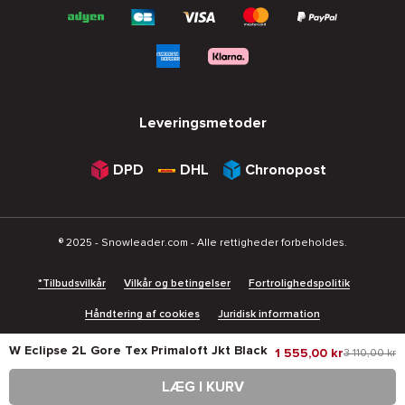
Leveringsmetoder
DPD
DHL
Chronopost
® 2025 - Snowleader.com - Alle rettigheder forbeholdes.
*Tilbudsvilkår
Vilkår og betingelser
Fortrolighedspolitik
Håndtering af cookies
Juridisk information
W Eclipse 2L Gore Tex Primaloft Jkt Black
1 555,00 kr
3 110,00 kr
Vores højdepunkter
LÆG I KURV
Oprydning
Black Friday
Julegaveideer