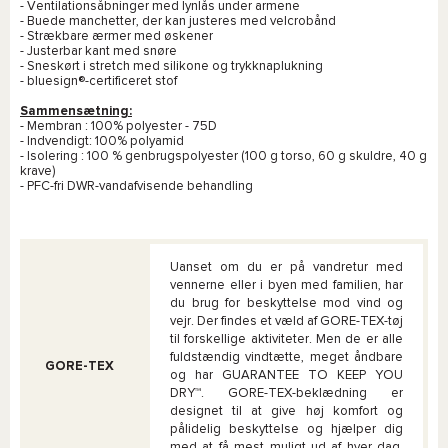
- Ventilationsåbninger med lynlås under armene
- Buede manchetter, der kan justeres med velcrobånd
- Strækbare ærmer med øskener
- Justerbar kant med snøre
- Sneskørt i stretch med silikone og trykknaplukning
- bluesign®-certificeret stof
Sammensætning:
- Membran : 100% polyester - 75D
- Indvendigt: 100% polyamid
- Isolering : 100 % genbrugspolyester (100 g torso, 60 g skuldre, 40 g
krave)
- PFC-fri DWR-vandafvisende behandling
Uanset om du er på vandretur med
vennerne eller i byen med familien, har
du brug for beskyttelse mod vind og
vejr. Der findes et væld af GORE-TEX-tøj
til forskellige aktiviteter. Men de er alle
fuldstændig vindtætte, meget åndbare
GORE-TEX
og har GUARANTEE TO KEEP YOU
DRY™. GORE-TEX-beklædning er
designet til at give høj komfort og
pålidelig beskyttelse og hjælper dig
med at få mest muligt ud af hver dag,