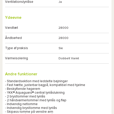
Ventilationslynlåse
Ja
Ydeevne
Vandtæt
28000
Åndbarhed
28000
Type af praksis
Ski
Varmeisolering
Dobbelt Varmt
Andre funktioner
- Standardsektion med leddelte bøjninger
- Fast hætte, justerbar bagpå, kompatibel med hjelme
- Beskyttende hagerem
- YKK® Aquaguard® central lynlåslukning
- 2 brystlommer med lynlås
- 2 håndvarmerlommer med lynlås og flap
- Indvendig netlomme
- Indvendig brystlomme med lynlås
- Skipass-lomme på venstre arm