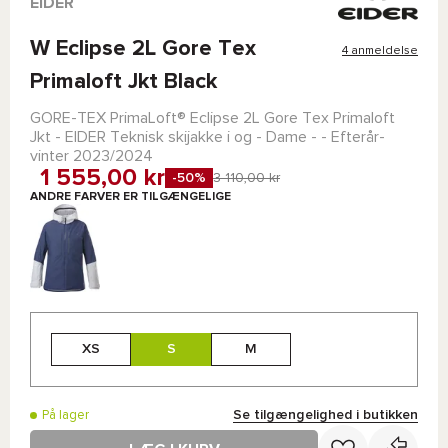
EIDER
W Eclipse 2L Gore Tex
4 anmeldelse
Primaloft Jkt Black
GORE-TEX
PrimaLoft®
Eclipse 2L Gore Tex Primaloft
Jkt - EIDER
Teknisk skijakke i og - Dame - - Efterår-
vinter 2023/2024
1 555,00 kr
-50%
3 110,00 kr
ANDRE FARVER ER TILGÆNGELIGE
XS
S
M
Se tilgængelighed i butikken
På lager