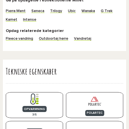
Gå på opdagelse i kollektionerne Millet
Pierra Ment
Seneca
Trilogy
Ubic
Wanaka
G Trek
Kamet
Intense
Opdag relaterede kategorier
Fleece vandring
Outdoortøj herre
Vandretøj
Tekniske egenskaber
OPVARMNING
POLARTEC
3/5