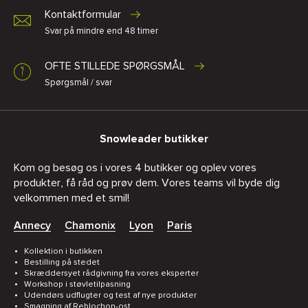
Kontaktformular
Svar på mindre end 48 timer
OFTE STILLEDE SPØRGSMÅL
Spørgsmål / svar
Snowleader butikker
Kom og besøg os i vores 4 butikker og oplev vores
produkter, få råd og prøv dem. Vores teams vil byde dig
velkommen med et smil!
Annecy
Chamonix
Lyon
Paris
Kollektion i butikken
Bestilling på stedet
Skræddersyet rådgivning fra vores eksperter
Workshop i støvletilpasning
Udendørs udflugter og test af nye produkter
Smagning af Reblochon-ost