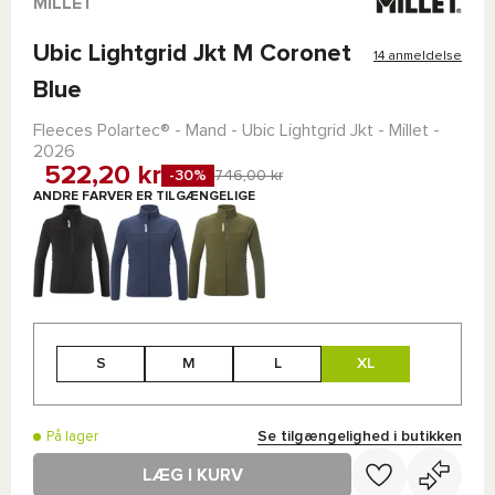
MILLET
Ubic Lightgrid Jkt M Coronet
14 anmeldelse
Blue
Fleeces
Polartec®
- Mand -
Ubic Lightgrid Jkt - Millet
-
2026
522,20 kr
-30%
746,00 kr
ANDRE FARVER ER TILGÆNGELIGE
S
M
L
XL
Se tilgængelighed i butikken
På lager
LÆG I KURV