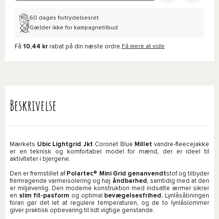
60 dages fortrydelsesret
Gælder ikke for kampagnetilbud
Få
10,44 kr
rabat på din næste ordre.
Få mere at vide
Beskrivelse
Mærkets
Ubic Lightgrid Jkt
Coronet Blue
Millet
vandre-fleecejakke
er en teknisk og komfortabel model for mænd, der er ideel til
aktiviteter i bjergene.
Den er fremstillet af
Polartec® Mini Grid genanvendt
stof og tilbyder
fremragende varmeisolering og høj
åndbarhed
, samtidig med at den
er miljøvenlig. Den moderne konstruktion med indsatte ærmer sikrer
en
slim fit-pasform
og optimal
bevægelsesfrihed.
Lynlåsåbningen
foran gør det let at regulere temperaturen, og de to lynlåslommer
giver praktisk opbevaring til lidt vigtige genstande.