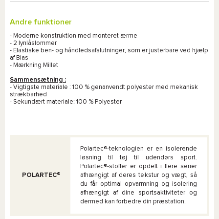
Andre funktioner
- Moderne konstruktion med monteret ærme
- 2 lynlåslommer
- Elastiske ben- og håndledsafslutninger, som er justerbare ved hjælp
af Bias
- Mærkning Millet
Sammensætning :
- Vigtigste materiale : 100 % genanvendt polyester med mekanisk
strækbarhed
- Sekundært materiale: 100 % Polyester
Polartec®-teknologien er en isolerende
løsning til tøj til udendørs sport.
Polartec®-stoffer er opdelt i flere serier
POLARTEC®
afhængigt af deres tekstur og vægt, så
du får optimal opvarmning og isolering
afhængigt af dine sportsaktiviteter og
dermed kan forbedre din præstation.