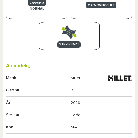
CARVING
ØKO-OVERVEJET
NORMAL
STRÆKBART
Almindelig
Mærke
Millet
Garanti
2
År
2026
Sæson
Forår
Køn
Mand