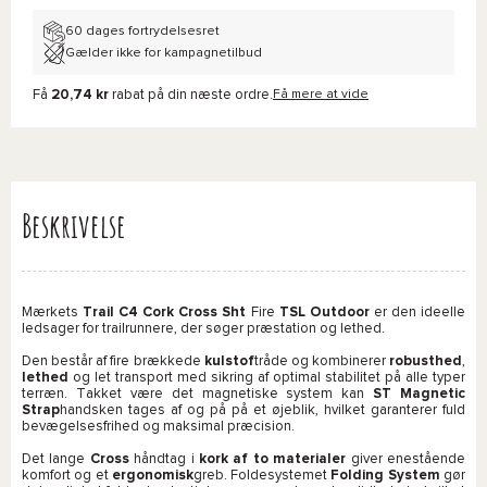
60 dages fortrydelsesret
Gælder ikke for kampagnetilbud
Få
20,74 kr
rabat på din næste ordre.
Få mere at vide
Beskrivelse
Mærkets
Trail C4 Cork Cross Sht
Fire
TSL Outdoor
er den ideelle
ledsager for trailrunnere, der søger præstation og lethed.
Den består af fire brækkede
kulstof
tråde og kombinerer
robusthed
,
lethed
og let transport med sikring af optimal stabilitet på alle typer
terræn. Takket være det magnetiske system kan
ST Magnetic
Strap
handsken tages af og på på et øjeblik, hvilket garanterer fuld
bevægelsesfrihed og maksimal præcision.
Det lange
Cross
håndtag i
kork af to materialer
giver enestående
komfort og et
ergonomisk
greb. Foldesystemet
Folding System
gør