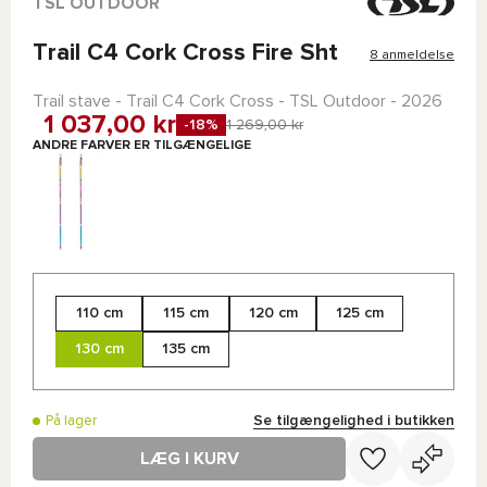
TSL OUTDOOR
Trail C4 Cork Cross Fire Sht
8 anmeldelse
Trail stave -
Trail C4 Cork Cross - TSL Outdoor
- 2026
1 037,00 kr
-18%
1 269,00 kr
ANDRE FARVER ER TILGÆNGELIGE
110 cm
115 cm
120 cm
125 cm
130 cm
135 cm
Se tilgængelighed i butikken
På lager
LÆG I KURV