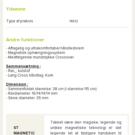
Ydeevne
Type af praksis
14612
Andre funktioner
- Aftagelig og ultrakomfortabel håndledsrem
- Magnetisk ophængningssystem
- Medfølgende mundstykke Crossover
Sammensætning :
- Rør_: kulstof
- Lang Cross håndtag: Kork
Dimension :
- Sammenfoldet størrelse: 38 cm (i størrelse 115 cm)
- Rørdiameter: 16/14/14/14 mm
- Skive diameter: 35 mm
Takket være den magiske, legende og
ST
unikke magnetiske teknologi er det
MAGNETIC
legende let at fastgøre handsken til