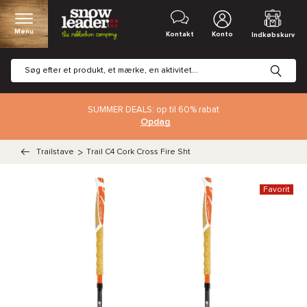
Menu
Kontakt
Konto
Indkøbskurv
SUMMER DEALS: op til 60% rabat
Opdag
Trailstave
>
Trail C4 Cork Cross Fire Sht
Favorit