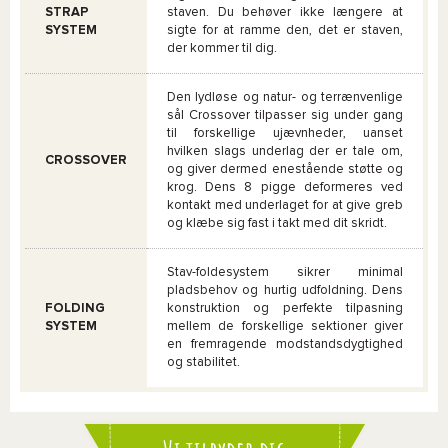
STRAP
staven. Du behøver ikke længere at
SYSTEM
sigte for at ramme den, det er staven,
der kommer til dig.
Den lydløse og natur- og terrænvenlige
sål Crossover tilpasser sig under gang
til forskellige ujævnheder, uanset
hvilken slags underlag der er tale om,
CROSSOVER
og giver dermed enestående støtte og
krog. Dens 8 pigge deformeres ved
kontakt med underlaget for at give greb
og klæbe sig fast i takt med dit skridt.
Stav-foldesystem sikrer minimal
pladsbehov og hurtig udfoldning. Dens
FOLDING
konstruktion og perfekte tilpasning
SYSTEM
mellem de forskellige sektioner giver
en fremragende modstandsdygtighed
og stabilitet.