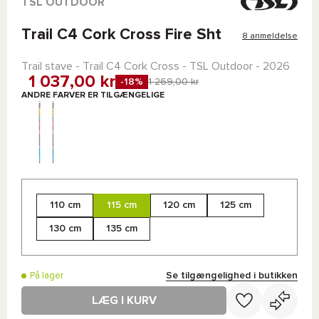
TSL OUTDOOR
Trail C4 Cork Cross Fire Sht
8 anmeldelse
Trail stave -
Trail C4 Cork Cross - TSL Outdoor
- 2026
1 037,00 kr
-18%
1 269,00 kr
ANDRE FARVER ER TILGÆNGELIGE
110 cm
115 cm
120 cm
125 cm
130 cm
135 cm
Se tilgængelighed i butikken
På lager
LÆG I KURV