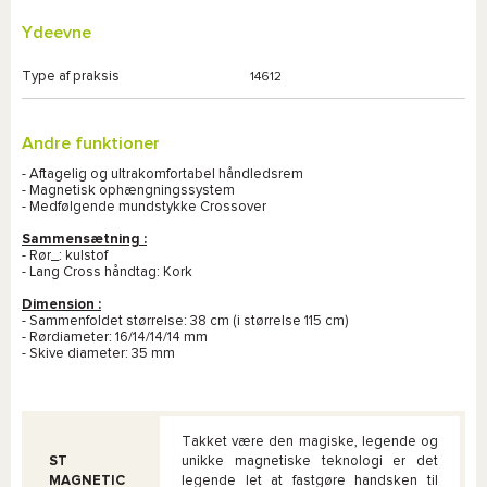
Ydeevne
Type af praksis
14612
Andre funktioner
- Aftagelig og ultrakomfortabel håndledsrem
- Magnetisk ophængningssystem
- Medfølgende mundstykke Crossover
Sammensætning :
- Rør_: kulstof
- Lang Cross håndtag: Kork
Dimension :
- Sammenfoldet størrelse: 38 cm (i størrelse 115 cm)
- Rørdiameter: 16/14/14/14 mm
- Skive diameter: 35 mm
Takket være den magiske, legende og
ST
unikke magnetiske teknologi er det
MAGNETIC
legende let at fastgøre handsken til