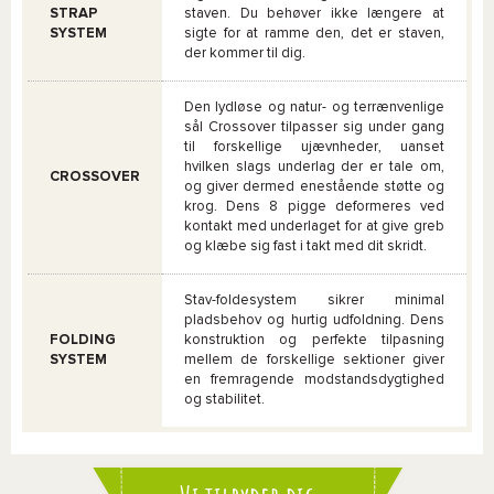
STRAP
staven. Du behøver ikke længere at
SYSTEM
sigte for at ramme den, det er staven,
der kommer til dig.
Den lydløse og natur- og terrænvenlige
sål Crossover tilpasser sig under gang
til forskellige ujævnheder, uanset
hvilken slags underlag der er tale om,
CROSSOVER
og giver dermed enestående støtte og
krog. Dens 8 pigge deformeres ved
kontakt med underlaget for at give greb
og klæbe sig fast i takt med dit skridt.
Stav-foldesystem sikrer minimal
pladsbehov og hurtig udfoldning. Dens
FOLDING
konstruktion og perfekte tilpasning
SYSTEM
mellem de forskellige sektioner giver
en fremragende modstandsdygtighed
og stabilitet.