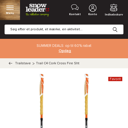
Menu
Kontakt
Konto
Indkøbskurv
SUMMER DEALS: op til 60% rabat
Opdag
Trailstave
>
Trail C4 Cork Cross Fire Sht
Favorit