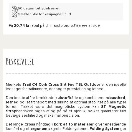
60 dages fortrydelsesret
Gælder ikke for kampagnetilbud
Få
20,74 kr
rabat på din næste ordre.
Få mere at vide
Beskrivelse
Mærkets
Trail C4 Cork Cross Sht
Fire
TSL Outdoor
er den ideelle
ledsager for trailrunnere, der søger præstation og lethed.
Den består af fire brækkede
kulstof
tråde og kombinerer
robusthed
,
lethed
og let transport med sikring af optimal stabilitet på alle typer
terræn. Takket være det magnetiske system kan
ST Magnetic
Strap
handsken tages af og på på et øjeblik, hvilket garanterer fuld
bevægelsesfrihed og maksimal præcision.
Det lange
Cross
håndtag i
kork af to materialer
giver enestående
komfort og et
ergonomisk
greb. Foldesystemet
Folding System
gør