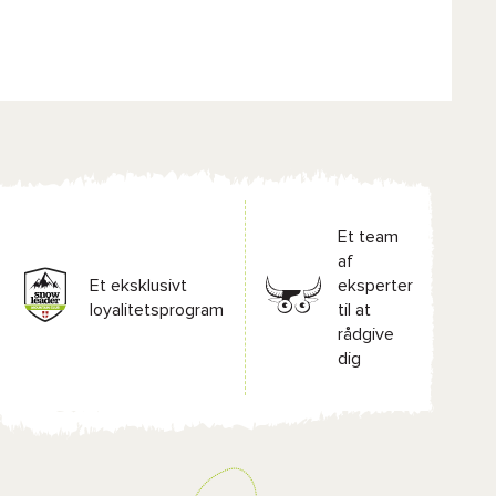
Et team
af
Et eksklusivt
eksperter
loyalitetsprogram
til at
rådgive
dig