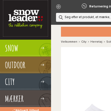
Returnering i
Velkommen
City
Herretøj
So
>
>
>
SNOW
OUTDOOR
CITY
MÆRKER
Aktuelt tilbud