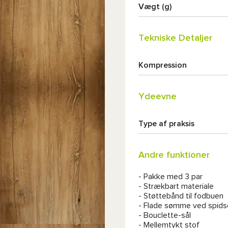
Vægt (g)
Tekniske Detaljer
Kompression
Ydeevne
Type af praksis
Andre funktioner
- Pakke med 3 par
- Strækbart materiale
- Støttebånd til fodbuen
- Flade sømme ved spids
- Bouclette-sål
- Mellemtykt stof