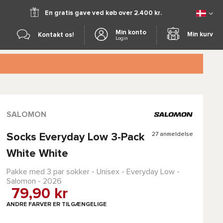
En gratis gave ved køb over 2.400 kr.
Min konto
Min kurv
Kontakt os!
Login
SALOMON
27 anmeldelse
Socks Everyday Low 3-Pack
White White
Pakke med 3 par sokker - Unisex -
Everyday Low -
Salomon
- 2026
79,90 kr
ANDRE FARVER ER TILGÆNGELIGE