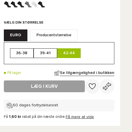
VÆLG DIN STØRRELSE
EURO
Producentstørrelse
36-38
39-41
42-44
Se tilgængelighed i butikken
På lager
LÆG I KURV
60 dages fortrydelsesret
Få
1,60 kr
rabat på din næste ordre.
Få mere at vide