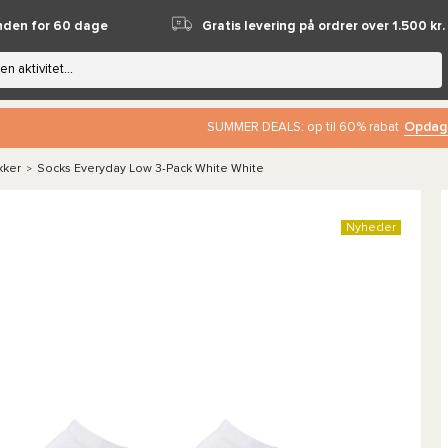
nden for 60 dage
Gratis levering på ordrer over 1.500 kr.
Opdag
SUMMER DEALS: op til 60% rabat
kker
Socks Everyday Low 3-Pack White White
>
Nyheder