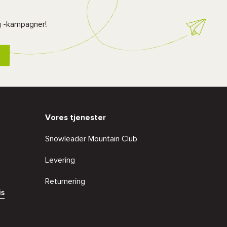
g -kampagner!
Vores tjenester
Snowleader Mountain Club
Levering
Returnering
is