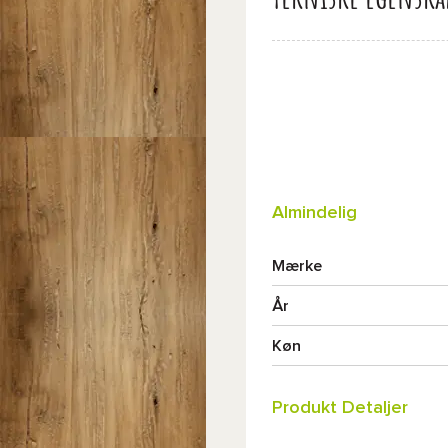
Almindelig
Mærke
År
Køn
Produkt Detaljer