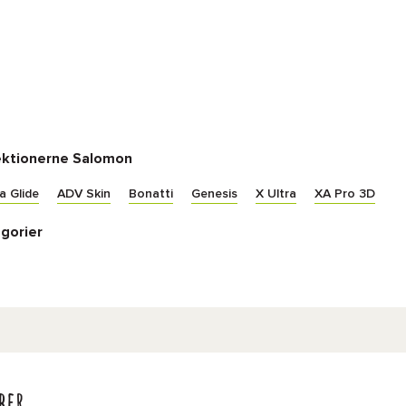
lektionerne Salomon
a Glide
ADV Skin
Bonatti
Genesis
X Ultra
XA Pro 3D
gorier
ber