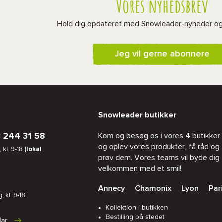
Vores nyhedsbrev
Hold dig opdateret med Snowleader-nyheder o
Jeg vil gerne abonnere
Snowleader butikker
 244 31 58
Kom og besøg os i vores 4 butikker
og oplev vores produkter, få råd og
 kl. 9-18
(lokal
prøv dem. Vores teams vil byde dig
velkommen med et smil!
Annecy
Chamonix
Lyon
Par
, kl. 9-18
Kollektion i butikken
Bestilling på stedet
lar