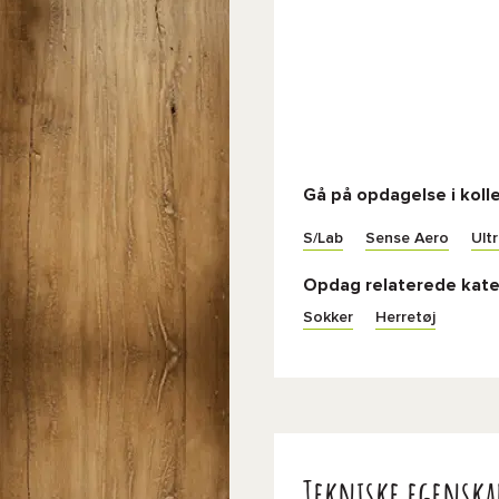
Gå på opdagelse i kol
S/Lab
Sense Aero
Ultr
Opdag relaterede kate
Sokker
Herretøj
Tekniske egenska