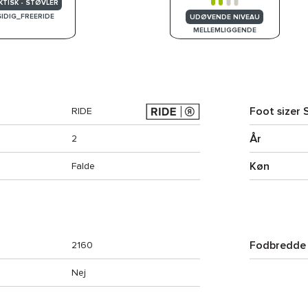
KTISK - STØVLER
SIDIG_FREERIDE
UDØVENDE NIVEAU
MELLEMLIGGENDE
Foot sizer 
RIDE
År
2
Køn
Falde
Fodbredde
2160
Nej