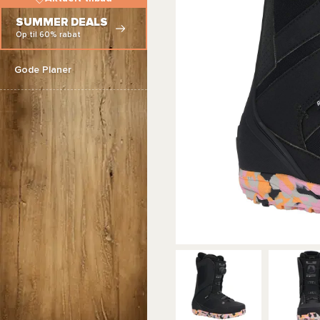
SUMMER DEALS
Op til 60% rabat
Gode Planer