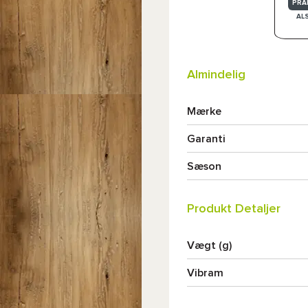
PRA
AL
Almindelig
Mærke
Garanti
Sæson
Produkt Detaljer
Vægt (g)
Vibram