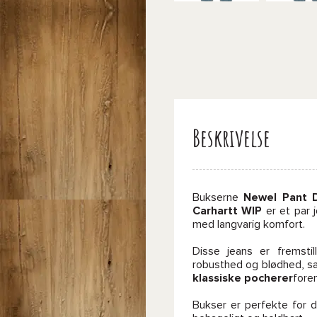
Beskrivelse
Bukserne
Newel Pant 
Carhartt WIP
er et par 
med langvarig komfort.
Disse jeans er fremsti
robusthed og blødhed, sa
klassiske pocherer
fore
Bukser er perfekte for d