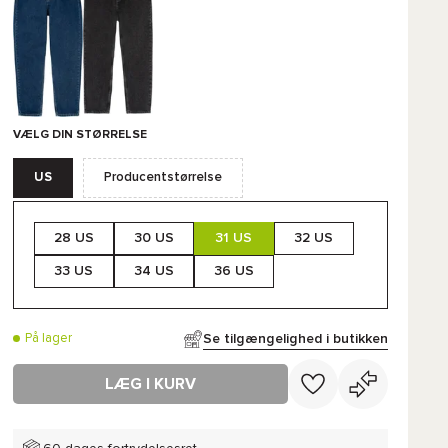
VÆLG DIN STØRRELSE
US
Producentstørrelse
28 US
30 US
31 US
32 US
33 US
34 US
36 US
Se tilgængelighed i butikken
På lager
LÆG I KURV