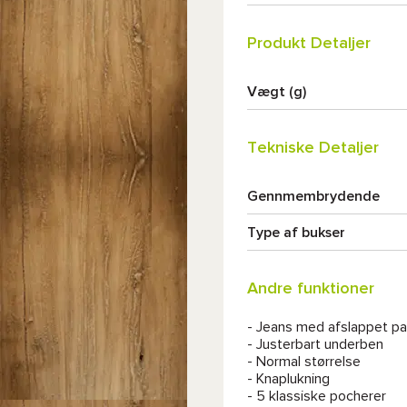
Produkt Detaljer
Vægt (g)
Tekniske Detaljer
Gennmembrydende
Type af bukser
Andre funktioner
- Jeans med afslappet p
- Justerbart underben
- Normal størrelse
- Knaplukning
- 5 klassiske pocherer