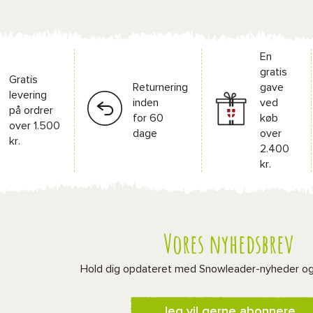
En
gratis
Gratis
Returnering
gave
levering
inden
ved
på ordrer
for 60
køb
over 1.500
dage
over
kr.
2.400
kr.
Vores nyhedsbrev
Hold dig opdateret med Snowleader-nyheder o
Jeg vil gerne abonnere