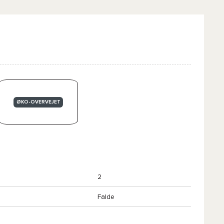
ØKO-OVERVEJET
2
Falde