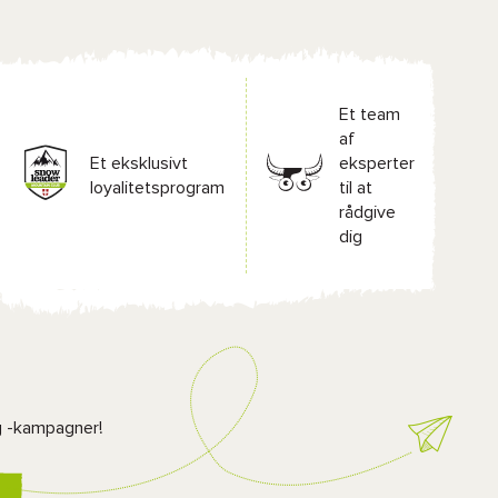
Et team
af
Et eksklusivt
eksperter
loyalitetsprogram
til at
rådgive
dig
g -kampagner!