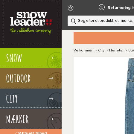
Returnering i
Velkommen
City
Herretøj
Bu
>
>
>
SNOW
OUTDOOR
CITY
MÆRKER
Aktuelt tilbud