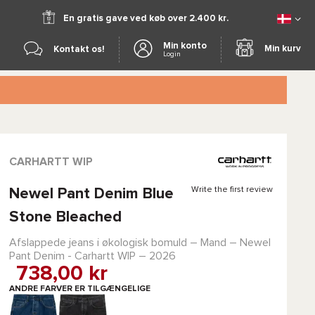
En gratis gave ved køb over 2.400 kr.
Min konto
Min kurv
Kontakt os!
Login
CARHARTT WIP
Write the first review
Newel Pant Denim Blue
Stone Bleached
Afslappede jeans i økologisk bomuld – Mand –
Newel
Pant Denim - Carhartt WIP
– 2026
738,00 kr
ANDRE FARVER ER TILGÆNGELIGE