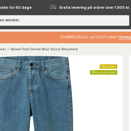
nden for 60 dage
Gratis levering på ordrer over 1.500 kr.
Opdag
SUMMER DEALS: op til 60% rabat
kser
Newel Pant Denim Blue Stone Bleached
>
Nyheder
Øko-overvejet