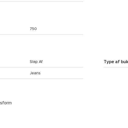
750
Type af buk
Slap Af
Jeans
asform