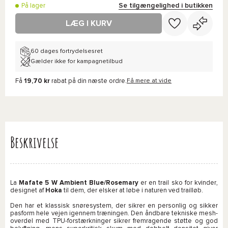
Se tilgængelighed i butikken
På lager
LÆG I KURV
60 dages fortrydelsesret
Gælder ikke for kampagnetilbud
Få
19,70 kr
rabat på din næste ordre.
Få mere at vide
Beskrivelse
La
Mafate 5 W Ambient Blue/Rosemary
er en trail sko for kvinder,
designet af
Hoka
til dem, der elsker at løbe i naturen ved trailløb.
Den har et klassisk snøresystem, der sikrer en personlig og sikker
pasform hele vejen igennem træningen. Den åndbare tekniske mesh-
overdel med TPU-forstærkninger sikrer fremragende støtte og god