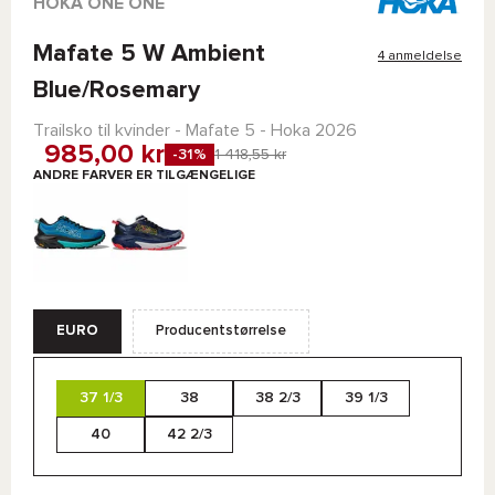
HOKA ONE ONE
Mafate 5 W Ambient
4 anmeldelse
Blue/Rosemary
Trailsko til kvinder -
Mafate 5 - Hoka
2026
985,00 kr
-31%
1 418,55 kr
ANDRE FARVER ER TILGÆNGELIGE
EURO
Producentstørrelse
37 1/3
38
38 2/3
39 1/3
40
42 2/3