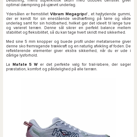
beluftning, mens superkritisk skum med dobbelt densitet giver
optimal dæmpning på ujævnt underlag.
Ydersålen er fremstillet
Vibram Megagrip
af , et højtydende gummi,
der er kendt for sin enestående vedhæftning på tørre og våde
underlag samt for sin holdbarhed, hvilket gør det ideelt til lange ture
og varieret terræn. Denne sål sikrer en perfekt balance mellem
stabilitet og fleksibilitet, så du kan tage hvert skridt med sikkerhed.
Med sine 5 mm knopper og buede profil under metatarserne giver
denne sko fremragende trækkraft og en naturlig afvikling af foden. De
reflekterende elementer giver ekstra sikkerhed, når du er ude i
dårlige lysforhold.
La
Mafate 5 W
er det perfekte valg for trail-løbere, der søger
præstation, komfort og pålidelighed på alle terræn.