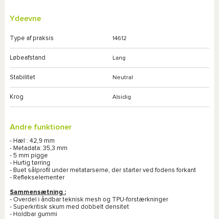
Ydeevne
Type af praksis
14612
Løbeafstand
Lang
Stabilitet
Neutral
Krog
Alsidig
Andre funktioner
- Hæl : 42,9 mm
- Metadata: 35,3 mm
- 5 mm pigge
- Hurtig tørring
- Buet sålprofil under metatarserne, der starter ved fodens forkant
- Reflekselementer
Sammensætning :
- Overdel i åndbar teknisk mesh og TPU-forstærkninger
- Superkritisk skum med dobbelt densitet
- Holdbar gummi