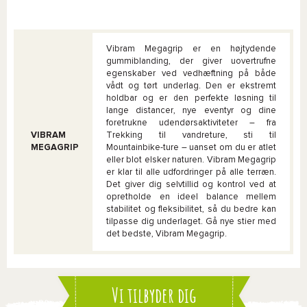
Vibram Megagrip er en højtydende
gummiblanding, der giver uovertrufne
egenskaber ved vedhæftning på både
vådt og tørt underlag. Den er ekstremt
holdbar og er den perfekte løsning til
lange distancer, nye eventyr og dine
foretrukne udendørsaktiviteter – fra
VIBRAM
Trekking til vandreture, sti til
MEGAGRIP
Mountainbike-ture – uanset om du er atlet
eller blot elsker naturen. Vibram Megagrip
er klar til alle udfordringer på alle terræn.
Det giver dig selvtillid og kontrol ved at
opretholde en ideel balance mellem
stabilitet og fleksibilitet, så du bedre kan
tilpasse dig underlaget. Gå nye stier med
det bedste, Vibram Megagrip.
Vi tilbyder dig