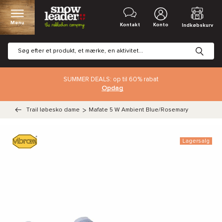
Menu
Kontakt
Konto
Indkøbskurv
SUMMER DEALS: op til 60% rabat
Opdag
Trail løbesko dame
>
Mafate 5 W Ambient Blue/Rosemary
Lagersalg