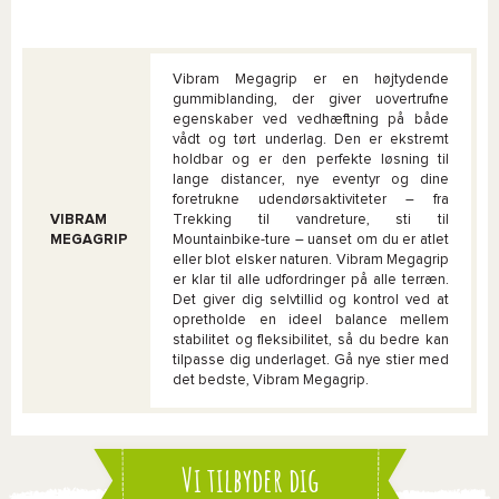
Vibram Megagrip er en højtydende
gummiblanding, der giver uovertrufne
egenskaber ved vedhæftning på både
vådt og tørt underlag. Den er ekstremt
holdbar og er den perfekte løsning til
lange distancer, nye eventyr og dine
foretrukne udendørsaktiviteter – fra
VIBRAM
Trekking til vandreture, sti til
MEGAGRIP
Mountainbike-ture – uanset om du er atlet
eller blot elsker naturen. Vibram Megagrip
er klar til alle udfordringer på alle terræn.
Det giver dig selvtillid og kontrol ved at
opretholde en ideel balance mellem
stabilitet og fleksibilitet, så du bedre kan
tilpasse dig underlaget. Gå nye stier med
det bedste, Vibram Megagrip.
Vi tilbyder dig