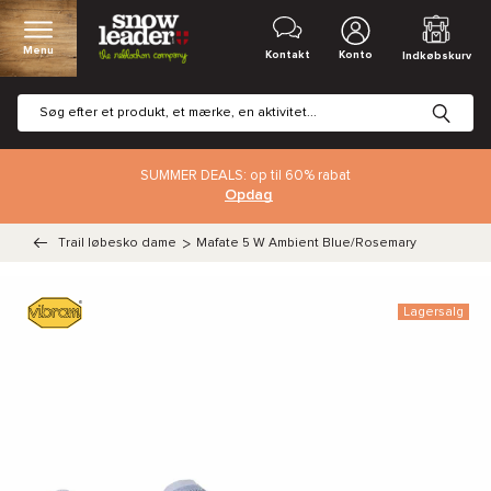
Menu
Kontakt
Konto
Indkøbskurv
SUMMER DEALS: op til 60% rabat
Opdag
Trail løbesko dame
>
Mafate 5 W Ambient Blue/Rosemary
Lagersalg