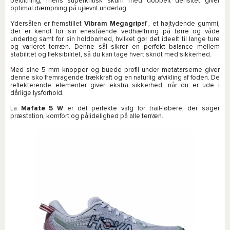
beluftning, mens superkritisk skum med dobbelt densitet giver
optimal dæmpning på ujævnt underlag.
Ydersålen er fremstillet
Vibram Megagrip
af , et højtydende gummi,
der er kendt for sin enestående vedhæftning på tørre og våde
underlag samt for sin holdbarhed, hvilket gør det ideelt til lange ture
og varieret terræn. Denne sål sikrer en perfekt balance mellem
stabilitet og fleksibilitet, så du kan tage hvert skridt med sikkerhed.
Med sine 5 mm knopper og buede profil under metatarserne giver
denne sko fremragende trækkraft og en naturlig afvikling af foden. De
reflekterende elementer giver ekstra sikkerhed, når du er ude i
dårlige lysforhold.
La
Mafate 5 W
er det perfekte valg for trail-løbere, der søger
præstation, komfort og pålidelighed på alle terræn.