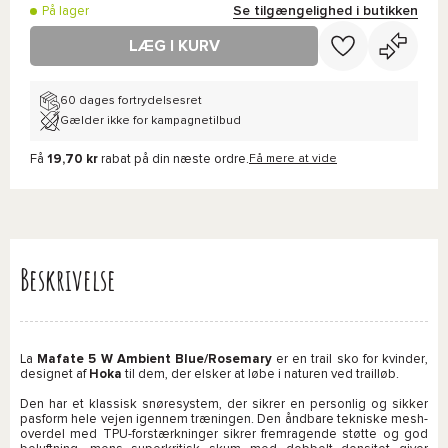
Se tilgængelighed i butikken
På lager
LÆG I KURV
60 dages fortrydelsesret
Gælder ikke for kampagnetilbud
Få
19,70 kr
rabat på din næste ordre.
Få mere at vide
Beskrivelse
La
Mafate 5 W Ambient Blue/Rosemary
er en trail sko for kvinder,
designet af
Hoka
til dem, der elsker at løbe i naturen ved trailløb.
Den har et klassisk snøresystem, der sikrer en personlig og sikker
pasform hele vejen igennem træningen. Den åndbare tekniske mesh-
overdel med TPU-forstærkninger sikrer fremragende støtte og god