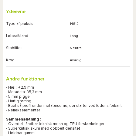
Ydeevne
Type af praksis
14612
Løbeafstand
Lang
Stabilitet
Neutral
Krog
Alsidig
Andre funktioner
- Hæl : 42,9 mm
- Metadata: 35,3 mm
- 5 mm pigge
- Hurtig tørring
- Buet sålprofil under metatarserne, der starter ved fodens forkant
- Reflekselementer
Sammensætning :
- Overdel i åndbar teknisk mesh og TPU-forstærkninger
- Superkritisk skum med dobbelt densitet
- Holdbar gummi