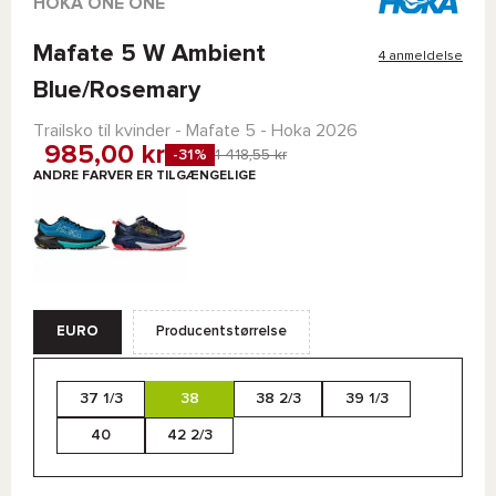
HOKA ONE ONE
Mafate 5 W Ambient
4 anmeldelse
Blue/Rosemary
Trailsko til kvinder -
Mafate 5 - Hoka
2026
985,00 kr
-31%
1 418,55 kr
ANDRE FARVER ER TILGÆNGELIGE
EURO
Producentstørrelse
37 1/3
38
38 2/3
39 1/3
40
42 2/3