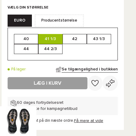
VÆLG DIN STØRRELSE
EURO
Producentstørrelse
40
41 1/3
42
43 1/3
44
44 2/3
Se tilgængelighed i butikken
På lager
LÆG I KURV
60 dages fortrydelsesret
Gælder ikke for kampagnetilbud
Få
19,70 kr
rabat på din næste ordre.
Få mere at vide