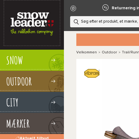
Returnering i
Velkommen
Outdoor
Trail/Run
>
>
SNOW
OUTDOOR
CITY
MÆRKER
Aktuelt tilbud