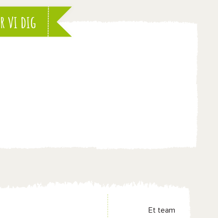
r vi dig
Et team