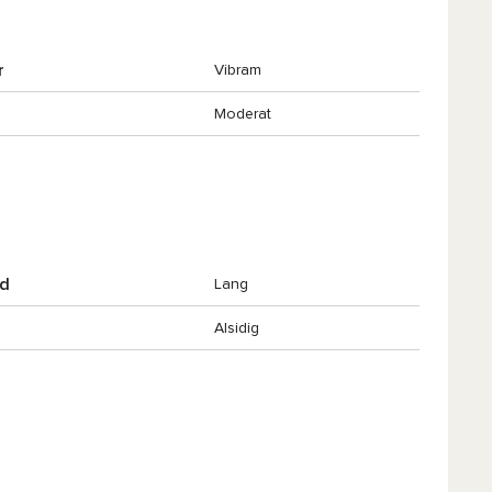
r
Vibram
Moderat
nd
Lang
Alsidig