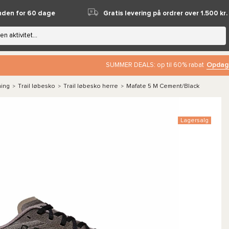
nden for 60 dage
Gratis levering på ordrer over 1.500 kr.
Opdag
SUMMER DEALS: op til 60% rabat
ning
Trail løbesko
Trail løbesko herre
Mafate 5 M Cement/Black
>
>
>
Lagersalg