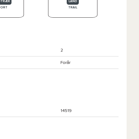
DTRÆK
LAND
FORT
TRAIL
2
Forår
14519