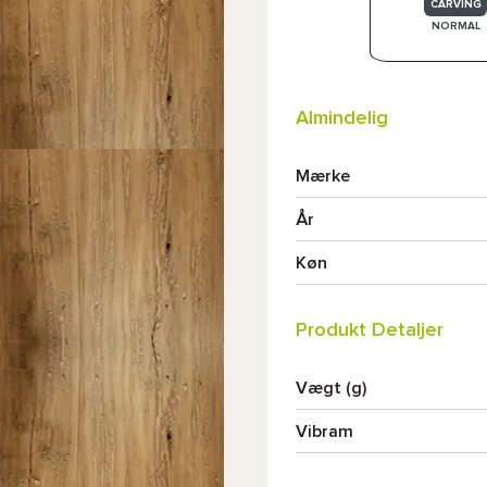
CARVING
NORMAL
Almindelig
Mærke
År
Køn
Produkt Detaljer
Vægt (g)
Vibram