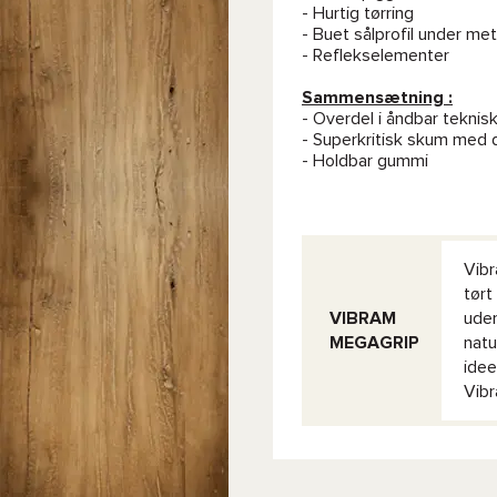
- Hurtig tørring
- Buet sålprofil under me
- Reflekselementer
Sammensætning :
- Overdel i åndbar tekni
- Superkritisk skum med 
- Holdbar gummi
Vibr
tørt
VIBRAM
uden
MEGAGRIP
natu
idee
Vibr