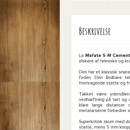
Beskrivelse
La
Mafate 5 M Cement
elskere af tekniske og kr
Den har et klassisk snøre
foden. Den åndbare tek
fremragende støtte og fre
Takket være ydersål
vedhæftning på tørt og 
klare lange distancer 
metatarserne forbedrer sk
Superkritisk skum med d
støtte, mens 5 mm knopp