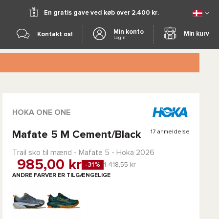
En gratis gave ved køb over 2.400 kr.
Min konto
Min kurv
Kontakt os!
Login
HOKA ONE ONE
17 anmeldelse
Mafate 5 M Cement/Black
Trail sko til mænd -
Mafate 5 - Hoka
2026
985,00 kr
-31%
1 418,55 kr
ANDRE FARVER ER TILGÆNGELIGE