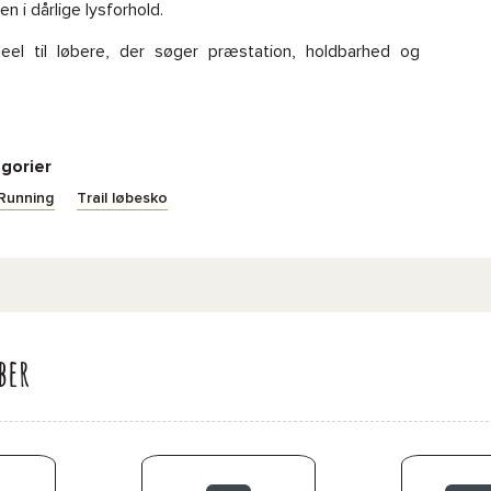
n i dårlige lysforhold.
eel til løbere, der søger præstation, holdbarhed og
gorier
/Running
Trail løbesko
ber