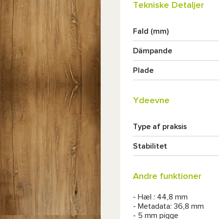
Tekniske Detaljer
Fald (mm)
Dämpande
Plade
Ydeevne
Type af praksis
Stabilitet
Andre funktioner
- Hæl : 44,8 mm
- Metadata: 36,8 mm
- 5 mm pigge