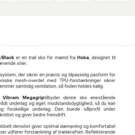
/Black
er en trail sko for mænd fra
Hoka
, designet til
ævende stier.
system, der sikrer en præcis og tilpasselig pasform for
niske mesh-overdel med TPU-forstærkninger sikrer
mmer samtidig ventilation, så foden holdes kølig.
en
Vibram Megagrip
tilbyder denne sko enestående
vådt underlag og øget modstandsdygtighed, så du kan
og forskellige underlag. Den buede sålprofil under
ridtet og giver bedre fremdrift.
obbelt densitet giver optimal dæmpning og komfortabel
er udfører forstærkning af trækkraften. Reflekterende