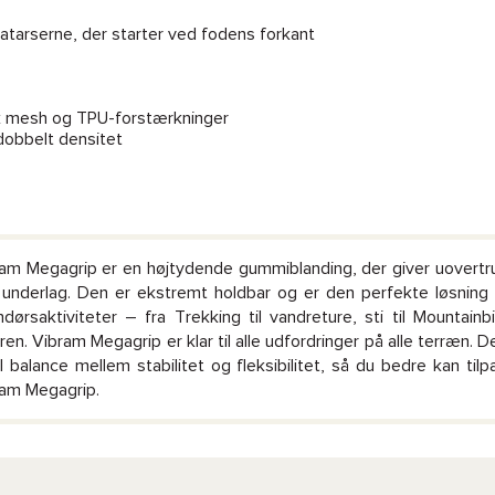
tatarserne, der starter ved fodens forkant
sk mesh og TPU-forstærkninger
dobbelt densitet
am Megagrip er en højtydende gummiblanding, der giver uovert
 underlag. Den er ekstremt holdbar og er den perfekte løsning 
dørsaktiviteter – fra Trekking til vandreture, sti til Mountain
ren. Vibram Megagrip er klar til alle udfordringer på alle terræn. D
l balance mellem stabilitet og fleksibilitet, så du bedre kan ti
am Megagrip.