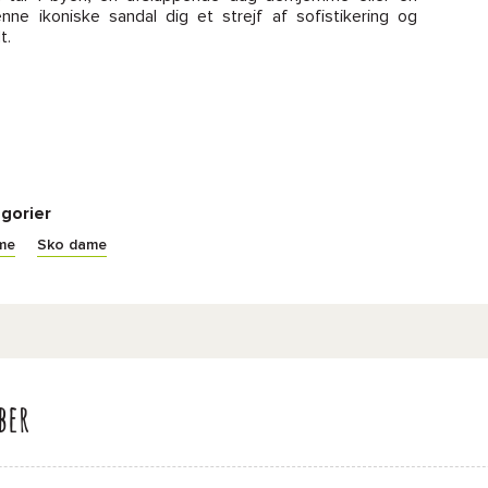
nne ikoniske sandal dig et strejf af sofistikering og
t.
gorier
ame
Sko dame
ber