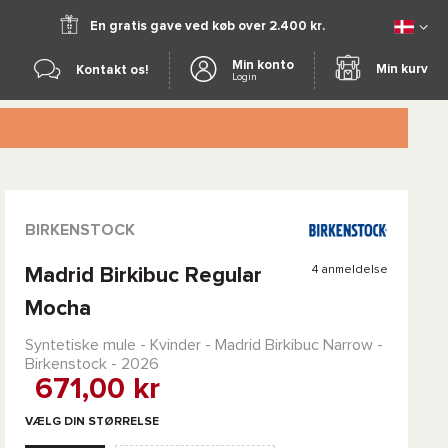
En gratis gave ved køb over 2.400 kr.
Min konto
Min kurv
Kontakt os!
Login
BIRKENSTOCK
4 anmeldelse
Madrid Birkibuc Regular
Mocha
Syntetiske mule - Kvinder -
Madrid Birkibuc Narrow -
Birkenstock
- 2026
671,00 kr
VÆLG DIN STØRRELSE