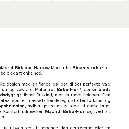
Madrid Birkibuc Narrow
Mocha fra
Birkenstock
er et
og elegant enkelhed.
ske design med en flange gør det til det perfekte valg
stil og velvære. Materialet
Birko-Flor®
, der
er blødt
dsdygtigt
, ligner Ruskind, men er mere holdbart. Den
g latex, som er mærkets kendetegn, støtter fodbuen og
opsholdning
, hvilket gør sandalen ideel til daglig brug.
de komfort udmærker
Madrid Birko-Flor
sig ved sit
gn.
n tur i byen, en afslappende dag derhjemme eller en