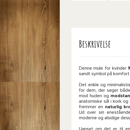
Beskrivelse
Denne mule for kvinder
sandt symbol på komfort 
Det enkle og minimalisti
for dem, der søger både 
mod huden og
modstan
anatomiske sål i kork o
fremmer en
naturlig kr
Ud over sin eneståen
moderne og alsidige desi
Uanset om det er til e