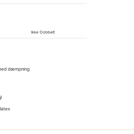
Ikke Dobbelt
 med dæmpning
l
latex