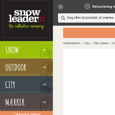
Returnering i
Velkommen
City
Sko dame
S
>
>
>
SNOW
OUTDOOR
CITY
MÆRKER
Aktuelt tilbud