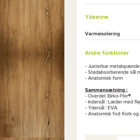
Ydeevne
Varmeisolering
Andre funktioner
- Justerbar metalspænde
- Stødabsorberende sål
- Anatomisk form
Sammensætning :
- Overdel: Birko-Flor®
- Indersål : Læder med fløj
- Ydersål : EVA
- Anatomisk fod: Kork og 