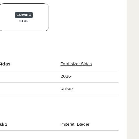
CARVING
STOR
Sidas
Foot sizer Sidas
2026
Unisex
 sko
Imiteret_Læder