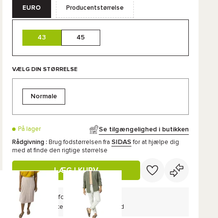
EURO
Producentstørrelse
43
45
VÆLG DIN STØRRELSE
Normale
Se tilgængelighed i butikken
På lager
SIDAS
Rådgivning :
Brug fodstørrelsen fra
for at hjælpe dig
med at finde den rigtige størrelse
LÆG I KURV
60 dages fortrydelsesret
Gælder ikke for kampagnetilbud