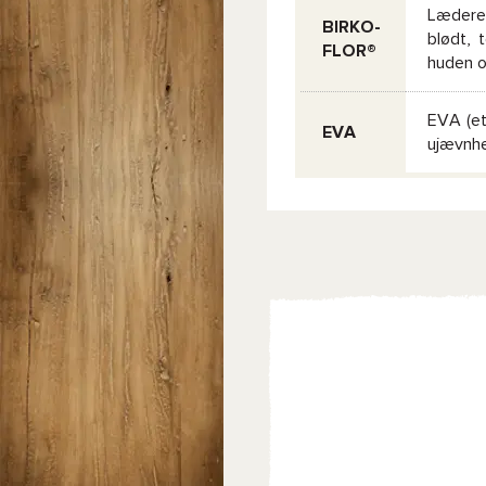
Læderet
BIRKO-
blødt, 
FLOR®
huden o
EVA (et
EVA
ujævnhe