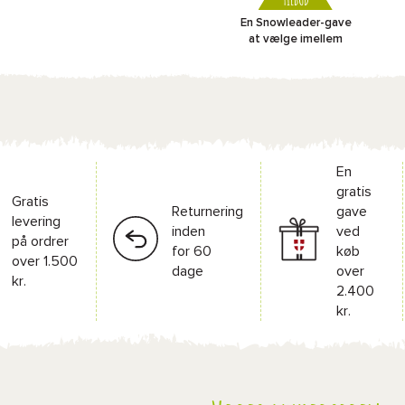
TILBUD
En Snowleader-gave
at vælge imellem
En
gratis
Gratis
Returnering
gave
levering
inden
ved
på ordrer
for 60
køb
over 1.500
dage
over
kr.
2.400
kr.