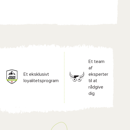
Et team
af
Et eksklusivt
eksperter
loyalitetsprogram
til at
rådgive
dig