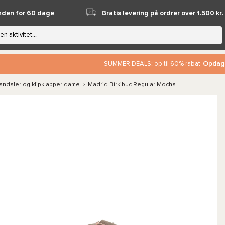
nden for 60 dage
Gratis levering på ordrer over 1.500 kr.
Opdag
SUMMER DEALS: op til 60% rabat
andaler og klipklapper dame
Madrid Birkibuc Regular Mocha
>