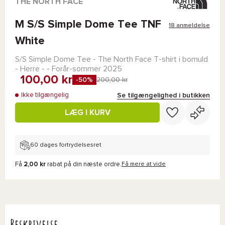
THE NORTH FACE
M S/S Simple Dome Tee TNF
18 anmeldelse
White
S/S Simple Dome Tee - The North Face
T-shirt i bomuld
- Herre - - Forår-sommer 2025
100,00 kr
-50%
200,00 kr
Se tilgængelighed i butikken
Ikke tilgængelig
LÆG I KURV
60 dages fortrydelsesret
Få
2,00 kr
rabat på din næste ordre.
Få mere at vide
Beskrivelse