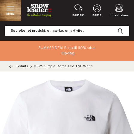
Menu
Kontakt
Konto
Indkøbskurv
SUMMER DEALS: op til 60% rabat
Opdag
T-shirts
>
M S/S Simple Dome Tee TNF White