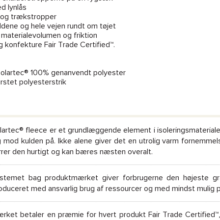
d lynlås
 og trækstropper
ddene og hele vejen rundt om tøjet
materialevolumen og friktion
g konfekture Fair Trade Certified™.
e Polartec® 100% genanvendt polyester
stet polyesterstrik
lartec® fleece er et grundlæggende element i isoleringsmaterial
g mod kulden på. Ikke alene giver det en utrolig varm fornemmel
rrer den hurtigt og kan bæres næsten overalt.
stemet bag produktmærket giver forbrugerne den højeste gra
oduceret med ansvarlig brug af ressourcer og med mindst mulig p
rket betaler en præmie for hvert produkt Fair Trade Certified