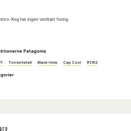
Retro-Xog har ingen vindtæt foring.
ektionerne Patagonia
ff
Torrentshell
Black Hole
Cap Cool
R1/R2
gorier
ber