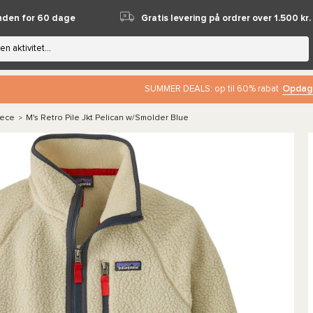
nden for 60 dage
Gratis levering på ordrer over 1.500 kr.
Opdag
SUMMER DEALS: op til 60% rabat
eece
M's Retro Pile Jkt Pelican w/Smolder Blue
>