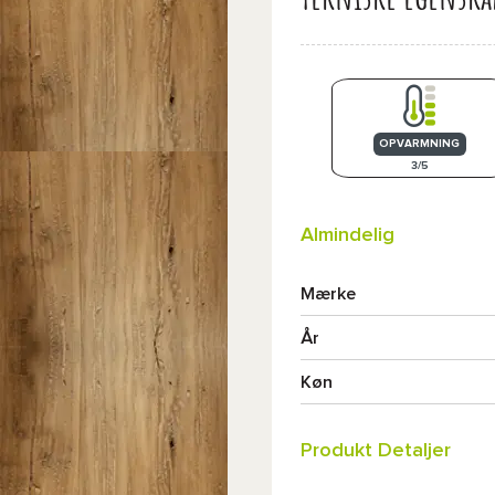
OPVARMNING
3/5
Almindelig
Mærke
År
Køn
Produkt Detaljer