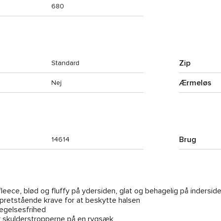
680
Zip
Standard
Ærmeløs
Nej
Brug
14614
fleece, blød og fluffy på ydersiden, glat og behagelig på indersid
opretstående krave for at beskytte halsen
ægelsesfrihed
er skulderstropperne på en rygsæk