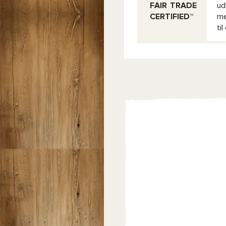
FAIR TRADE
ud
CERTIFIED™
me
ti