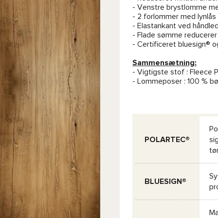
- Venstre brystlomme me
- 2 forlommer med lynlås
- Elastankant ved håndle
- Flade sømme reducerer 
- Certificeret bluesign® o
Sammensætning:
- Vigtigste stof : Fleec
- Lommeposer : 100 % bør
Po
POLARTEC®
si
tø
Sy
BLUESIGN®
pr
Mæ