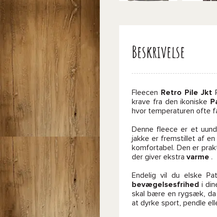
Beskrivelse
Fleecen
Retro Pile Jkt
P
krave fra den ikoniske
P
hvor temperaturen ofte fa
Denne fleece er et uund
jakke er fremstillet af e
komfortabel. Den er prak
der giver ekstra
varme
.
Endelig vil du elske P
bevægelsesfrihed
i din
skal bære en rygsæk, da 
at dyrke sport, pendle elle