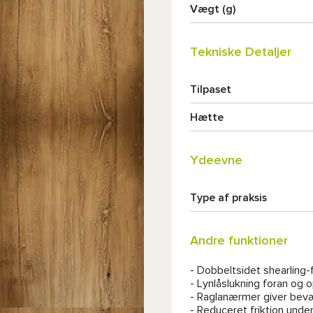
Vægt (g)
Tekniske Detaljer
Tilpaset
Hætte
Ydeevne
Type af praksis
Andre funktioner
- Dobbeltsidet shearling-
- Lynlåslukning foran og 
- Raglanærmer giver bev
- Reduceret friktion und