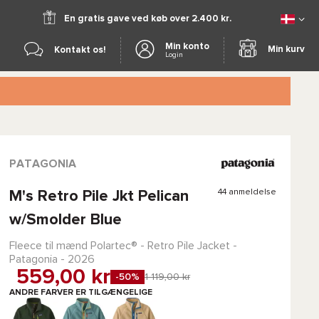
En gratis gave ved køb over 2.400 kr.
Min konto
Min kurv
Kontakt os!
Login
PATAGONIA
44 anmeldelse
M's Retro Pile Jkt Pelican
w/Smolder Blue
Fleece til mænd
Polartec®
-
Retro Pile Jacket -
Patagonia
- 2026
559,00 kr
-50%
1 119,00 kr
ANDRE FARVER ER TILGÆNGELIGE