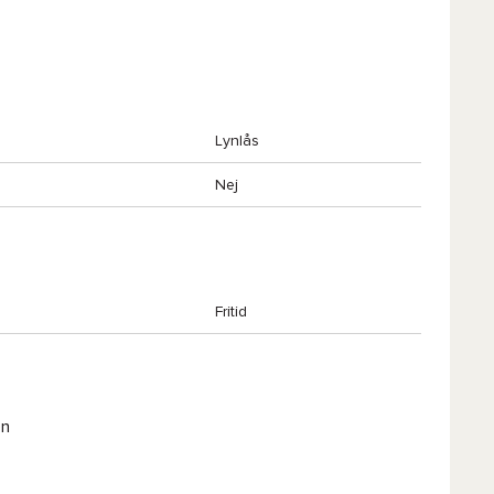
Lynlås
Nej
Fritid
en