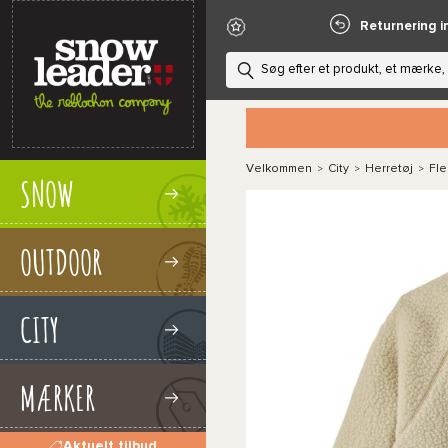
Returnering i
Velkommen
City
Herretøj
Fl
>
>
>
SNOW
OUTDOOR
CITY
MÆRKER
Aktuelt tilbud