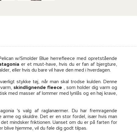
elican w/Smolder Blue herrefleece med opretstående
atagonia
er et must-have, hvis du er fan af bjergture,
lder, eller hvis du bare vil have den med i hverdagen.
værligt stykke tøj, når man skal trodse kulden. Denne
n varm,
skindlignende
fleece
, som holder dig varm og
tisk med masser af lommer med lynlås og en høj krave,
atagonia 's valg af raglanærmer. Du har fremragende
e arme og skuldre. Det er en stor fordel, især hvis man
det mindsker friktionen. Uanset om du er på farten for
r blive hjemme, vil du føle dig godt tilpas.