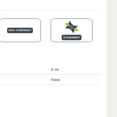
ØKO-OVERVEJET
STRÆKBART
A vie
Falde