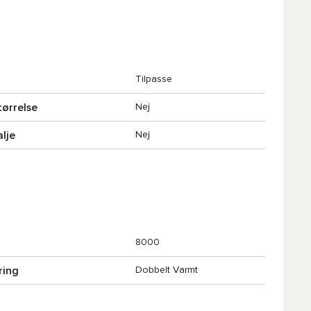
Tilpasse
tørrelse
Nej
alje
Nej
8000
ring
Dobbelt Varmt