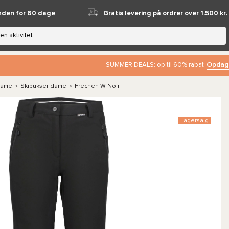
nden for 60 dage
Gratis levering på ordrer over 1.500 kr.
Opdag
SUMMER DEALS: op til 60% rabat
dame
Skibukser dame
Frechen W Noir
>
>
Lagersalg