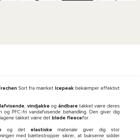
Frechen
Sort fra mærket
Icepeak
bekæmper effektivt
dafvisende
,
vindjakke
og
åndbare
takket være deres
n og PFC-fri vandafvisende behandling. Den giver dig
dagene takket være det
bløde fleece
for.
m
og det
elastiske
materiale giver dig stor
nningen med bæltestropper sikrer, at bukserne sidder