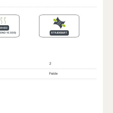
ARHED
STRÆKBART
 END 10.000)
2
Falde