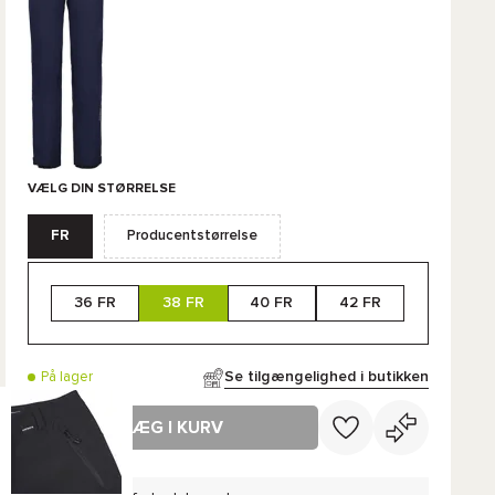
VÆLG DIN STØRRELSE
FR
Producentstørrelse
36 FR
38 FR
40 FR
42 FR
Se tilgængelighed i butikken
På lager
LÆG I KURV