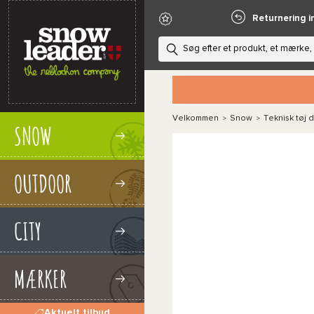
Returnering i
Velkommen
Snow
Teknisk tøj 
>
>
SNOW
OUTDOOR
CITY
MÆRKER
Aktuelt tilbud