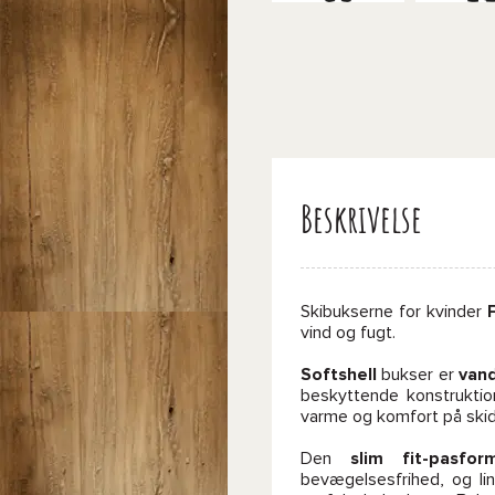
Beskrivelse
Skibukserne for kvinder
vind og fugt.
Softshell
bukser er
van
beskyttende konstruktio
varme og komfort på ski
Den
slim fit-pasfor
bevægelsesfrihed, og li