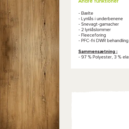
Andre funktioner
- Bælte
- Lynlås i underbenene
- Snevagt-gamacher
- 2 lynlåslommer
- Fleeceforing
- PFC-fri DWR behandling
Sammensætning :
- 97 % Polyester, 3 % ela