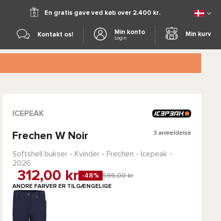
En gratis gave ved køb over 2.400 kr.
Min konto
Min kurv
Kontakt os!
Login
ICEPEAK
3 anmeldelse
Frechen W Noir
Softshell bukser - Kvinder -
Frechen - Icepeak
-
2026
312,00 kr
-48%
596,00 kr
ANDRE FARVER ER TILGÆNGELIGE