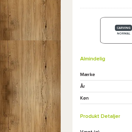
CARVING
NORMAL
Almindelig
Mærke
År
Køn
Produkt Detaljer
Vægt (g)