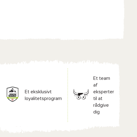
Et team
af
Et eksklusivt
eksperter
loyalitetsprogram
til at
rådgive
dig