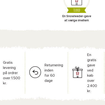
TILBUD
En Snowleader-gave
at vælge imellem
En
gratis
Gratis
Returnering
gave
levering
inden
ved
på ordrer
for 60
køb
over 1.500
dage
over
kr.
2.400
kr.