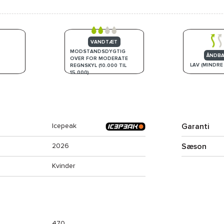
VANDTÆT
MODSTANDSDYGTIG
ÅNDB
OVER FOR MODERATE
LAV (MINDRE
REGNSKYL (10.000 TIL
15.000)
Garanti
Icepeak
Sæson
2026
Kvinder
470