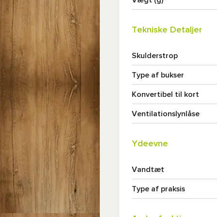
Tekniske Detaljer
Skulderstrop
Type af bukser
Konvertibel til kort
Ventilationslynlåse
Ydeevne
Vandtæt
Type af praksis