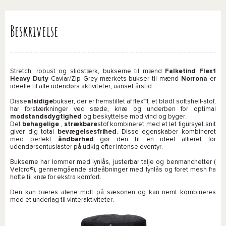
Beskrivelse
Stretch, robust og slidstærk, bukserne til mænd
Falketind Flex1
Heavy Duty
Caviar/Zip Grey mærkets bukser til mænd
Norrona
er
ideelle til alle udendørs aktiviteter, uanset årstid.
Disse
alsidige
bukser, der er fremstillet af flex™1, et blødt softshell-stof,
har forstærkninger ved sæde, knæ og underben for optimal
modstandsdygtighed
og beskyttelse mod vind og byger.
Det
behagelige
,
strækbare
stof kombineret med et let figursyet snit
giver dig total
bevægelsesfrihed
. Disse egenskaber kombineret
med perfekt
åndbarhed
gør den til en ideel allieret for
udendørsentusiaster på udkig efter intense eventyr.
Bukserne har lommer med lynlås, justerbar talje og benmanchetter (
Velcro®), gennemgående sideåbninger med lynlås og foret mesh fra
hofte til knæ for ekstra komfort.
Den kan bæres alene midt på sæsonen og kan nemt kombineres
med et underlag til vinteraktiviteter.