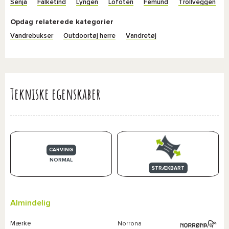
Senja
Falketind
Lyngen
Lofoten
Femund
Trollveggen
Opdag relaterede kategorier
Vandrebukser
Outdoortøj herre
Vandretøj
Tekniske egenskaber
CARVING
NORMAL
STRÆKBART
Almindelig
Mærke
Norrona