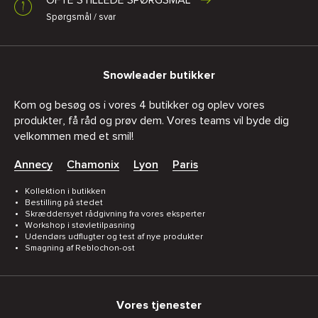
OFTE STILLEDE SPØRGSMÅL
Spørgsmål / svar
Snowleader butikker
Kom og besøg os i vores 4 butikker og oplev vores
produkter, få råd og prøv dem. Vores teams vil byde dig
velkommen med et smil!
Annecy
Chamonix
Lyon
Paris
Kollektion i butikken
Bestilling på stedet
Skræddersyet rådgivning fra vores eksperter
Workshop i støvletilpasning
Udendørs udflugter og test af nye produkter
Smagning af Reblochon-ost
Vores tjenester