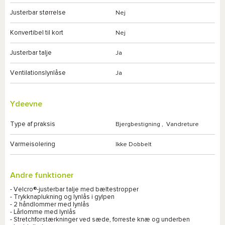
Justerbar størrelse
Nej
Konvertibel til kort
Nej
Justerbar talje
Ja
Ventilationslynlåse
Ja
Ydeevne
Type af praksis
Bjergbestigning
,
Vandreture
Varmeisolering
Ikke Dobbelt
Andre funktioner
- Velcro®-justerbar talje med bæltestropper
- Trykknaplukning og lynlås i gylpen
- 2 håndlommer med lynlås
- Lårlomme med lynlås
- Stretchforstærkninger ved sæde, forreste knæ og underben