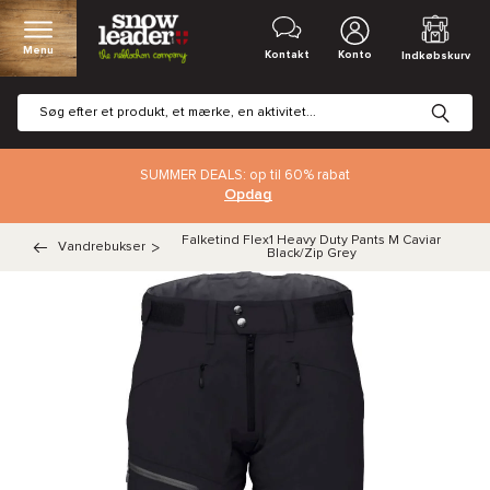
Menu
Kontakt
Konto
Indkøbskurv
SUMMER DEALS: op til 60% rabat
Opdag
Falketind Flex1 Heavy Duty Pants M Caviar
Vandrebukser
>
Black/Zip Grey