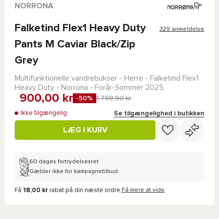
NORRONA
Falketind Flex1 Heavy Duty
329 anmeldelse
Pants M Caviar Black/Zip
Grey
Multifunktionelle vandrebukser - Herre -
Falketind Flex1
Heavy Duty - Norrona
- Forår-Sommer 2025
900,00 kr
-50%
1 799,90 kr
Se tilgængelighed i butikken
Ikke tilgængelig
LÆG I KURV
60 dages fortrydelsesret
Gælder ikke for kampagnetilbud
Få
18,00 kr
rabat på din næste ordre.
Få mere at vide