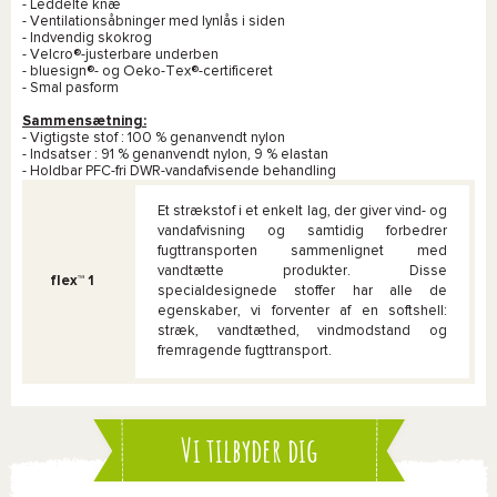
- Leddelte knæ
- Ventilationsåbninger med lynlås i siden
- Indvendig skokrog
- Velcro®-justerbare underben
- bluesign®- og Oeko-Tex®-certificeret
- Smal pasform
Sammensætning:
- Vigtigste stof : 100 % genanvendt nylon
- Indsatser : 91 % genanvendt nylon, 9 % elastan
- Holdbar PFC-fri DWR-vandafvisende behandling
Et strækstof i et enkelt lag, der giver vind- og
vandafvisning og samtidig forbedrer
fugttransporten sammenlignet med
vandtætte produkter. Disse
flex™ 1
specialdesignede stoffer har alle de
egenskaber, vi forventer af en softshell:
stræk, vandtæthed, vindmodstand og
fremragende fugttransport.
Vi tilbyder dig